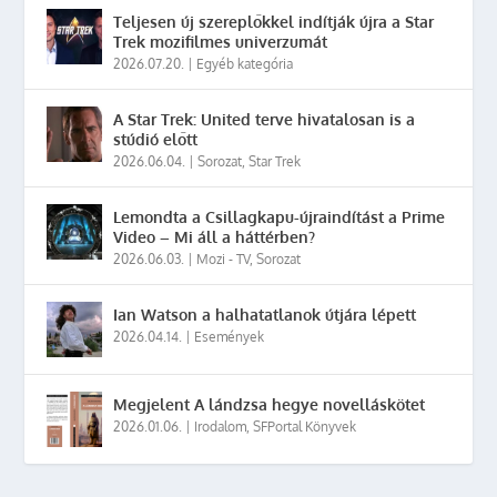
Teljesen új szereplőkkel indítják újra a Star
Trek mozifilmes univerzumát
2026.07.20.
|
Egyéb kategória
A Star Trek: United terve hivatalosan is a
stúdió előtt
2026.06.04.
|
Sorozat
,
Star Trek
Lemondta a Csillagkapu-újraindítást a Prime
Video – Mi áll a háttérben?
2026.06.03.
|
Mozi - TV
,
Sorozat
Ian Watson a halhatatlanok útjára lépett
2026.04.14.
|
Események
Megjelent A lándzsa hegye novelláskötet
2026.01.06.
|
Irodalom
,
SFPortal Könyvek