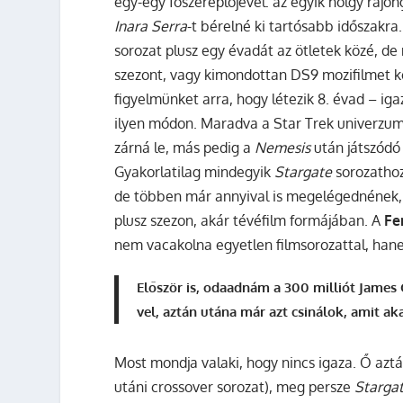
egy-egy főszereplőjével: az egyik hölgy rajo
Inara Serra
-t bérelné ki tartósabb időszakr
sorozat plusz egy évadát az ötletek közé, d
szezont, vagy kimondottan DS9 mozifilmet köve
figyelmünket arra, hogy létezik 8. évad – ig
ilyen módon. Maradva a Star Trek univerzum
zárná le, más pedig a
Nemesis
után játszódó 
Gyakorlatilag mindegyik
Stargate
sorozathoz
de többen már annyival is megelégednének,
plusz szezon, akár tévéfilm formájában. A
Fe
nem vacakolna egyetlen filmsorozattal, han
Először is, odaadnám a 300 milliót James 
vel, aztán utána már azt csinálok, amit ak
Most mondja valaki, hogy nincs igaza. Ő aztán
utáni crossover sorozat), meg persze
Starga