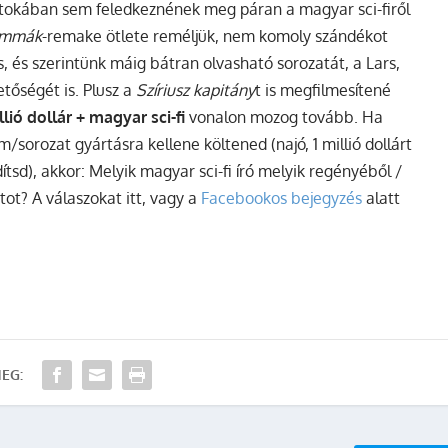
birtokában sem feledkeznének meg páran a magyar sci-firől
ammák
-remake ötlete reméljük, nem komoly szándékot
s, és szerintünk máig bátran olvasható sorozatát, a Lars,
tőségét is. Plusz a
Szíriusz kapitány
t is megfilmesítené
lió dollár + magyar sci-fi
vonalon mozog tovább. Ha
/sorozat gyártásra kellene költened (najó, 1 millió dollárt
sd), akkor: Melyik magyar sci-fi író melyik regényéből /
tot? A válaszokat itt, vagy a
Facebookos bejegyzés
alatt
EG: