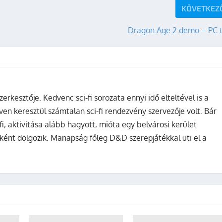
KÖVETKEZ
Dragon Age 2 demo – PC t
zerkesztője. Kedvenc sci-fi sorozata ennyi idő elteltével is a
ven keresztül számtalan sci-fi rendezvény szervezője volt. Bár
fi, aktivitása alább hagyott, mióta egy belvárosi kerület
ként dolgozik. Manapság főleg D&D szerepjátékkal üti el a