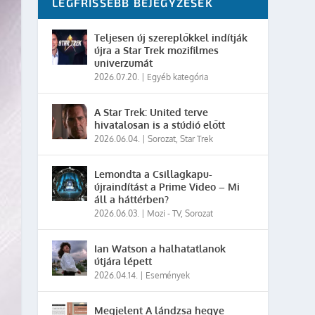
LEGFRISSEBB BEJEGYZÉSEK
Teljesen új szereplőkkel indítják
újra a Star Trek mozifilmes
univerzumát
2026.07.20.
|
Egyéb kategória
A Star Trek: United terve
hivatalosan is a stúdió előtt
2026.06.04.
|
Sorozat
,
Star Trek
Lemondta a Csillagkapu-
újraindítást a Prime Video – Mi
áll a háttérben?
2026.06.03.
|
Mozi - TV
,
Sorozat
Ian Watson a halhatatlanok
útjára lépett
2026.04.14.
|
Események
Megjelent A lándzsa hegye