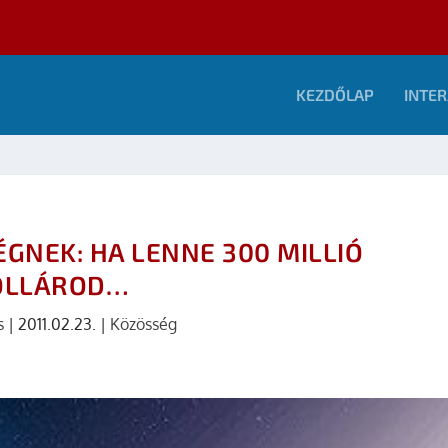
KEZDŐLAP
INTER
GNEK: HA LENNE 300 MILLIÓ
OLLÁROD…
s
|
2011.02.23.
|
Közösség