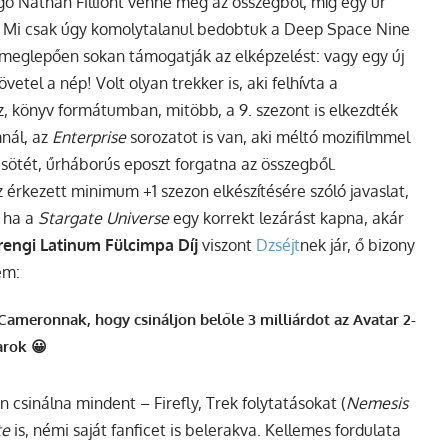
ngó Nathan Filliont venné meg az összegből, míg egy úr
a. Mi csak úgy komolytalanul bedobtuk a Deep Space Nine
e meglepően sokan támogatják az elképzelést: vagy egy új
tel a nép! Volt olyan trekker is, aki felhívta a
az, könyv formátumban, mitöbb, a 9. szezont is elkezdték
nál, az
Enterprise
sorozatot is van, aki méltó mozifilmmel
sötét, űrháborús eposzt forgatna az összegből.
 érkezett minimum +1 szezon elkészítésére szóló javaslat,
 ha a
Stargate Universe
egy korrekt lezárást kapna, akár
rengi Latinum Fülcimpa Díj
viszont
Dzséjt
nek jár, ő bizony
em:
Cameronnak, hogy csináljon belőle 3 milliárdot az Avatar 2-
arok 😀
 csinálna mindent – Firefly, Trek folytatásokat (
Nemesis
te
is, némi saját fanficet is belerakva. Kellemes fordulata