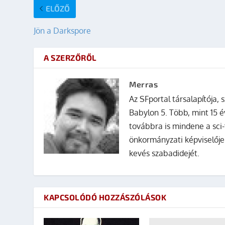
ELŐZŐ
Jön a Darkspore
A SZERZŐRŐL
Merras
Az SFportal társalapítója, s
Babylon 5. Több, mint 15 é
továbbra is mindene a sci-
önkormányzati képviselője
kevés szabadidejét.
KAPCSOLÓDÓ HOZZÁSZÓLÁSOK