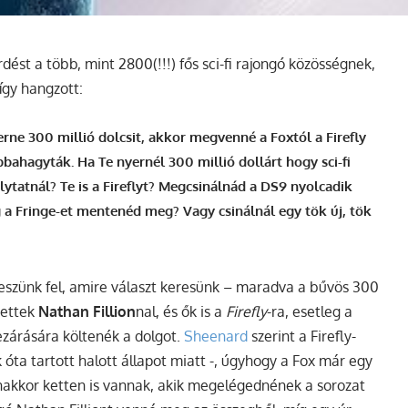
ést a több, mint 2800(!!!) fős sci-fi rajongó közösségnek,
így hangzott:
erne 300 millió dolcsit, akkor megvenné a Foxtól a Firefly
abbahagyták. Ha Te nyernél 300 millió dollárt hogy sci-fi
lytatnál? Te is a Fireflyt? Megcsinálnád a DS9 nyolcadik
 a Fringe-et mentenéd meg? Vagy csinálnál egy tök új, tök
t teszünk fel, amire választ keresünk – maradva a bűvös 300
tettek
Nathan Fillion
nal, és ők is a
Firefly
-ra, esetleg a
ezárására költenék a dolgot.
Sheenard
szerint a Firefly-
óta tartott halott állapot miatt -, úgyhogy a Fox már egy
gyanakkor ketten is vannak, akik megelégednének a sorozat