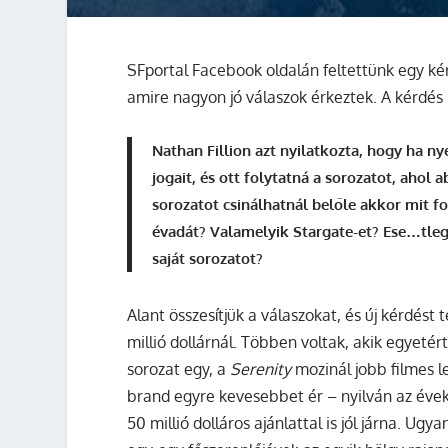
SFportal Facebook oldalán feltettünk egy kérd
amire nagyon jó válaszok érkeztek. A kérdés 
Nathan Fillion azt nyilatkozta, hogy ha ny
jogait, és ott folytatná a sorozatot, ahol 
sorozatot csinálhatnál belőle akkor mit fo
évadát? Valamelyik Stargate-et? Ese…tleg
saját sorozatot?
Alant összesítjük a válaszokat, és új kérdés
millió dollárnál.
Többen voltak, akik egyetér
sorozat egy, a
Serenity
mozinál jobb filmes l
brand egyre kevesebbet ér – nyilván az évek 
50 millió dolláros ajánlattal is jól járna. U