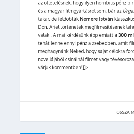
az ötletelésnek, hogy ilyen horribilis pénz 
és a magyar filmgyártásról sem: bár az
Űrg
takar, de feldobták
Nemere István
klassziku
Don, Ariel történetek megfilmesítésének lehe
valaki. A mai kérdésünk épp emiatt a
300 mil
tehát lenne ennyi pénz a zsebedben, amit film
meghagynánk Neked, hogy saját célokra fordít
novellájából csinálnál filmet vagy tévésoroza
várjuk kommentben!]]>
OSSZA M