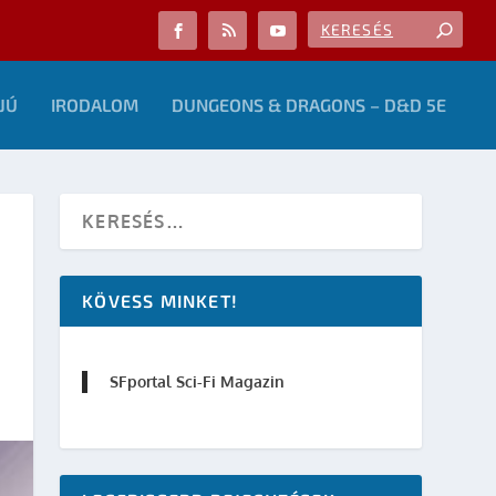
JÚ
IRODALOM
DUNGEONS & DRAGONS – D&D 5E
KÖVESS MINKET!
SFportal Sci-Fi Magazin