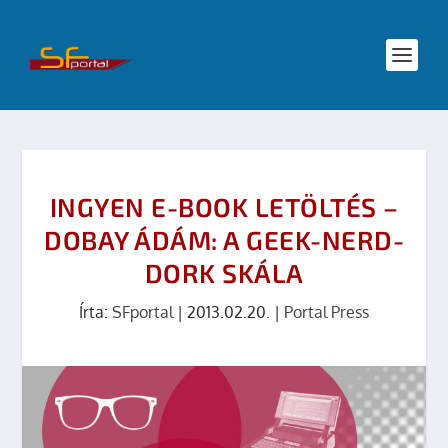
INGYEN E-BOOK LETÖLTÉS –
DOBAY ÁDÁM: A GEEK-NERD-
DORK SKÁLA
Írta:
SFportal
|
2013.02.20.
|
Portal Press