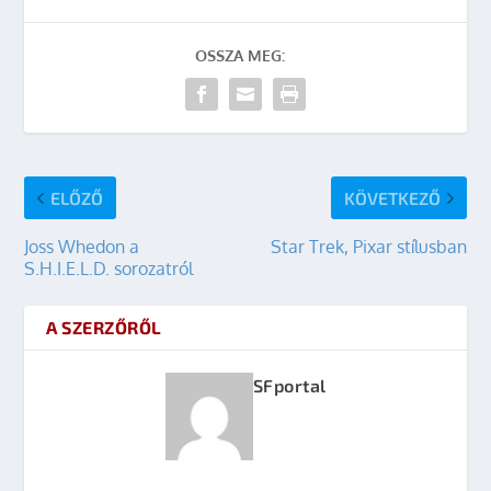
OSSZA MEG:
ELŐZŐ
KÖVETKEZŐ
Joss Whedon a
Star Trek, Pixar stílusban
S.H.I.E.L.D. sorozatról
A SZERZŐRŐL
SFportal