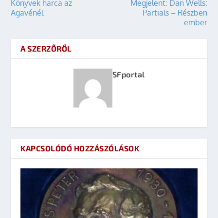
Könyvek harca az
Megjelent: Dan Wells:
Agavénél
Partials – Részben
ember
A SZERZŐRŐL
SFportal
KAPCSOLÓDÓ HOZZÁSZÓLÁSOK