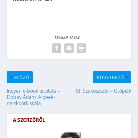
OSSZA MEG:
ELŐZŐ
KÖVETKEZŐ
Ingyen e-book letöltés –
SF Szakosztály – Utópiák
Dobay Ádám: A geek-
nerd-dork skála
A SZERZŐRŐL