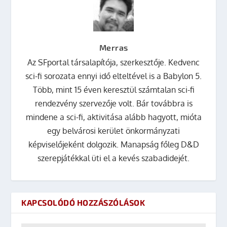
Merras
Az SFportal társalapítója, szerkesztője. Kedvenc
sci-fi sorozata ennyi idő elteltével is a Babylon 5.
Több, mint 15 éven keresztül számtalan sci-fi
rendezvény szervezője volt. Bár továbbra is
mindene a sci-fi, aktivitása alább hagyott, mióta
egy belvárosi kerület önkormányzati
képviselőjeként dolgozik. Manapság főleg D&D
szerepjátékkal üti el a kevés szabadidejét.
KAPCSOLÓDÓ HOZZÁSZÓLÁSOK