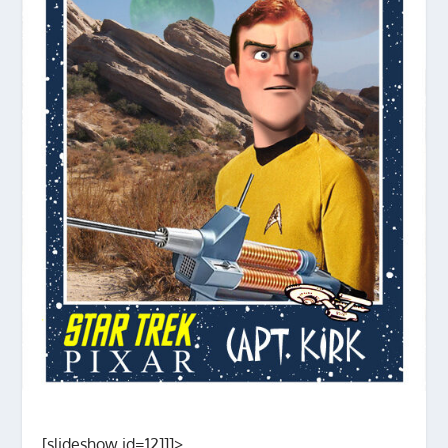
[slideshow id=12]]]>