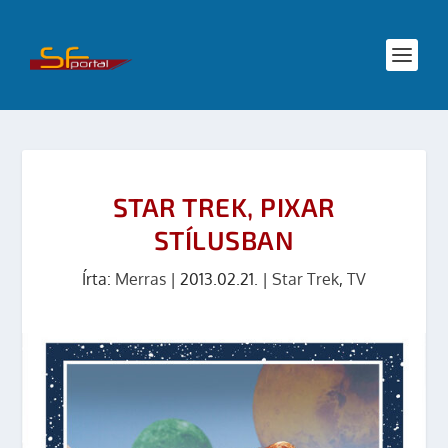
STAR TREK, PIXAR
STÍLUSBAN
Írta:
Merras
|
2013.02.21.
|
Star Trek
,
TV