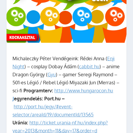
Michaleczky Péter Vendégeink: Rédei Anna (
Enji
Night
) – cosplay Dobay Ádám (
cabbit.hu
) – anime
Dragon György (
Gyu
) – gamer Seregi Raymond –
501-es Légió / Rebel Légió Miyazaki Jun (Merras) –
sci-fi
Programterv:
http://www.hungarocon.hu
J
egyrendelés:
Port.hu –
http://port.hu/jegy/#event-
selector/areaId/19/documentId/13565
Uránia:
http://ticket.urania-nf.hu/index.php?
year=2013&month=11&day=17&order=d