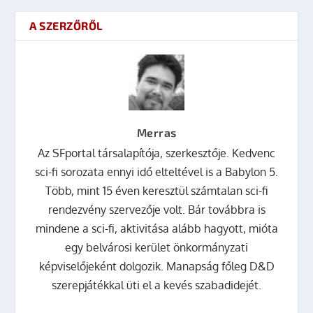
A SZERZŐRŐL
Merras
Az SFportal társalapítója, szerkesztője. Kedvenc
sci-fi sorozata ennyi idő elteltével is a Babylon 5.
Több, mint 15 éven keresztül számtalan sci-fi
rendezvény szervezője volt. Bár továbbra is
mindene a sci-fi, aktivitása alább hagyott, mióta
egy belvárosi kerület önkormányzati
képviselőjeként dolgozik. Manapság főleg D&D
szerepjátékkal üti el a kevés szabadidejét.