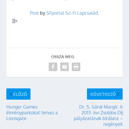
Post
by
SFportal Sci Fi Lapcsalád
.
]]>
OSSZA MEG:
ELŐZŐ
KÖVETKEZŐ
Hunger Games
Dr. S. Sárdi Margit: A
élményparkokat tervez a
2013. évi Zsoldos-Díj
Lionsgate
pályázatának bírálata –
regények