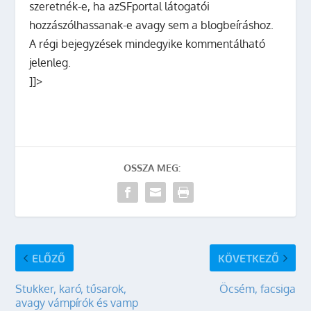
szeretnék-e, ha azSFportal látogatói
hozzászólhassanak-e avagy sem a blogbeíráshoz.
A régi bejegyzések mindegyike kommentálható
jelenleg.
]]>
OSSZA MEG:
ELŐZŐ
KÖVETKEZŐ
Stukker, karó, tűsarok,
Öcsém, facsiga
avagy vámpírók és vamp