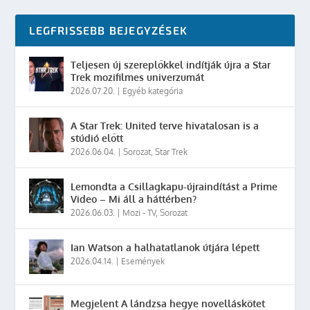
LEGFRISSEBB BEJEGYZÉSEK
Teljesen új szereplőkkel indítják újra a Star
Trek mozifilmes univerzumát
2026.07.20.
|
Egyéb kategória
A Star Trek: United terve hivatalosan is a
stúdió előtt
2026.06.04.
|
Sorozat
,
Star Trek
Lemondta a Csillagkapu-újraindítást a Prime
Video – Mi áll a háttérben?
2026.06.03.
|
Mozi - TV
,
Sorozat
Ian Watson a halhatatlanok útjára lépett
2026.04.14.
|
Események
Megjelent A lándzsa hegye novelláskötet