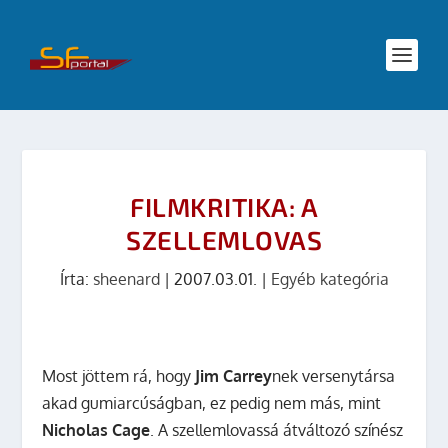
FILMKRITIKA: A
SZELLEMLOVAS
Írta:
sheenard
|
2007.03.01.
|
Egyéb kategória
Most jöttem rá, hogy
Jim Carrey
nek versenytársa
akad gumiarcúságban, ez pedig nem más, mint
Nicholas Cage
. A szellemlovassá átváltozó színész