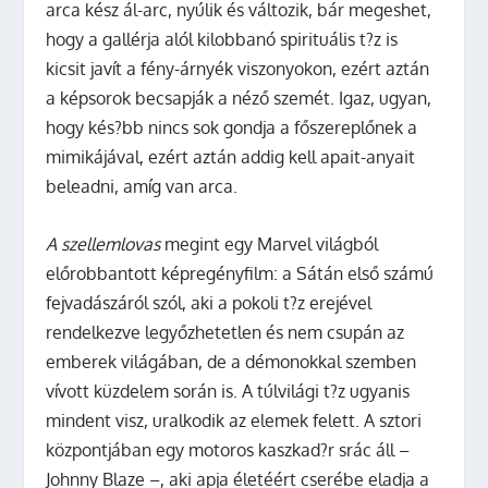
arca kész ál-arc, nyúlik és változik, bár megeshet,
hogy a gallérja alól kilobbanó spirituális t?z is
kicsit javít a fény-árnyék viszonyokon, ezért aztán
a képsorok becsapják a néző szemét. Igaz, ugyan,
hogy kés?bb nincs sok gondja a főszereplőnek a
mimikájával, ezért aztán addig kell apait-anyait
beleadni, amíg van arca.
A szellemlovas
megint egy Marvel világból
előrobbantott képregényfilm: a Sátán első számú
fejvadászáról szól, aki a pokoli t?z erejével
rendelkezve legyőzhetetlen és nem csupán az
emberek világában, de a démonokkal szemben
vívott küzdelem során is. A túlvilági t?z ugyanis
mindent visz, uralkodik az elemek felett. A sztori
központjában egy motoros kaszkad?r srác áll –
Johnny Blaze –, aki apja életéért cserébe eladja a