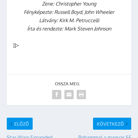
Zene: Christopher Young
Fényképezte: Russell Boyd, John Wheeler
Látvány: Kirk M. Petruccelli
Írta és rendezte: Mark Steven Johnson
]]>
OSSZA MEG:
ELŐZŐ
KÖVETKEZŐ
Star Wars Expanded
Rohammal a magyar SF