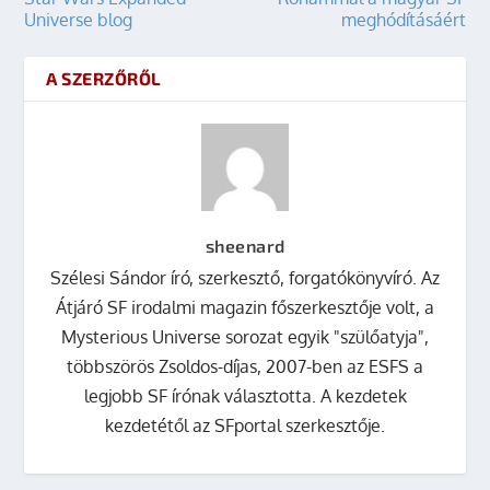
Universe blog
meghódításáért
A SZERZŐRŐL
sheenard
Szélesi Sándor író, szerkesztő, forgatókönyvíró. Az
Átjáró SF irodalmi magazin főszerkesztője volt, a
Mysterious Universe sorozat egyik "szülőatyja",
többszörös Zsoldos-díjas, 2007-ben az ESFS a
legjobb SF írónak választotta. A kezdetek
kezdetétől az SFportal szerkesztője.