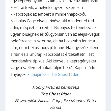
egy képregényfilm.
A film azok közé az alkotások
közé tartozik, amelyek egyszer sikeresen
kikapcsolják az embert a mindennapokból.
Nicholas Cage olyan színész, aki mindent el tud
adni, még ezt a mozit is. Bizonyos történetszálak
ugyan billegnek és túl gyorsan van az elejük-végük
belefércelve a sztoriba, de ha hosszabb lenne a
film, nem biztos, hogy jó lenne. Ha egy szó kellene
a film és a „műfaj” kapcsolatát érzékeltetni, azt
mondanám: tipikus. Aki kedveli a képregényeket
vagy a szellemsztorikat, üljön be rá. Kapcsolódó
anyagok:
Filmajánló – The Ghost Rider
A Sony Pictures bemutatja
The Ghost Rider
Főszereplők: Nicolas Cage, Eva Mendes, Peter
Fonda