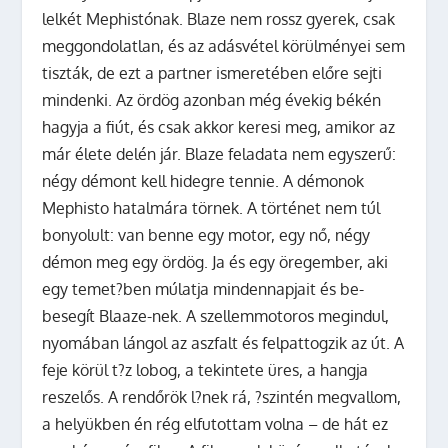
lelkét Mephistónak. Blaze nem rossz gyerek, csak
meggondolatlan, és az adásvétel körülményei sem
tiszták, de ezt a partner ismeretében előre sejti
mindenki. Az ördög azonban még évekig békén
hagyja a fiút, és csak akkor keresi meg, amikor az
már élete delén jár. Blaze feladata nem egyszerű:
négy démont kell hidegre tennie. A démonok
Mephisto hatalmára törnek. A történet nem túl
bonyolult: van benne egy motor, egy nő, négy
démon meg egy ördög. Ja és egy öregember, aki
egy temet?ben múlatja mindennapjait és be-
besegít Blaaze-nek. A szellemmotoros megindul,
nyomában lángol az aszfalt és felpattogzik az út. A
feje körül t?z lobog, a tekintete üres, a hangja
reszelős. A rendőrök l?nek rá, ?szintén megvallom,
a helyükben én rég elfutottam volna – de hát ez