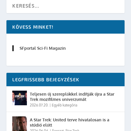
KÖVESS MINKET!
SFportal Sci-Fi Magazin
LEGFRISSEBB BEJEGYZÉSEK
Teljesen új szereplőkkel indítják újra a Star
Trek mozifilmes univerzumát
2026.07.20.
|
Egyéb kategória
A Star Trek: United terve hivatalosan is a
stúdió előtt
2026.06.04.
|
Sorozat
,
Star Trek