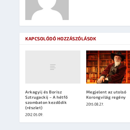
KAPCSOLÓDÓ HOZZÁSZÓLÁSOK
Arkagyij és Borisz
Megjelent az utolsó
Sztrugackij – A hétfő
Korongvilág regény
szombaton kezdődik
2015.08.27.
(részlet)
2012.05.09.