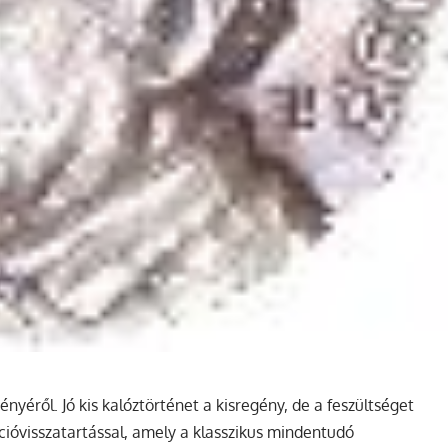
gényéről.
Jó kis kalóztörténet a kisregény, de a feszültséget
ációvisszatartással, amely a klasszikus mindentudó