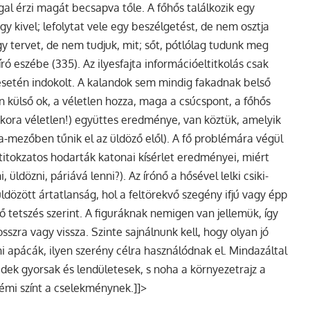
gal érzi magát becsapva tőle. A főhős találkozik egy
gy kivel; lefolytat vele egy beszélgetést, de nem osztja
y tervet, de nem tudjuk, mit; sőt, pótlólag tudunk meg
ró eszébe (335). Az ilyesfajta információeltitkolás csak
esetén indokolt. A kalandok sem mindig fakadnak belső
 külső ok, a véletlen hozza, maga a csúcspont, a főhős
kora véletlen!) együttes eredménye, van köztük, amelyik
a-mezőben tűnik el az üldöző elől). A fő problémára végül
titokzatos hodarták katonai kísérlet eredményei, miért
ldözni, páriává lenni?). Az írónő a hősével lelki csiki-
 üldözött ártatlanság, hol a feltörekvő szegény ifjú vagy épp
ő tetszés szerint. A figuráknak nemigen van jellemük, így
osszra vagy vissza. Szinte sajnálnunk kell, hogy olyan jó
i apácák, ilyen szerény célra használódnak el. Mindazáltal
ek gyorsak és lendületesek, s noha a környezetrajz a
némi színt a cselekménynek.]]>