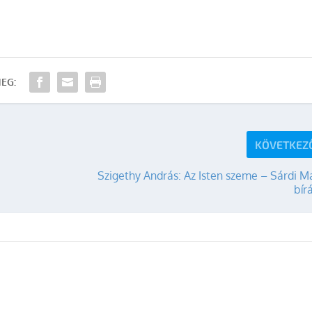
EG:
KÖVETKEZ
Szigethy András: Az Isten szeme – Sárdi M
bír