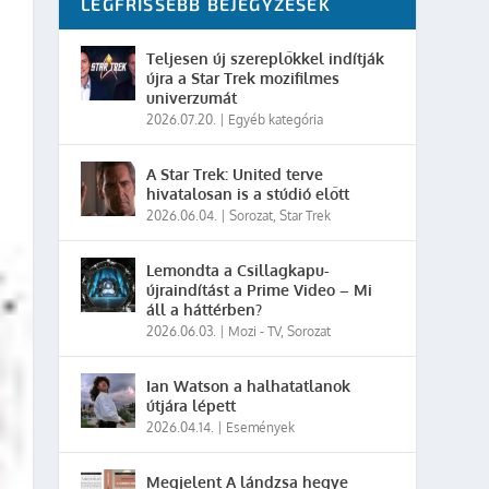
LEGFRISSEBB BEJEGYZÉSEK
Teljesen új szereplőkkel indítják
újra a Star Trek mozifilmes
univerzumát
2026.07.20.
|
Egyéb kategória
A Star Trek: United terve
hivatalosan is a stúdió előtt
2026.06.04.
|
Sorozat
,
Star Trek
Lemondta a Csillagkapu-
újraindítást a Prime Video – Mi
áll a háttérben?
2026.06.03.
|
Mozi - TV
,
Sorozat
Ian Watson a halhatatlanok
útjára lépett
2026.04.14.
|
Események
Megjelent A lándzsa hegye