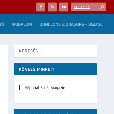
JÚ
IRODALOM
DUNGEONS & DRAGONS – D&D 5E
KÖVESS MINKET!
SFportal Sci-Fi Magazin