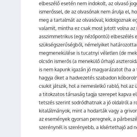
elbeszélő esetén nem indokolt, az olvasó jog
ismerőssel, de az olvasónak nem árulja el, ho
meg a tartalmát az olvasóval; kidolgoznak eg
valamit, mintha ez csak most jutott volna az í
asszimmetrikus (egy nézőpontú) elbeszélés 
szükségszerűségből, némelyiket határozottan
megmenekülése is tucatnyi véletlen (de mek
olcsón ismerős (a menekülő űrhajó aszteroid
is nem kapunk igazán jó magyarázatot (ha a 
hagyja őket a hadvezetés szabadon kóborolni, ü
csukit játszik, hol a nemeslelkű rabló, hol az
a titokzatos társaság tagja szerepet kapva el
tetszés szerint sodródhatnak a jó oldalról a r
kitalálmányok, mint a hodarták vagy a grivon
az események gyorsan peregnek, a párbeszéd
szerénynél is szerényebb, a kísértethajó ad 