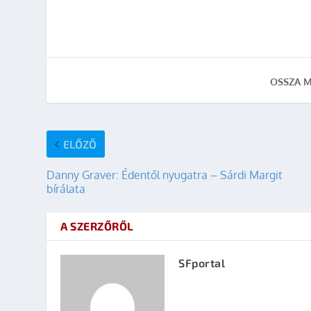
OSSZA M
ELŐZŐ
Danny Graver: Édentől nyugatra – Sárdi Margit
bírálata
A SZERZŐRŐL
SFportal