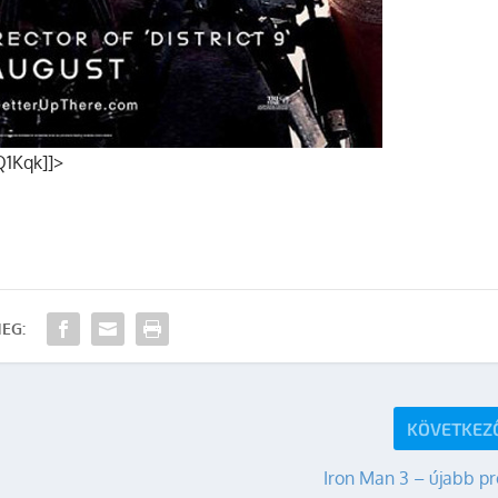
1Kqk]]>
EG:
KÖVETKEZ
Iron Man 3 – újabb p