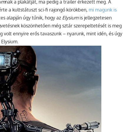
ium
nak a plakátját, ma pedig a trailer érkezett meg. A
rte a kultstátuszt sci-fi rajongó körökben,
mi magunk is
tes alapján úgy tűnik, hogy az
Elysium
is jellegzetesen
vetésnek köszönhetően még sztár szerepeltetését is meg
 volt ennyire erős tavaszunk – nyarunk, mint idén, és úgy
 Elysium.