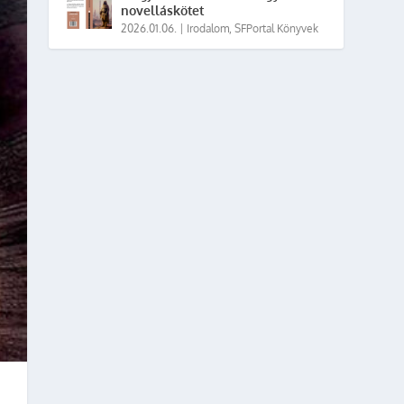
novelláskötet
2026.01.06.
|
Irodalom
,
SFPortal Könyvek