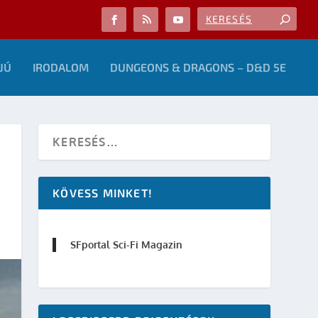
JÚ
IRODALOM
DUNGEONS & DRAGONS – D&D 5E
KÖVESS MINKET!
SFportal Sci-Fi Magazin