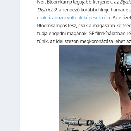
Neil Bloomkamp legújabb filmjének, az
Elys
District 9,
a rendező korábbi filmje hamar elé
csak áradozni voltunk képesek róla
. Az előze
Bloomkampos lesz, csak a magasabb költség
tudja engedni magának. SF filmkínálatban rég
tűnik, az idei szezon megkoronázása lehet az