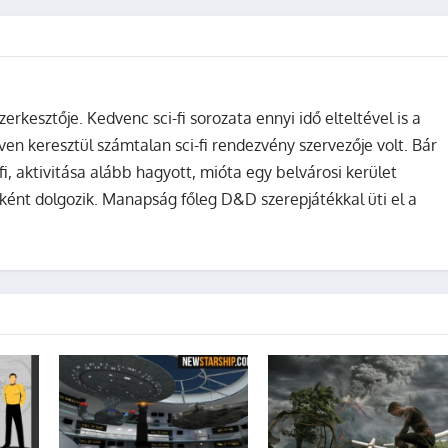
zerkesztője. Kedvenc sci-fi sorozata ennyi idő elteltével is a
ven keresztül számtalan sci-fi rendezvény szervezője volt. Bár
fi, aktivitása alább hagyott, mióta egy belvárosi kerület
ként dolgozik. Manapság főleg D&D szerepjátékkal üti el a