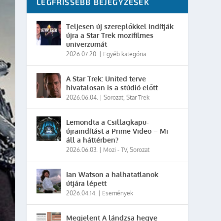
LEGFRISSEBB BEJEGYZÉSEK
Teljesen új szereplőkkel indítják
újra a Star Trek mozifilmes
univerzumát
2026.07.20.
|
Egyéb kategória
A Star Trek: United terve
hivatalosan is a stúdió előtt
2026.06.04.
|
Sorozat
,
Star Trek
Lemondta a Csillagkapu-
újraindítást a Prime Video – Mi
áll a háttérben?
2026.06.03.
|
Mozi - TV
,
Sorozat
Ian Watson a halhatatlanok
útjára lépett
2026.04.14.
|
Események
Megjelent A lándzsa hegye