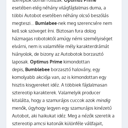
szereplők dumái rosszak.
Optimus Prime
esetében elég néhány világfájdalmas duma, a
többi Autobot esetében néhány olcsó beszólás
megteszi…
Bumlebee
-nek meg szerencsére nem
kell sok szöveget írni. Biztosan fura dolog
házmagas robotoktól amúgy némi személyiséget
elvárni, nem is valamiféle mély karakterdrámát
hiányolok, de bizony az Autobotok borzasztó
laposak.
Optimus Prime
kimondottan
depis,
Bumblebee
borzasztó halovány, egy
komolyabb akciója van, az is kimondottan egy
hisztis kisgyereket idéz. A többiek fájdalmasan
sztereotip karakterek. Valamelyik producer
kitalálta, hogy a szamurájos cuccok azok
mindig
menők, úgyhogy legyen egy szamurájos kinézetű
Autobot, aki haikukat idéz. Meg a nézők szeretik a
sztereotip amcsi katonák különféle vállfajait,