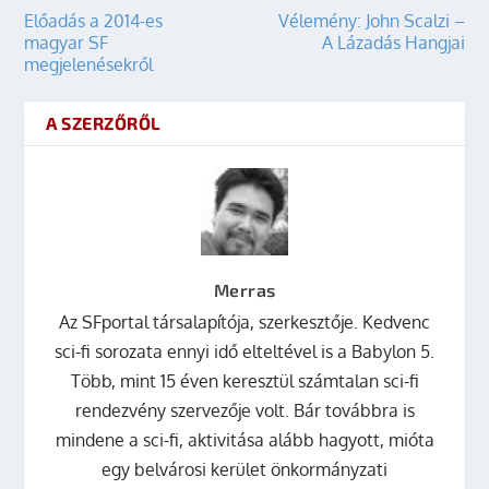
Előadás a 2014-es
Vélemény: John Scalzi –
magyar SF
A Lázadás Hangjai
megjelenésekről
A SZERZŐRŐL
Merras
Az SFportal társalapítója, szerkesztője. Kedvenc
sci-fi sorozata ennyi idő elteltével is a Babylon 5.
Több, mint 15 éven keresztül számtalan sci-fi
rendezvény szervezője volt. Bár továbbra is
mindene a sci-fi, aktivitása alább hagyott, mióta
egy belvárosi kerület önkormányzati