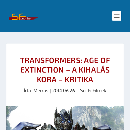
TRANSFORMERS: AGE OF
EXTINCTION – A KIHALÁS
KORA – KRITIKA
Írta:
Merras
|
2014.06.26.
|
Sci-Fi Filmek