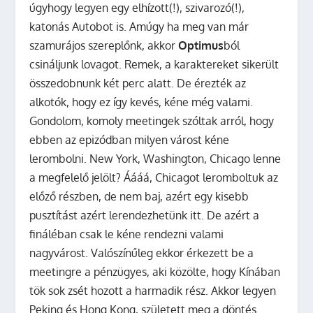
úgyhogy legyen egy elhízott(!), szivarozó(!),
katonás Autobot is. Amúgy ha meg van már
szamurájos szereplőnk, akkor
Optimus
ból
csináljunk lovagot. Remek, a karaktereket sikerült
összedobnunk két perc alatt. De érezték az
alkotók, hogy ez így kevés, kéne még valami.
Gondolom, komoly meetingek szóltak arról, hogy
ebben az epizódban milyen várost kéne
lerombolni. New York, Washington, Chicago lenne
a megfelelő jelölt? Áááá, Chicagot leromboltuk az
előző részben, de nem baj, azért egy kisebb
pusztítást azért lerendezhetünk itt. De azért a
fináléban csak le kéne rendezni valami
nagyvárost. Valószínűleg ekkor érkezett be a
meetingre a pénzügyes, aki közölte, hogy Kínában
tök sok zsét hozott a harmadik rész. Akkor legyen
Peking és Hong Kong, született meg a döntés.