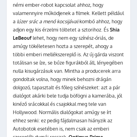
némi ember-robot kapcsolat ahhoz, hogy
valamennyire működjenek a filmek. Kellett például
a
lúzer srác a menő kocsijával
-kombó ahhoz, hogy
adjon egy kis érzelmi töltetet a sztorihoz. És
Shia
LeBeouf
lehet, hogy nem egy színész-óriás, de
amúgy tökéletesen hozta a szerepét, ahogy a
többi emberi mellékszereplő is. Az új gárda viszont
totálisan se íze, se bűze figurákból áll, lényegében
nulla kisugárzásuk van. Mintha a producerek arra
gondoltak volna, hogy minek behozni drágán
dolgozó, tapasztalt és főleg színészeket: azt a pár
dialógot akárki bele tudja böfögni a kamerába, jól
kinéző srácokkal és csajokkal meg tele van
Hollywood. Normális dialógokat amúgy se írt
ehhez senki: ez pedig fájdalmasan hiányzik az
Autobotok esetében is, nem csak az emberi