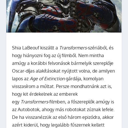
Shia LaBeouf kiszállt a
Transformers-
szériából, és
hogy hiányozni fog az új filmből. Nem mintha
amúgy a korábbi felvonások bármelyik szereplője
Oscar-díjas alakításokat nyújtott volna, de amilyen
lapos az
Age of Extinction
gárdája, komolyan
visszasírom a múltat.
Persze mondhatnánk azt is,
hogy kit érdekelnek az emberek
egy
Transformers
-filmben, a főszereplők amúgy is
az Autobotok, ahogy más robotokat zúznak lefele.
De ha visszanézzük az első három epizódra, akkor
azért kiderül, hogy legalább fűszernek kellett