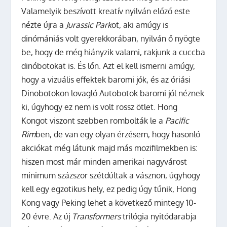
Valamelyik beszívott kreatív nyilván előző este
nézte újra a
Jurassic Park
ot, aki amúgy is
dinómániás volt gyerekkorában, nyilván ő nyögte
be, hogy de még hiányzik valami, rakjunk a cuccba
dinóbotokat is. És lőn. Azt el kell ismerni amúgy,
hogy a vizuális effektek baromi jók, és az óriási
Dinobotokon lovagló Autobotok baromi jól néznek
ki, úgyhogy ez nem is volt rossz ötlet. Hong
Kongot viszont szebben rombolták le a
Pacific
Rim
ben, de van egy olyan érzésem, hogy hasonló
akciókat még látunk majd más mozifilmekben is:
hiszen most már minden amerikai nagyvárost
minimum százszor szétdúltak a vásznon, úgyhogy
kell egy egzotikus hely, ez pedig úgy tűnik, Hong
Kong vagy Peking lehet a következő mintegy 10-
20 évre. Az új
Transformers
trilógia nyitódarabja