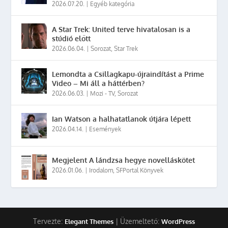
2026.07.20.
|
Egyéb kategória
A Star Trek: United terve hivatalosan is a
stúdió előtt
2026.06.04.
|
Sorozat
,
Star Trek
Lemondta a Csillagkapu-újraindítást a Prime
Video – Mi áll a háttérben?
2026.06.03.
|
Mozi - TV
,
Sorozat
Ian Watson a halhatatlanok útjára lépett
2026.04.14.
|
Események
Megjelent A lándzsa hegye novelláskötet
2026.01.06.
|
Irodalom
,
SFPortal Könyvek
Tervezte:
| Üzemeltető:
Elegant Themes
WordPress