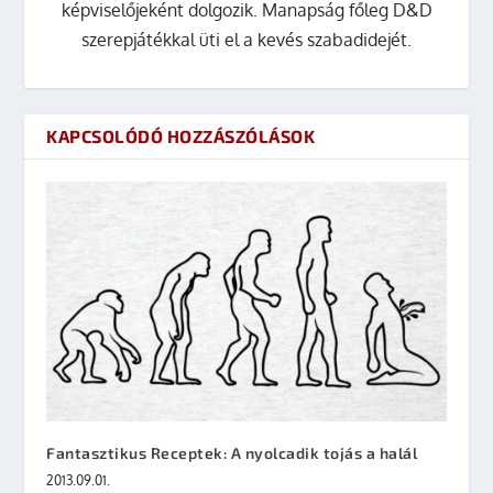
képviselőjeként dolgozik. Manapság főleg D&D
szerepjátékkal üti el a kevés szabadidejét.
KAPCSOLÓDÓ HOZZÁSZÓLÁSOK
Fantasztikus Receptek: A nyolcadik tojás a halál
2013.09.01.