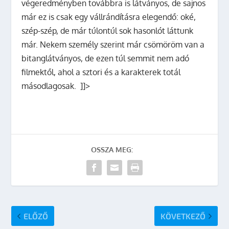
végeredményben továbbra is látványos, de sajnos
már ez is csak egy vállrándításra elegendő: oké,
szép-szép, de már túlontúl sok hasonlót láttunk
már. Nekem személy szerint már csömöröm van a
bitanglátványos, de ezen túl semmit nem adó
filmektől, ahol a sztori és a karakterek totál
másodlagosak. ]]>
OSSZA MEG:
ELŐZŐ
KÖVETKEZŐ