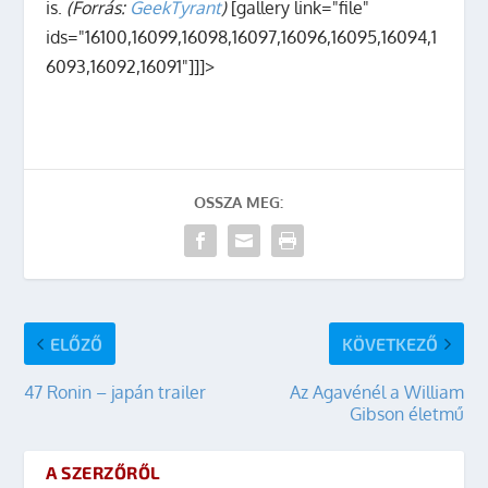
is.
(Forrás:
GeekTyrant
)
[gallery link="file"
ids="16100,16099,16098,16097,16096,16095,16094,1
6093,16092,16091"]]]>
OSSZA MEG:
ELŐZŐ
KÖVETKEZŐ
47 Ronin – japán trailer
Az Agavénél a William
Gibson életmű
A SZERZŐRŐL