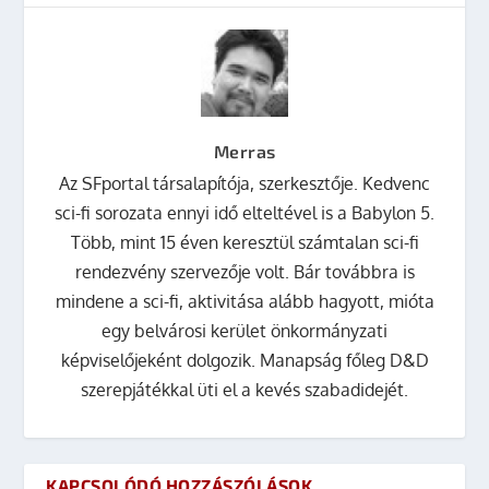
Merras
Az SFportal társalapítója, szerkesztője. Kedvenc
sci-fi sorozata ennyi idő elteltével is a Babylon 5.
Több, mint 15 éven keresztül számtalan sci-fi
rendezvény szervezője volt. Bár továbbra is
mindene a sci-fi, aktivitása alább hagyott, mióta
egy belvárosi kerület önkormányzati
képviselőjeként dolgozik. Manapság főleg D&D
szerepjátékkal üti el a kevés szabadidejét.
KAPCSOLÓDÓ HOZZÁSZÓLÁSOK