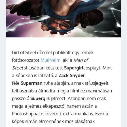
Girl of Steel címmel publikált egy remek
fotósorozatot
MlaiNeim
, aki a
Man of
Steel
stílusában készített
Supergirl
cosplayt. Mint
a képeken is látható, a
Zack Snyder
-
féle
Superman
ruha alapján, annak stílusjegyeit
felhasználva álmodta meg a filmhez maximálisan
passzoló
Supergirl
jelmezt. Azonban nem csak
maga a jelmez elképesztő, hanem aztán a
Photoshoppal elkövetett extra munka is. Ezek a
képek simán elmennének moziplakátnak