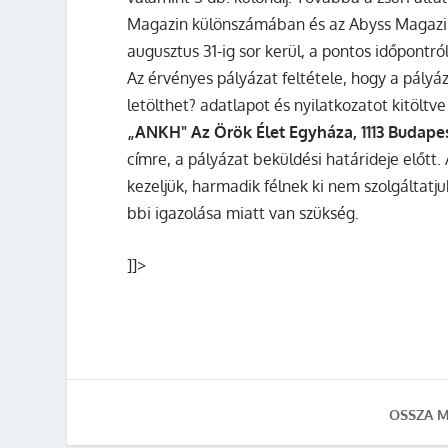
Magazin különszámában és az Abyss Magaz
augusztus 31-ig sor kerül, a pontos időpontról
Az érvényes pályázat feltétele, hogy a pályá
letölthet? adatlapot és nyilatkozatot kitöltve
„ANKH" Az Örök Élet Egyháza, 1113 Budapes
címre, a pályázat beküldési határideje előtt
kezeljük, harmadik félnek ki nem szolgáltat
bbi igazolása miatt van szükség.
]]>
OSSZA M