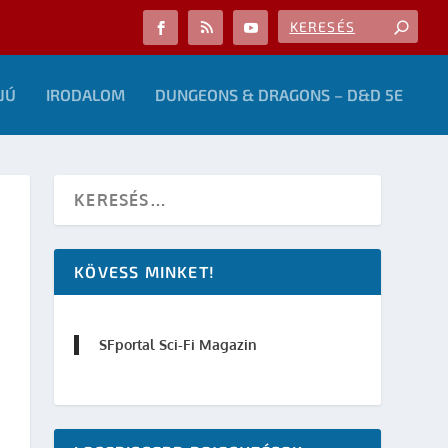
JÚ
IRODALOM
DUNGEONS & DRAGONS – D&D 5E
KÖVESS MINKET!
SFportal Sci-Fi Magazin