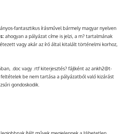
nyos-fantasztikus írásművel bármely magyar nyelven
és:
ahogyan a pályázat címe is jelzi, a m? tartalmának
tezett vagy akár az író által kitalált történelmi korhoz,
an, .doc vagy .rtf kiterjesztés? fájlként az ankh2@t-
 feltételek be nem tartása a pályázatból való kizárást
zsűri gondoskodik.
al legjobbnak ítélt művek megjelennek a Hihetetlen