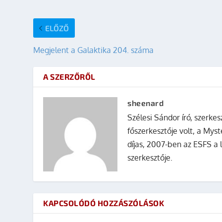
ELŐZŐ
Megjelent a Galaktika 204. száma
A SZERZŐRŐL
sheenard
Szélesi Sándor író, szerke
főszerkesztője volt, a Mys
díjas, 2007-ben az ESFS a 
szerkesztője.
KAPCSOLÓDÓ HOZZÁSZÓLÁSOK