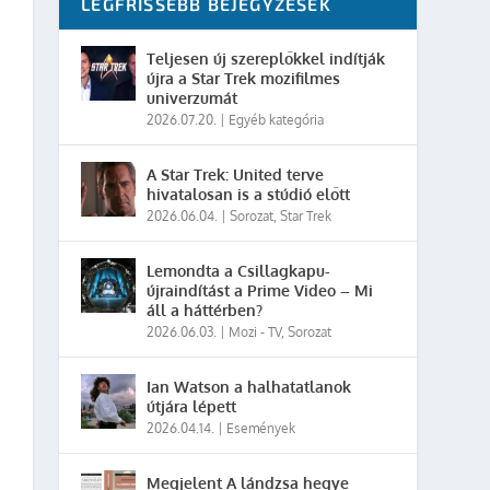
LEGFRISSEBB BEJEGYZÉSEK
Teljesen új szereplőkkel indítják
újra a Star Trek mozifilmes
univerzumát
2026.07.20.
|
Egyéb kategória
A Star Trek: United terve
hivatalosan is a stúdió előtt
2026.06.04.
|
Sorozat
,
Star Trek
Lemondta a Csillagkapu-
újraindítást a Prime Video – Mi
áll a háttérben?
2026.06.03.
|
Mozi - TV
,
Sorozat
Ian Watson a halhatatlanok
útjára lépett
2026.04.14.
|
Események
Megjelent A lándzsa hegye