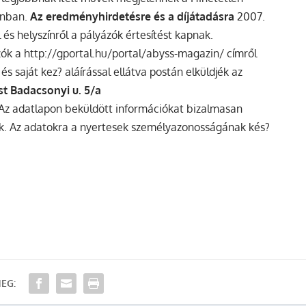
inban.
Az eredményhirdetésre és a díjátadásra
2007.
 és helyszínről a pályázók értesítést kapnak.
zók a http://gportal.hu/portal/abyss-magazin/ címről
 és saját kez? aláírással ellátva postán elküldjék az
t Badacsonyi u. 5/a
. Az adatlapon beküldött információkat bizalmasan
juk. Az adatokra a nyertesek személyazonosságának kés?
EG: