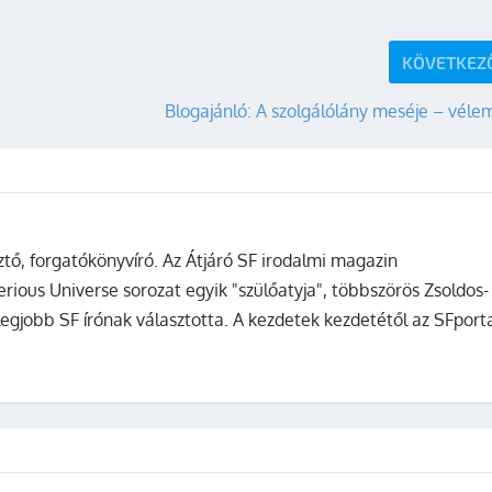
KÖVETKEZ
Blogajánló: A szolgálólány meséje – vél
sztő, forgatókönyvíró. Az Átjáró SF irodalmi magazin
terious Universe sorozat egyik "szülőatyja", többszörös Zsoldos-
legjobb SF írónak választotta. A kezdetek kezdetétől az SFport