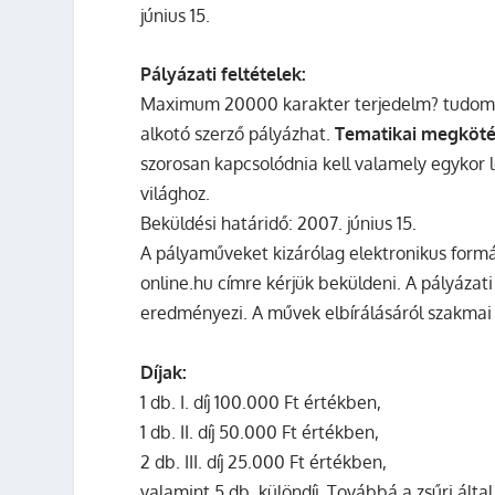
június 15.
Pályázati feltételek:
Maximum 20000 karakter terjedelm? tudomá
alkotó szerző pályázhat.
Tematikai megköt
szorosan kapcsolódnia kell valamely egykor lé
világhoz.
Beküldési határidő: 2007. június 15.
A pályaműveket kizárólag elektronikus formáb
online.hu címre kérjük beküldeni. A pályázati
eredményezi. A művek elbírálásáról szakmai 
Díjak:
1 db. I. díj 100.000 Ft értékben,
1 db. II. díj 50.000 Ft értékben,
2 db. III. díj 25.000 Ft értékben,
valamint 5 db. különdíj. Továbbá a zsűri ált