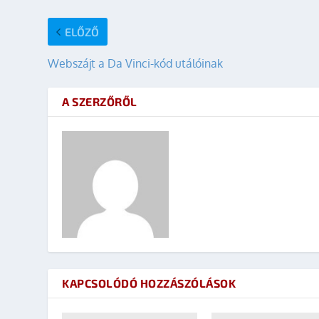
ELŐZŐ
Webszájt a Da Vinci-kód utálóinak
A SZERZŐRŐL
KAPCSOLÓDÓ HOZZÁSZÓLÁSOK