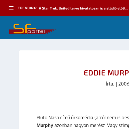
TRENDING:
A Star Trek: United terve hivatalosan is a stúdió előtt...
EDDIE MURPH
Írta:
|
2006
Pluto Nash című űrkomédia (arról nem is bes
Murphy
azonban nagyon merész. Vagy szimp