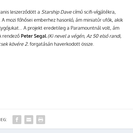
anis leszerződött a
Starship Dave
című scifi-vígjátékra,
 A mozi főhősei emberhez hasonló, ám miniatűr ufók, akik
ygójukat… A projekt eredetileg a Paramountnál volt, ám
 A rendező
Peter Segal
(Ki nevel a végén, Az 50 első randi,
csek kövére 2.
forgatásán haverkodott össze.
EG: