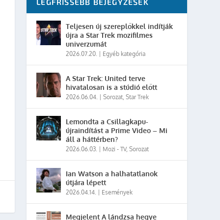
LEGFRISSEBB BEJEGYZÉSEK
Teljesen új szereplőkkel indítják
újra a Star Trek mozifilmes
univerzumát
2026.07.20.
|
Egyéb kategória
A Star Trek: United terve
hivatalosan is a stúdió előtt
2026.06.04.
|
Sorozat
,
Star Trek
Lemondta a Csillagkapu-
újraindítást a Prime Video – Mi
áll a háttérben?
2026.06.03.
|
Mozi - TV
,
Sorozat
Ian Watson a halhatatlanok
útjára lépett
2026.04.14.
|
Események
Megjelent A lándzsa hegye