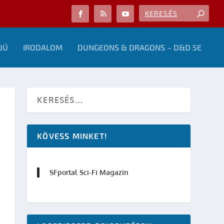
JÚ
IRODALOM
DUNGEONS & DRAGONS – D&D 5E
KÖVESS MINKET!
SFportal Sci-Fi Magazin