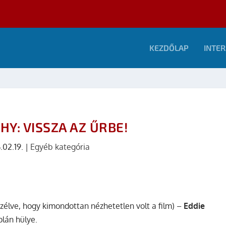
KEZDŐLAP
INTER
Y: VISSZA AZ ŰRBE!
.02.19.
|
Egyéb kategória
zélve, hogy kimondottan nézhetetlen volt a film) –
Eddie
lán hülye.