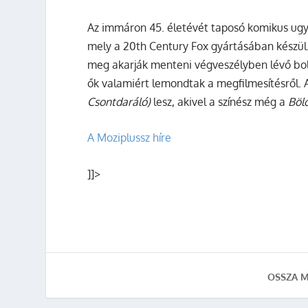
Az immáron 45. életévét taposó komikus ugy
mely a 20th Century Fox gyártásában készül.
meg akarják menteni végveszélyben lévő bol
ők valamiért lemondtak a megfilmesítésről.
Csontdaráló)
lesz, akivel a színész még a
Böl
A Moziplussz híre
]]>
OSSZA M