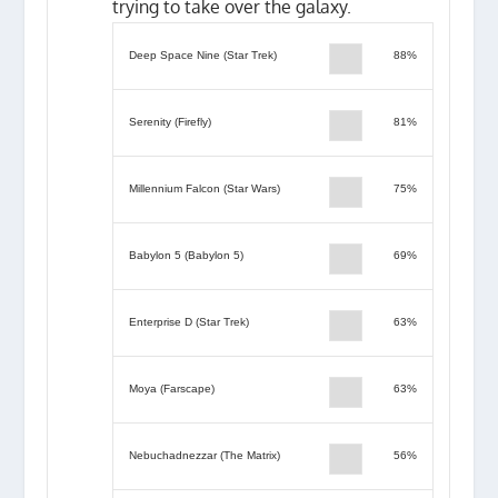
trying to take over the galaxy.
Deep Space Nine (Star Trek)
88%
Serenity (Firefly)
81%
Millennium Falcon (Star Wars)
75%
Babylon 5 (Babylon 5)
69%
Enterprise D (Star Trek)
63%
Moya (Farscape)
63%
Nebuchadnezzar (The Matrix)
56%