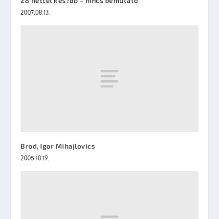
28 héttel kés?bb – nincs bemutató
2007.08.13.
Brod, Igor Mihajlovics
2005.10.19.