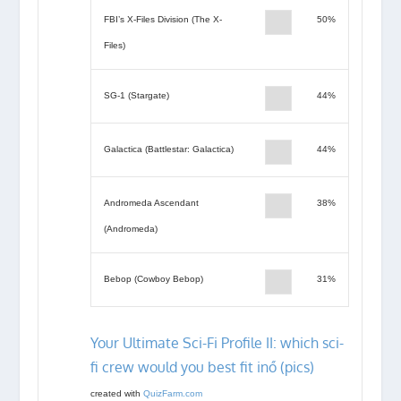
FBI’s X-Files Division (The X-
50%
Files)
SG-1 (Stargate)
44%
Galactica (Battlestar: Galactica)
44%
Andromeda Ascendant
38%
(Andromeda)
Bebop (Cowboy Bebop)
31%
Your Ultimate Sci-Fi Profile II: which sci-
fi crew would you best fit inő (pics)
created with
QuizFarm.com