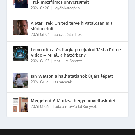
Trek mozifilmes univerzumát
2026.07.20.
|
Egyéb kategória
A Star Trek: United terve hivatalosan is a
stúdió előtt
2026.06.04.
|
Sorozat
,
Star Trek
Lemondta a Csillagkapu-újraindítást a Prime
Video – Mi áll a háttérben?
2026.06.03.
|
Mozi - TV
,
Sorozat
Ian Watson a halhatatlanok útjára lépett
2026.04.14.
|
Események
Megjelent A lándzsa hegye novelláskötet
2026.01.06.
|
Irodalom
,
SFPortal Könyvek