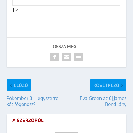
]]>
OSSZA MEG:
ELŐZŐ
KÖVETKEZŐ
Pókember 3 – egyszerre
Eva Green az új James
két főgonosz?
Bond-lány
A SZERZŐRŐL