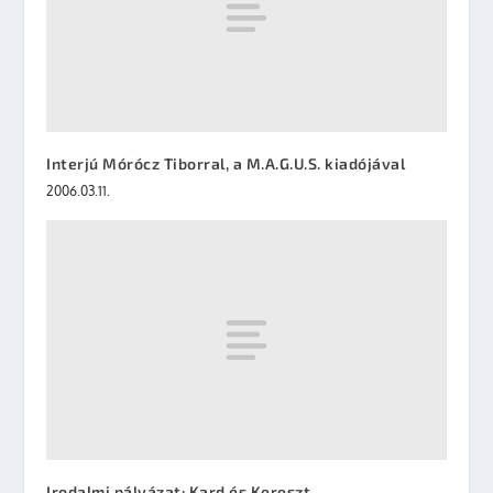
Interjú Mórócz Tiborral, a M.A.G.U.S. kiadójával
2006.03.11.
Irodalmi pályázat: Kard és Kereszt