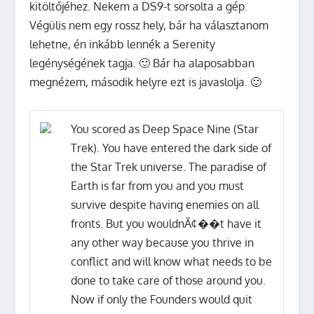
kitöltőjéhez. Nekem a DS9-t sorsolta a gép.
Végülis nem egy rossz hely, bár ha választanom
lehetne, én inkább lennék a Serenity
legénységének tagja. 🙂 Bár ha alaposabban
megnézem, második helyre ezt is javaslolja. 🙂
You scored as
Deep Space Nine (Star
Trek)
. You have entered the dark side of
the Star Trek universe. The paradise of
Earth is far from you and you must
survive despite having enemies on all
fronts. But you wouldnÃ¢��t have it
any other way because you thrive in
conflict and will know what needs to be
done to take care of those around you.
Now if only the Founders would quit