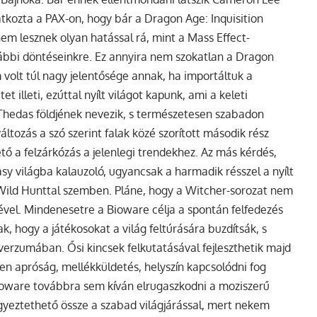
latkozta a PAX-on, hogy bár a Dragon Age: Inquisition
em lesznek olyan hatással rá, mint a Mass Effect-
ábbi döntéseinkre. Ez annyira nem szokatlan a Dragon
olt túl nagy jelentősége annak, ha importáltuk a
 illeti, ezúttal nyílt világot kapunk, ami a keleti
s Thedas földjének nevezik, s természetesen szabadon
áltozás a szó szerint falak közé szorított második rész
tő a felzárkózás a jelenlegi trendekhez. Az más kérdés,
y világba kalauzoló, ugyancsak a harmadik résszel a nyílt
 Wild Hunttal szemben. Pláne, hogy a Witcher-sorozat nem
ével. Mindenesetre a Bioware célja a spontán felfedezés
hogy a játékosokat a világ feltúrására buzdítsák, s
erzumában. Ősi kincsek felkutatásával fejleszthetik majd
en apróság, mellékküldetés, helyszín kapcsolódni fog
Bioware továbbra sem kíván elrugaszkodni a moziszerű
gyeztethető össze a szabad világjárással, mert nekem