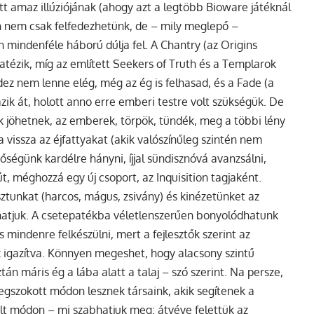
t amaz illúziójának (ahogy azt a legtöbb Bioware játéknál
 nem csak felfedezhetünk, de – mily meglepő –
n mindenféle háború dúlja fel. A Chantry (az Origins
tézik, míg az említett Seekers of Truth és a Templarok
z nem lenne elég, még az ég is felhasad, és a Fade (a
zik át, holott anno erre emberi testre volt szükségük. De
jöhetnek, az emberek, törpök, tündék, meg a többi lény
 vissza az éjfattyakat (akik valószínűleg szintén nem
etőségünk kardélre hányni, íjjal sündisznóvá avanzsálni,
, méghozzá egy új csoport, az Inquisition tagjaként.
ztunkat (harcos, mágus, zsivány) és kinézetünket az
atjuk. A csetepatékba véletlenszerűen bonyolódhatunk
mindenre felkészülni, mert a fejlesztők szerint az
z igazítva. Könnyen megeshet, hogy alacsony szintű
án máris ég a lába alatt a talaj – szó szerint. Na persze,
egszokott módon lesznek társaink, akik segítenek a
lt módon – mi szabhatjuk meg: átvéve felettük az