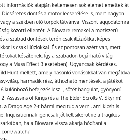
ott információk alapján kellemesen sok elemet emeltek át
 Dicséretes döntés a motor lecserélése is, mert nagyon
 vagy a székben ülő törpök látványa. Viszont aggodalomra
túság közötti ellentét. A Bioware remekel a moziszerű
 és a szabad döntések terén csak illúziókkal képes
kkor is csak illúziókkal. És ez pontosan azért van, mert
tékokat készítenek. Így a szabadon bejárható világ
hogy a Mass Effect 3 esetében). Ugyancsak kérdéses,
 Wild Hunt mellett, amely hasonló vonásokkal van megáldva
tasy-világ, harmadik rész, áthozható mentések, a játékot
36 különböző befejezés lesz -, sötét hangulat, gyönyörű
2: Assassins of Kings (és a The Elder Scrolls V: Skyrim)
 a Drago Age 2-t bármi meg tudja verni, ami kicsit is
 Inquisitionnak igencsak jól kell sikerülnie a tragikus
 sarkában, ha a Bioware vissza akarja hódítani a
be.com/watch?