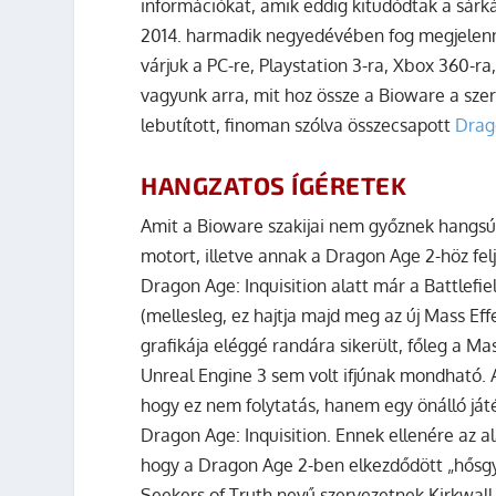
információkat, amik eddig kitudódtak a sárká
2014. harmadik negyedévében fog megjelenni 
várjuk a PC-re, Playstation 3-ra, Xbox 360-r
vagyunk arra, mit hoz össze a Bioware a sz
lebutított, finoman szólva összecsapott
Drag
HANGZATOS ÍGÉRETEK
Amit a Bioware szakijai nem győznek hangsú
motort, illetve annak a Dragon Age 2-höz felj
Dragon Age: Inquisition alatt már a Battlefi
(mellesleg, ez hajtja majd meg az új Mass Effec
grafikája eléggé randára sikerült, főleg a Ma
Unreal Engine 3 sem volt ifjúnak mondható. A
hogy ez nem folytatás, hanem egy önálló játék
Dragon Age: Inquisition. Ennek ellenére az al
hogy a Dragon Age 2-ben elkezdődött „hősgyűjt
Seekers of Truth nevű szervezetnek Kirkwal