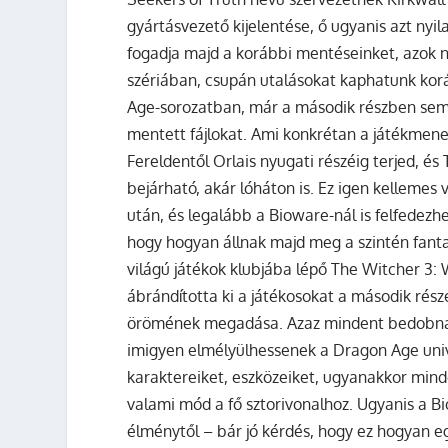
gyártásvezető kijelentése, ő ugyanis azt nyi
fogadja majd a korábbi mentéseinket, azok n
szériában, csupán utalásokat kaphatunk kor
Age-sorozatban, már a második részben sem v
mentett fájlokat. Ami konkrétan a játékmenetet
Fereldentől Orlais nyugati részéig terjed, é
bejárható, akár lóháton is. Ez igen kellemes v
után, és legalább a Bioware-nál is felfedezhe
hogy hogyan állnak majd meg a szintén fantas
világú játékok klubjába lépő The Witcher 3:
ábrándította ki a játékosokat a második rész
örömének megadása. Azaz mindent bedobnak, 
imigyen elmélyülhessenek a Dragon Age univ
karaktereiket, eszközeiket, ugyanakkor mind
valami mód a fő sztorivonalhoz. Ugyanis a 
élménytől – bár jó kérdés, hogy ez hogyan e