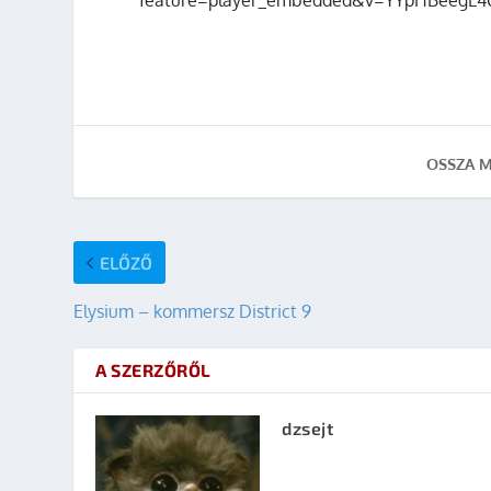
feature=player_embedded&v=YYpHBeegL40
OSSZA M
ELŐZŐ
Elysium – kommersz District 9
A SZERZŐRŐL
dzsejt