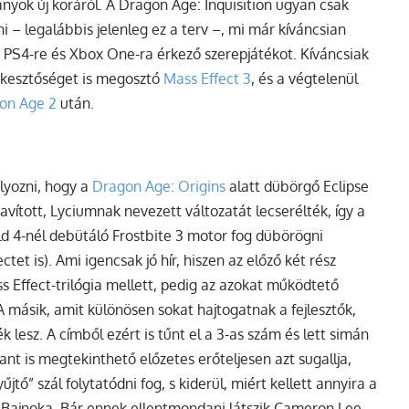
nyok új koráról. A Dragon Age: Inquisition ugyan csak
– legalábbis jelenleg ez a terv –, mi már kíváncsian
a, PS4-re és Xbox One-ra érkező szerepjátékot. Kíváncsiak
erkesztőséget is megosztó
Mass Effect 3
, és a végtelenül
on Age 2
után.
lyozni, hogy a
Dragon Age: Origins
alatt dübörgő Eclipse
avított, Lyciumnak nevezett változatát lecserélték, így a
eld 4-nél debütáló Frostbite 3 motor fog dübörögni
tet is). Ami igencsak jó hír, hiszen az előző két rész
ss Effect-trilógia mellett, pedig az azokat működtető
 másik, amit különösen sokat hajtogatnak a fejlesztők,
 lesz. A címből ezért is tűnt el a 3-as szám és lett simán
ant is megtekinthető előzetes erőteljesen azt sugallja,
ő” szál folytatódni fog, s kiderül, miért kellett annyira a
l Bajnoka. Bár ennek ellentmondani látszik Cameron Lee