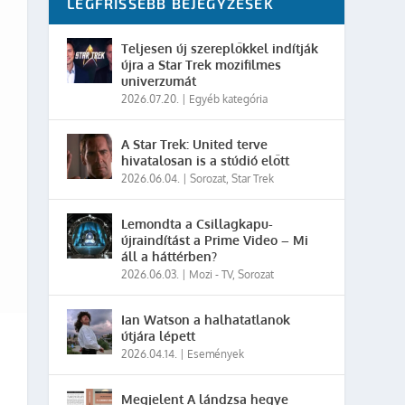
LEGFRISSEBB BEJEGYZÉSEK
Teljesen új szereplőkkel indítják
újra a Star Trek mozifilmes
univerzumát
2026.07.20.
|
Egyéb kategória
A Star Trek: United terve
hivatalosan is a stúdió előtt
2026.06.04.
|
Sorozat
,
Star Trek
Lemondta a Csillagkapu-
újraindítást a Prime Video – Mi
áll a háttérben?
2026.06.03.
|
Mozi - TV
,
Sorozat
Ian Watson a halhatatlanok
útjára lépett
2026.04.14.
|
Események
Megjelent A lándzsa hegye