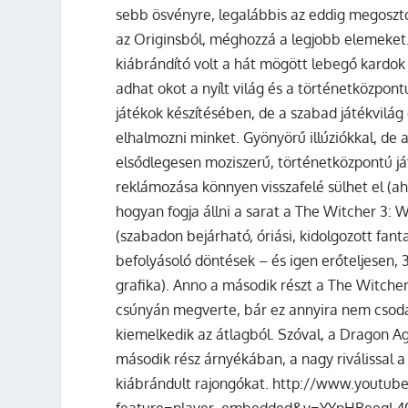
sebb ösvényre, legalábbis az eddig megoszt
az Originsból, méghozzá a legjobb elemeket.
kiábrándító volt a hát mögött lebegő kardok
adhat okot a nyílt világ és a történetközpon
játékok készítésében, de a szabad játékvilág
elhalmozni minket. Gyönyörű illúziókkal, de a
elsődlegesen moziszerű, történetközpontú já
reklámozása könnyen visszafelé sülhet el (a
hogyan fogja állni a sarat a The Witcher 3:
(szabadon bejárható, óriási, kidolgozott fan
befolyásoló döntések – és igen erőteljesen, 
grafika). Anno a második részt a The Witcher 
csúnyán megverte, bár ez annyira nem csoda,
kiemelkedik az átlagból. Szóval, a Dragon Age:
második rész árnyékában, a nagy riválissal a
kiábrándult rajongókat. http://www.youtu