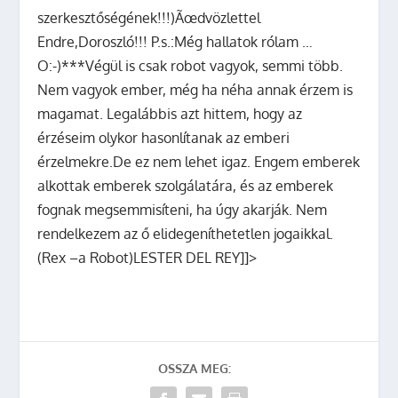
szerkesztőségének!!!)Ãœdvözlettel
Endre,Doroszló!!! P.s.:Még hallatok rólam …
O:-)***Végül is csak robot vagyok, semmi több.
Nem vagyok ember, még ha néha annak érzem is
magamat. Legalábbis azt hittem, hogy az
érzéseim olykor hasonlítanak az emberi
érzelmekre.De ez nem lehet igaz. Engem emberek
alkottak emberek szolgálatára, és az emberek
fognak megsemmisíteni, ha úgy akarják. Nem
rendelkezem az ő elidegeníthetetlen jogaikkal.
(Rex –a Robot)LESTER DEL REY]]>
OSSZA MEG: