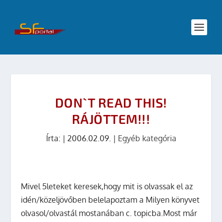
DON`T READ THIS!
RÁJÖTTEM!!!
Írta:
|
2006.02.09.
|
Egyéb kategória
Mivel 5leteket keresek,hogy mit is olvassak el az
idén/közeljövőben belelapoztam a Milyen könyvet
olvasol/olvastál mostanában c. topicba.Most már