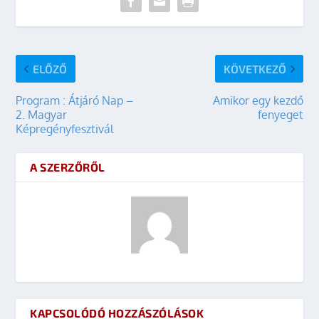
ELŐZŐ
KÖVETKEZŐ
Program : Átjáró Nap –
Amikor egy kezdő
2. Magyar
fenyeget
Képregényfesztivál
A SZERZŐRŐL
KAPCSOLÓDÓ HOZZÁSZÓLÁSOK