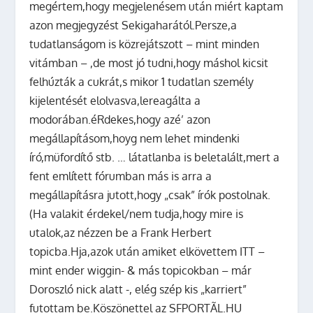
megértem,hogy megjelenésem után miért kaptam
azon megjegyzést Sekigaharától.Persze,a
tudatlanságom is közrejátszott – mint minden
vitámban – ,de most jó tudni,hogy máshol kicsit
felhúzták a cukrát,s mikor 1 tudatlan személy
kijelentését elolvasva,lereagálta a
modorában.éRdekes,hogy azé’ azon
megállapításom,hoyg nem lehet mindenki
író,müfordítő stb. … látatlanba is beletalált,mert a
fent említett fórumban más is arra a
megállapításra jutott,hogy „csak” írók postolnak.
(Ha valakit érdekel/nem tudja,hogy mire is
utalok,az nézzen be a Frank Herbert
topicba.Hja,azok után amiket elkövettem ITT –
mint ender wiggin- & más topicokban – már
Doroszló nick alatt -, elég szép kis „karriert”
futottam be.Köszönettel az SFPORTÃL.HU