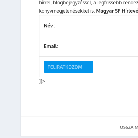
hírrel, blogbejegyzéssel, a legfrissebb rend
könyvmegjelenésekkel is.
Magyar SF Hírlevé
Név :
Email:
]]>
OSSZA M