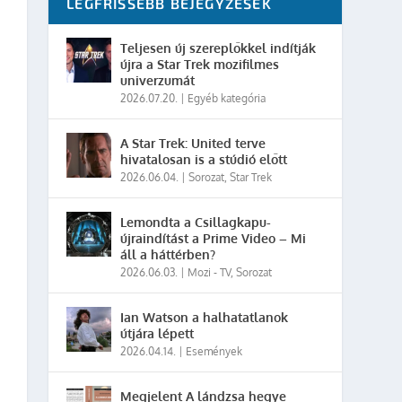
LEGFRISSEBB BEJEGYZÉSEK
Teljesen új szereplőkkel indítják
újra a Star Trek mozifilmes
univerzumát
2026.07.20.
|
Egyéb kategória
A Star Trek: United terve
hivatalosan is a stúdió előtt
2026.06.04.
|
Sorozat
,
Star Trek
Lemondta a Csillagkapu-
újraindítást a Prime Video – Mi
áll a háttérben?
2026.06.03.
|
Mozi - TV
,
Sorozat
Ian Watson a halhatatlanok
útjára lépett
2026.04.14.
|
Események
Megjelent A lándzsa hegye