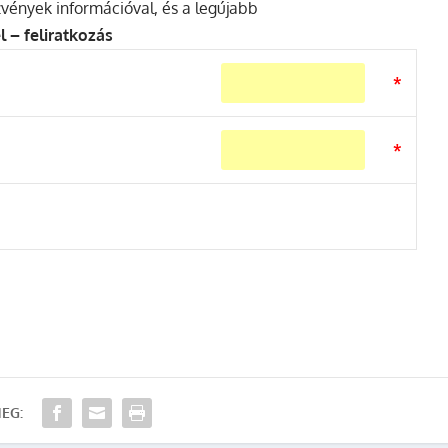
ezvények információval, és a legújabb
l – feliratkozás
*
*
EG: