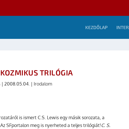
KEZDŐLAP
INTER
– KOZMIKUS TRILÓGIA
s
|
2008.05.04.
|
Irodalom
ozatáról is ismert C.S. Lewis egy másik sorozata, a
Az SFportalon meg is nyerheted a teljes trilógiát!
C. S.