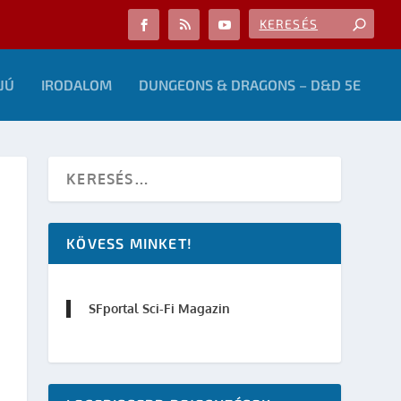
JÚ
IRODALOM
DUNGEONS & DRAGONS – D&D 5E
KÖVESS MINKET!
SFportal Sci-Fi Magazin