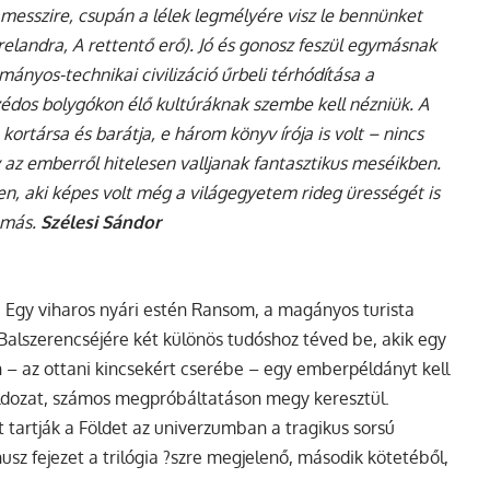
messzire, csupán a lélek legmélyére visz le bennünket
relandra, A rettentő erő). Jó és gonosz feszül egymásnak
ományos-technikai civilizáció űrbeli térhódítása a
édos bolygókon élő kultúráknak szembe kell nézniük. A
ortársa és barátja, e három könyv írója is volt – nincs
 az emberről hitelesen valljanak fantasztikus meséikben.
len, aki képes volt még a világegyetem rideg ürességét is
 más.
Szélesi Sándor
e. Egy viharos nyári estén Ransom, a magányos turista
. Balszerencséjére két különös tudóshoz téved be, akik egy
on – az ottani kincsekért cserébe – egy emberpéldányt kell
ldozat, számos megpróbáltatáson megy keresztül.
tartják a Földet az univerzumban a tragikus sorsú
sz fejezet a trilógia ?szre megjelenő, második kötetéből,