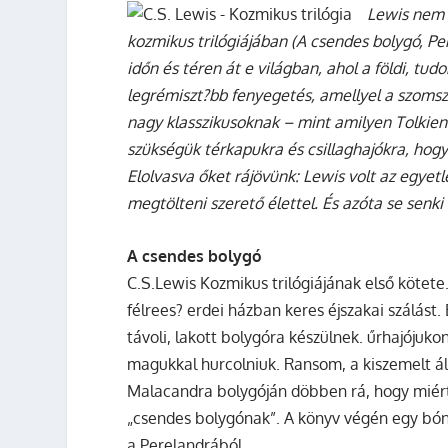
Lewis nem 
kozmikus trilógiájában (A csendes bolygó, Pe
időn és téren át e világban, ahol a földi, tud
legrémiszt?bb fenyegetés, amellyel a szomsz
nagy klasszikusoknak – mint amilyen Tolkien k
szükségük térkapukra és csillaghajókra, hogy
Elolvasva őket rájövünk: Lewis volt az egyet
megtölteni szerető élettel. És azóta se senki
A csendes bolygó
C.S.Lewis Kozmikus trilógiájának első kötet
félrees? erdei házban keres éjszakai szálást
távoli, lakott bolygóra készülnek. űrhajójuk
magukkal hurcolniuk. Ransom, a kiszemelt á
Malacandra bolygóján döbben rá, hogy miért 
„csendes bolygónak”. A könyv végén egy bónu
a Perelandrából.