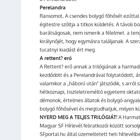
Perelandra
Ransomot, A csendes bolygó főhősét ezúttal 
égitestre szóltja a titkos küldetés. A távoli 
barátságosak, nem ismerik a félelmet. a tenge
királynőjét, hogy egymásra találjanak. A sze
tucatnyi kiadást ért meg.
A rettent? erő
A Rettent? erő annak a trilógiának a harmad
kezdődött és a Perelandrával folytatódott, 
valamikor a „háború után” játszódik, s arról
hétköznapi, tiszteletreméltó egyetemi oktató
démonok, értelmes állatok és bolygó-angyal
bolygó főhősével és megtudhatjuk, milyen kül
NYERD MEG A TELJES TRILÓGIÁT!
A Harmat K
Magyar SF Hírlevél feliratkozói között sorsol
SFportal.hu által üzemeltetett heti hírlevélbe