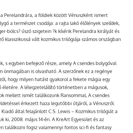
a Perelandrára, a földiek között Vénuszként ismert
bolygó a természet csodája: a rajta lakó élőlények szelídek,
r-bölcs? úszó szigetein ?k kísérik Perelandra királyát és
rző klasszikussá vált kozmikus trilógiája számos országban
ik, s egyben befejező része, amely A csendes bolygóval
ám önmagában is olvasható. A szerzőnek ez a regénye
 szól, hogy milyen hatást gyakorol a fekete mágia egy
 életére. A lélegzetelállító történetben a mágusok,
ok mellett ismét találkozunk Ransommal, A csendes
detéssel érkezett haza legutóbbi útjáról, a Vénuszról.
iadó által felajánlott C.S. Lewis – Kozmikus trilógiát a
juk ki, 2008. május 14-én. A KreArt Egyesület és az
n találkozni fogsz valamennyi fontos sci-fi és fantasy