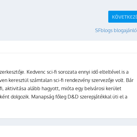
KÖVETKEZ
SFblogs blogajánló
zerkesztője. Kedvenc sci-fi sorozata ennyi idő elteltével is a
ven keresztül számtalan sci-fi rendezvény szervezője volt. Bár
fi, aktivitása alább hagyott, mióta egy belvárosi kerület
ként dolgozik. Manapság főleg D&D szerepjátékkal üti el a