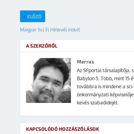
ELŐZŐ
Magyar Sci Fi Hírlevél indult
A SZERZŐRŐL
Merras
Az SFportal társalapítója, s
Babylon 5. Több, mint 15 é
továbbra is mindene a sci-
önkormányzati képviselője
kevés szabadidejét.
KAPCSOLÓDÓ HOZZÁSZÓLÁSOK