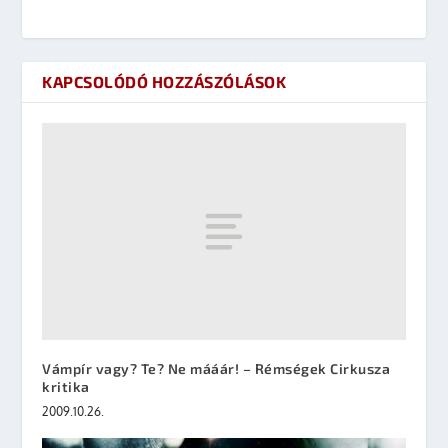
KAPCSOLÓDÓ HOZZÁSZÓLÁSOK
Vámpír vagy? Te? Ne mááár! – Rémségek Cirkusza
kritika
2009.10.26.