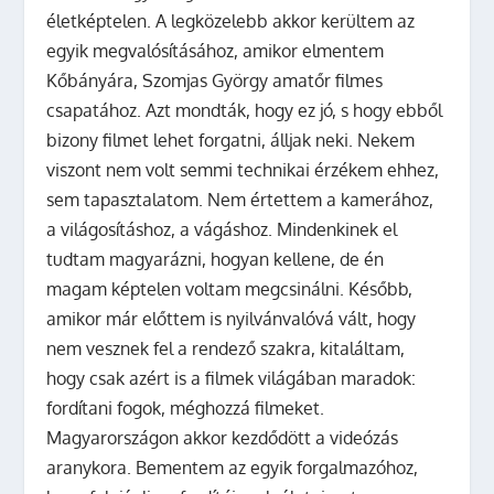
életképtelen. A legközelebb akkor kerültem az
egyik megvalósításához, amikor elmentem
Kőbányára, Szomjas György amatőr filmes
csapatához. Azt mondták, hogy ez jó, s hogy ebből
bizony filmet lehet forgatni, álljak neki. Nekem
viszont nem volt semmi technikai érzékem ehhez,
sem tapasztalatom. Nem értettem a kamerához,
a világosításhoz, a vágáshoz. Mindenkinek el
tudtam magyarázni, hogyan kellene, de én
magam képtelen voltam megcsinálni. Később,
amikor már előttem is nyilvánvalóvá vált, hogy
nem vesznek fel a rendező szakra, kitaláltam,
hogy csak azért is a filmek világában maradok:
fordítani fogok, méghozzá filmeket.
Magyarországon akkor kezdődött a videózás
aranykora. Bementem az egyik forgalmazóhoz,