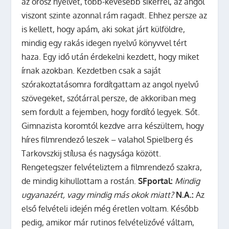
az orosz nyelvet, több-kevesebb sikerrel, az angol
viszont szinte azonnal rám ragadt. Ehhez persze az
is kellett, hogy apám, aki sokat járt külföldre,
mindig egy rakás idegen nyelvű könyvvel tért
haza. Egy idő után érdekelni kezdett, hogy miket
írnak azokban. Kezdetben csak a saját
szórakoztatásomra fordítgattam az angol nyelvű
szövegeket, szótárral persze, de akkoriban meg
sem fordult a fejemben, hogy fordító legyek. Sőt.
Gimnazista koromtól kezdve arra készültem, hogy
híres filmrendező leszek – valahol Spielberg és
Tarkovszkij stílusa és nagysága között.
Rengetegszer felvételiztem a filmrendező szakra,
de mindig kihullottam a rostán.
SFportal:
Mindig
ugyanazért, vagy mindig más okok miatt?
N.A.:
Az
első felvételi idején még éretlen voltam. Később
pedig, amikor már rutinos felvételizővé váltam,