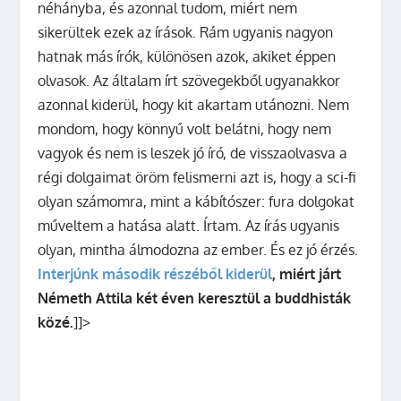
néhányba, és azonnal tudom, miért nem
sikerültek ezek az írások. Rám ugyanis nagyon
hatnak más írók, különösen azok, akiket éppen
olvasok. Az általam írt szövegekből ugyanakkor
azonnal kiderül, hogy kit akartam utánozni. Nem
mondom, hogy könnyű volt belátni, hogy nem
vagyok és nem is leszek jó író, de visszaolvasva a
régi dolgaimat öröm felismerni azt is, hogy a sci-fi
olyan számomra, mint a kábítószer: fura dolgokat
műveltem a hatása alatt. Írtam. Az írás ugyanis
olyan, mintha álmodozna az ember. És ez jó érzés.
Interjúnk második részéből kiderül
, miért járt
Németh Attila két éven keresztül a buddhisták
közé.
]]>