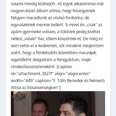
valami mindig közbejött. Az egyik alkalommal már
nagyon közel álltam ahhoz, hogy felvegyenek.
Négyen maradtunk az utolsó fordulóra, de
egyvalakinek mennie kellett. S mivel én „csak” az
apám gyermeke voltam, a többiek pedig kivétel
nélkül „valaki” fiai, tőlem köszöntek el. De még ez
sem vette el a kedvemet, sőt mindent megtettem
azért, hogy a filmkészítés közelében maradjak:
ügyelőként dolgoztam a filmgyárban, majd
rendezőasszisztensként. [caption
id="attachment_10271" align="aligncenter"
width="645" caption="F. Tóth Benedek és Németh
Attila az Írószövetségben"]