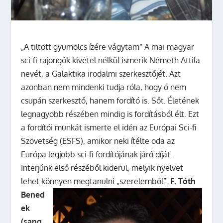
„A tiltott gyümölcs ízére vágytam” A mai magyar
sci-fi rajongók kivétel nélkül ismerik Németh Attila
nevét, a Galaktika irodalmi szerkesztőjét. Azt
azonban nem mindenki tudja róla, hogy ő nem
csupán szerkesztő, hanem fordító is. Sőt. Életének
legnagyobb részében mindig is fordításból élt. Ezt
a fordítói munkát ismerte el idén az Európai Sci-fi
Szövetség (ESFS), amikor neki ítélte oda az
Európa legjobb sci-fi fordítójának járó díját.
Interjúnk első részéből kiderül, melyik nyelvet
lehet könnyen megtanulni „szerelemből”.
F. Tóth
Bened
ek
(sang