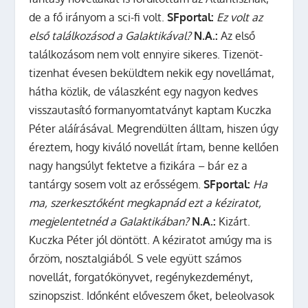
de a fő irányom a sci-fi volt.
SFportal:
Ez volt az
első találkozásod a Galaktikával?
N.A.:
Az első
találkozásom nem volt ennyire sikeres. Tizenöt-
tizenhat évesen beküldtem nekik egy novellámat,
hátha közlik, de válaszként egy nagyon kedves
visszautasító formanyomtatványt kaptam Kuczka
Péter aláírásával. Megrendülten álltam, hiszen úgy
éreztem, hogy kiváló novellát írtam, benne kellően
nagy hangsúlyt fektetve a fizikára – bár ez a
tantárgy sosem volt az erősségem.
SFportal:
Ha
ma, szerkesztőként megkapnád ezt a kéziratot,
megjelentetnéd a Galaktikában?
N.A.:
Kizárt.
Kuczka Péter jól döntött. A kéziratot amúgy ma is
őrzöm, nosztalgiából. S vele együtt számos
novellát, forgatókönyvet, regénykezdeményt,
szinopszist. Időnként előveszem őket, beleolvasok