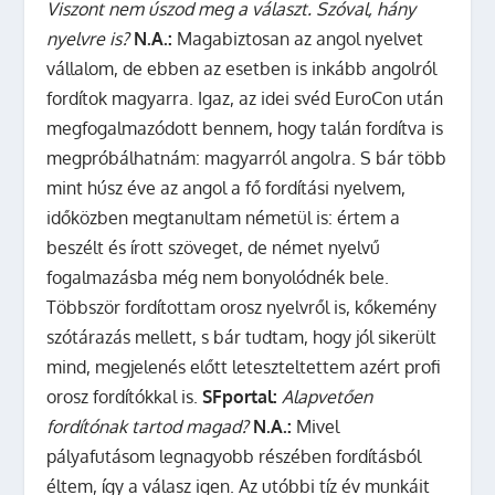
Viszont nem úszod meg a választ. Szóval, hány
nyelvre is?
N.A.:
Magabiztosan az angol nyelvet
vállalom, de ebben az esetben is inkább angolról
fordítok magyarra. Igaz, az idei svéd EuroCon után
megfogalmazódott bennem, hogy talán fordítva is
megpróbálhatnám: magyarról angolra. S bár több
mint húsz éve az angol a fő fordítási nyelvem,
időközben megtanultam németül is: értem a
beszélt és írott szöveget, de német nyelvű
fogalmazásba még nem bonyolódnék bele.
Többször fordítottam orosz nyelvről is, kőkemény
szótárazás mellett, s bár tudtam, hogy jól sikerült
mind, megjelenés előtt leteszteltettem azért profi
orosz fordítókkal is.
SFportal:
Alapvetően
fordítónak tartod magad?
N.A.:
Mivel
pályafutásom legnagyobb részében fordításból
éltem, így a válasz igen. Az utóbbi tíz év munkáit