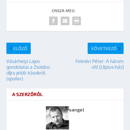
OSSZA MEG:
ELŐZŐ
KÖVETKEZŐ
Vásárhelyi Lajos
Felméri Péter: A három
gondolatai a Zsoldos-
ufó [Ulpius-ház]
díjra jelölt írásokról
(spoiler)
A SZERZŐRŐL
sangel