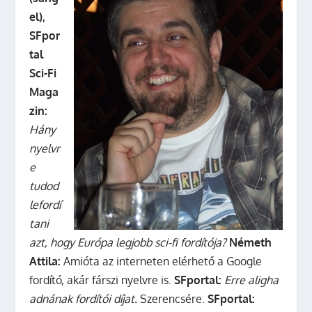
el),
SFpor
tal
Sci-Fi
Maga
zin:
Hány
nyelvr
e
tudod
lefordí
tani
azt, hogy Európa legjobb sci-fi fordítója?
Németh
Attila:
Amióta az interneten elérhető a Google
fordító, akár fárszi nyelvre is.
SFportal:
Erre aligha
adnának fordítói díjat.
Szerencsére.
SFportal: