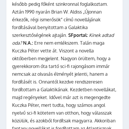
később pedig főként szinkronnal foglalkoztam.
Aztán 1990 nyarán Brian W. Aldiss „Újonnan
érkezők, régi ismerősök” című novellájának
fordításával benyitottam a Galaktika
szerkesztőségének ajtaján.
SFportal:
Kinek adtad
oda?
N.A.:
Erre nem emlékszem. Talán maga
Kuczka Péter vette át. Viszont a novella
októberben megjelent. Nagyon örültem, hogy a
gyerekkorom óta tartó sci-fi rajongásom immár
nemcsak az olvasás élményét jelenti, hanem a
fordításét is. Onnantól kezdve rendszeresen
fordítottam a Galaktikának. Kezdetben novellákat,
majd regényeket. Idővel már azt is megengedte
Kuczka Péter, mert tudta, hogy számos angol
nyelvű sci-fi kötetem van otthon, hogy válasszak
közülük, és azokból fordítsak magyarra. Akkoriban
fantasy novellákat is fordítottam az Atlantisznak,