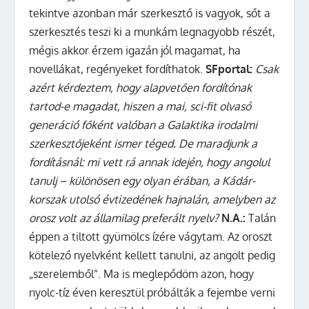
tekintve azonban már szerkesztő is vagyok, sőt a
szerkesztés teszi ki a munkám legnagyobb részét,
mégis akkor érzem igazán jól magamat, ha
novellákat, regényeket fordíthatok.
SFportal:
Csak
azért kérdeztem, hogy alapvetően fordítónak
tartod-e magadat, hiszen a mai, sci-fit olvasó
generáció főként valóban a Galaktika irodalmi
szerkesztőjeként ismer téged. De maradjunk a
fordításnál: mi vett rá annak idején, hogy angolul
tanulj – különösen egy olyan érában, a Kádár-
korszak utolsó évtizedének hajnalán, amelyben az
orosz volt az államilag preferált nyelv?
N.A.:
Talán
éppen a tiltott gyümölcs ízére vágytam. Az oroszt
kötelező nyelvként kellett tanulni, az angolt pedig
„szerelemből”. Ma is meglepődöm azon, hogy
nyolc-tíz éven keresztül próbálták a fejembe verni