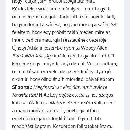
hogy felajánljam fordítói szolgálataimat.
Kérdezték, csináltam-e már ilyet – merthogy itt
nem elegendő angolul tudni; itt azt is figyelni kell,
hogyan fordul a színész, hogyan mozog a szája. Azt
feleltem, hogy egy próbát talán megér, mire az
Intervideó dramaturgiai részlegének vezetője,
Újhelyi Attila a kezembe nyomta Woody Allen
Banánköztársaság
című filmjét, hogy akkor ebből
kérnének egy negyedórányi demót. Vért izzadtam,
mire elkészültem vele, de az eredmény olyan jól
sikerült, hogy elindult a filmfordítói pályafutásom.
SFportal:
Melyik volt az első film, amit már te
fordíthattál?
N.A.:
Egy egész estés, színes-szagos
katasztrófafilm, a
Meteor
. Szerencsém volt, mert
a maga módján sci-fi volt, úgyhogy otthon
éreztem magam a fordításban. Egyre több
megbízást kaptam. Kezdetben feliratokat írtam,