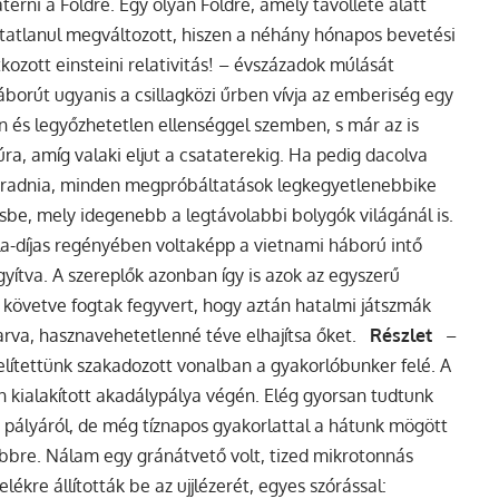
érni a Földre. Egy olyan Földre, amely távolléte alatt
atatlanul megváltozott, hiszen a néhány hónapos bevetési
tkozott einsteini relativitás! – évszázadok múlását
háborút ugyanis a csillagközi űrben vívja az emberiség egy
n és legyőzhetetlen ellenséggel szemben, s már az is
úra, amíg valaki eljut a csataterekig. Ha pedig dacolva
aradnia, minden megpróbáltatások legkegyetlenebbike
zésbe, mely idegenebb a legtávolabbi bolygók világánál is.
-díjas regényében voltaképp a vietnami háború intő
gyítva. A szereplők azonban így is azok az egyszerű
követve fogtak fegyvert, hogy aztán hatalmi játszmák
sarva, hasznavehetetlenné téve elhajítsa őket.
Részlet
–
zelítettünk szakadozott vonalban a gyakorlóbunker felé. A
n kialakított akadálypálya végén. Elég gyorsan tudtunk
a pályáról, de még tíznapos gyakorlattal a hátunk mögött
bre. Nálam egy gránátvető volt, tized mikrotonnás
ékre állították be az ujjlézerét, egyes szórással: