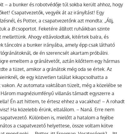
lt – a bunker és robotvédője túl sokba került ahhoz, hogy
őket! Csapatvezetők, vegyék át az irányítást! Egy
lzésnél, és Potter, a csapatvezetőnk azt mondta: „Állj,
rtuk a
B
csoportot. Feketére állított ruháikban szinte
tt mellettünk. Ahogy eltávolodtak, kitértek balra, és
ek táncolni a bunker irányába, amely épp csak látható
orlógránátoknál, de én szerencsét akartam próbálni.
ögre emeltem a gránátvetőt, aztán kilőttem egy hármas
zdte a tüzet, amikor a gránátok még oda se értek. Az
inknél, de egy közvetlen találat kikapcsolhatta a
t vakon. Az automata vaktában tüzelt, még a közelébe se
k. Három magnéziumfényű villanás támadt egyszerre a
lla! Én azt hittem, te értesz ehhez a vacakhoz! – A rohadt
 visz! Ha közelebb érünk, eltalálom. – Naná. Erre nem
apatvezető. Különben is, mielőtt a hatalom a fejébe
gránátos a csapatvezető helyettese, össze voltam kötve
at mond neki. – Potter, itt Freeman. Veszteségek? – Itt