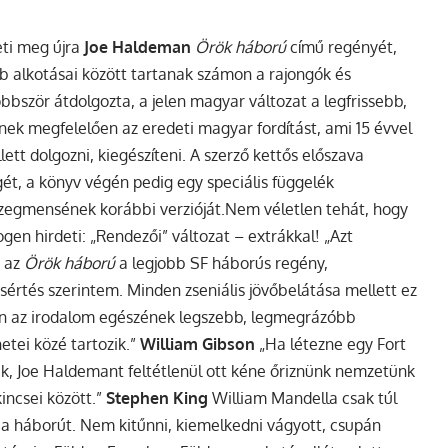
ti meg újra
Joe Haldeman
Örök háború
című regényét,
bb alkotásai között tartanak számon a rajongók és
bször átdolgozta, a jelen magyar változat a legfrissebb,
nek megfelelően az eredeti magyar fordítást, ami 15 évvel
lett dolgozni, kiegészíteni. A szerző kettős előszava
t, a könyv végén pedig egy speciális függelék
szegmensének korábbi verzióját.Nem véletlen tehát, hogy
gen hirdeti: „Rendezői” változat – extrákkal!
„Azt
 az
Örök háború
a legjobb SF háborús regény,
rtés szerintem. Minden zseniális jövőbelátása mellett ez
n az irodalom egészének legszebb, legmegrázóbb
etei közé tartozik.”
William Gibson
„Ha létezne egy Fort
k, Joe Haldemant feltétlenül ott kéne őriznünk nemzetünk
kincsei között.”
Stephen King
William Mandella csak túl
t a háborút. Nem kitűnni, kiemelkedni vágyott, csupán