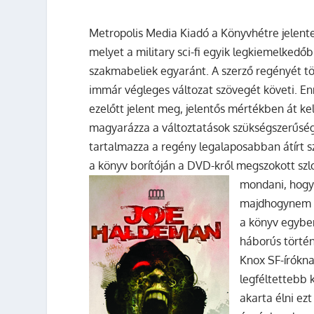
Metropolis Media Kiadó a Könyvhétre jelente
melyet a military sci-fi egyik legkiemelkedő
szakmabeliek egyaránt. A szerző regényét töb
immár végleges változat szövegét követi. En
ezelőtt jelent meg, jelentős mértékben át kel
magyarázza a változtatások szükségszerűségé
tartalmazza a regény legalaposabban átírt 
a könyv borítóján a DVD-kről megszokott szlo
mondani, hogy
majdhogynem sé
a könyv egybe
háborús történ
Knox SF-írókna
legféltettebb 
akarta élni ez