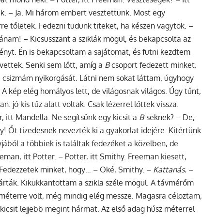
ak. – Ja. Mi három embert vesztettünk. Most egy
e tőletek. Fedezni tudunk titeket, ha készen vagytok. –
ánam! – Kicsusszant a sziklák mögül, és bekapcsolta az
fényt. Én is bekapcsoltam a sajátomat, és futni kezdtem
vettek. Senki sem lőtt, amíg a
B
csoport fedezett minket.
a csizmám nyikorgását. Látni nem sokat láttam, úgyhogy
A kép elég homályos lett, de világosnak világos. Úgy tűnt,
: jó kis tűz alatt voltak. Csak lézerrel lőttek vissza.
, itt Mandella. Ne segítsünk egy kicsit a
B
-seknek? – De,
! Őt tizedesnek nevezték ki a gyakorlat idejére. Kitértünk
jából a többiek is találtak fedezéket a közelben, de
man, itt Potter. – Potter, itt Smithy. Freeman kiesett,
 Fedezzetek minket, hogy… – Oké, Smithy. –
Kattanás.
–
járták. Kikukkantottam a szikla széle mögül. A távmérőm
 méterre volt, még mindig elég messze. Magasra céloztam,
kicsit lejjebb megint hármat. Az első adag húsz méterrel