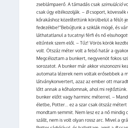
zseblámpaerő. A támadás csak
szimuláció
vo
csak úgy eltékozolják. –
B
csoport, kövessék 
kőrakáshoz közelítettünk körülbelül a félút-je
fedezékbe!”Bebújtunk a sziklák mögé, és vá
láthatatlanul a tucatnyi férfi és nő elsuhogo
eltűntek szem elől. – Tűz! Vörös körök kezdt
volt. Ötszáz méter volt a felső határ a gyak
Megcéloztam a bunkert, negyvenöt fokos sz
sorozatot. A bunker már akkor viszonozni ke
automata lézerek nem voltak erősebbek a mie
látványkonvertert, azaz az ember ott marad
lőtt annak a kőhalomnak, ahol mi rejtőztün
bunker előtt vagy harminc méterrel. – Mande
életbe, Potter… ez a szar csak ötszáz métert
mondtam semmit. Nem lesz ez a nő mindig cs
szállt, nem is volt olyan rossz arc. Mivel a 
Potter rádiójával, és hallottam, amit a
B
csap