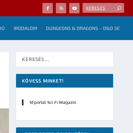
JÚ
IRODALOM
DUNGEONS & DRAGONS – D&D 5E
KÖVESS MINKET!
SFportal Sci-Fi Magazin