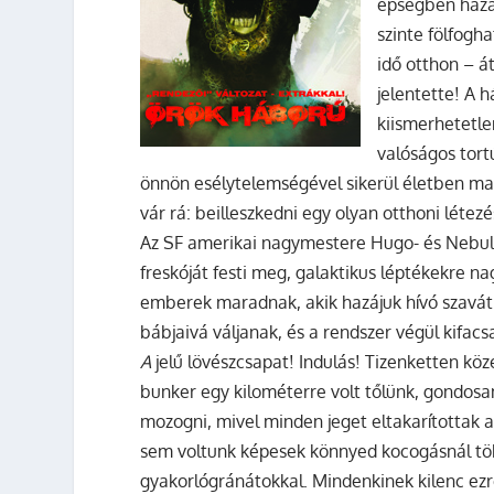
épségben hazat
szinte fölfogh
idő otthon – á
jelentette! A 
kiismerhetetle
valóságos tort
önnön esélytelemségével sikerül életben m
vár rá: beilleszkedni egy olyan otthoni léte
Az SF amerikai nagymestere Hugo- és Nebula
freskóját festi meg, galaktikus léptékekre na
emberek maradnak, akik hazájuk hívó szavát 
bábjaivá váljanak, és a rendszer végül kifac
A
jelű lövészcsapat! Indulás! Tizenketten kö
bunker egy kilométerre volt tőlünk, gondosa
mozogni, mivel minden jeget eltakarítottak 
sem voltunk képesek könnyed kocogásnál töb
gyakorlógránátokkal. Mindenkinek kilenc ezrel