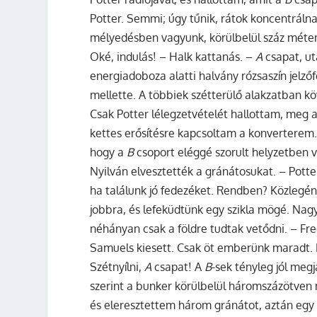
Potter. Semmi; úgy tűnik, rátok koncentráln
mélyedésben vagyunk, körülbelül száz méterr
Oké, indulás! – Halk kattanás. –
A
csapat, ut
energiadoboza alatti halvány rózsaszín jelző
mellette. A többiek szétterülő alakzatban kö
Csak Potter lélegzetvételét hallottam, meg 
kettes erősítésre kapcsoltam a konverterem. 
hogy a
B
csoport eléggé szorult helyzetben van
Nyilván elvesztették a gránátosukat. – Potter
ha találunk jó fedezéket. Rendben? Közlegény
jobbra, és lefeküdtünk egy szikla mögé. Nagy
néhányan csak a földre tudtak vetődni. – Free
Samuels kiesett. Csak öt emberünk maradt.
Szétnyílni,
A
csapat! A
B
-sek tényleg jól meg
szerint a bunker körülbelül háromszázötven
és eleresztettem három gránátot, aztán egy 