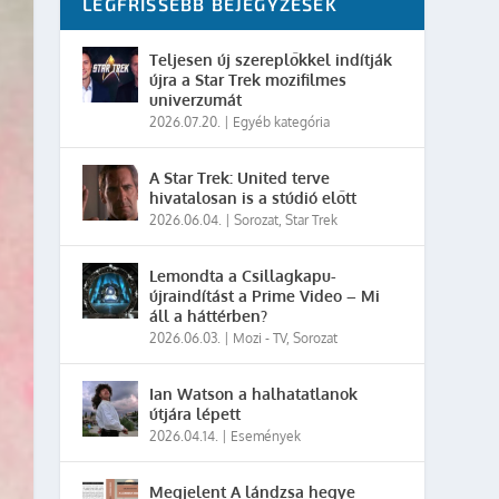
LEGFRISSEBB BEJEGYZÉSEK
Teljesen új szereplőkkel indítják
újra a Star Trek mozifilmes
univerzumát
2026.07.20.
|
Egyéb kategória
A Star Trek: United terve
hivatalosan is a stúdió előtt
2026.06.04.
|
Sorozat
,
Star Trek
Lemondta a Csillagkapu-
újraindítást a Prime Video – Mi
áll a háttérben?
2026.06.03.
|
Mozi - TV
,
Sorozat
Ian Watson a halhatatlanok
útjára lépett
2026.04.14.
|
Események
Megjelent A lándzsa hegye