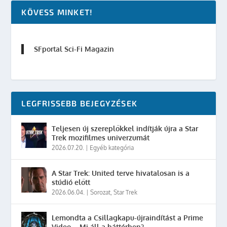
KÖVESS MINKET!
SFportal Sci-Fi Magazin
LEGFRISSEBB BEJEGYZÉSEK
Teljesen új szereplőkkel indítják újra a Star
Trek mozifilmes univerzumát
2026.07.20.
|
Egyéb kategória
A Star Trek: United terve hivatalosan is a
stúdió előtt
2026.06.04.
|
Sorozat
,
Star Trek
Lemondta a Csillagkapu-újraindítást a Prime
Video – Mi áll a háttérben?