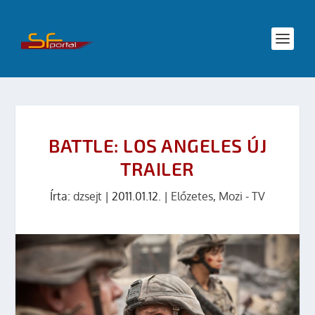
BATTLE: LOS ANGELES ÚJ
TRAILER
Írta:
dzsejt
|
2011.01.12.
|
Előzetes
,
Mozi - TV