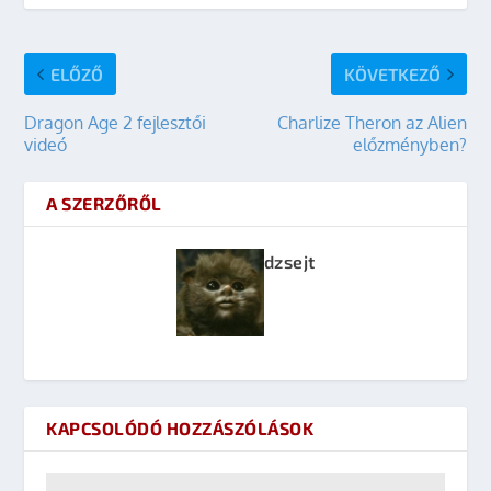
ELŐZŐ
KÖVETKEZŐ
Dragon Age 2 fejlesztői
Charlize Theron az Alien
videó
előzményben?
A SZERZŐRŐL
dzsejt
KAPCSOLÓDÓ HOZZÁSZÓLÁSOK