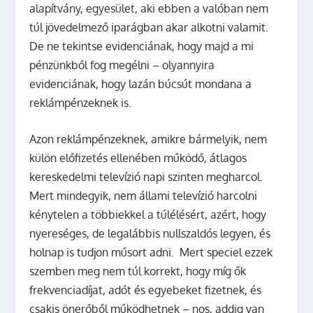
alapítvány, egyesület, aki ebben a valóban nem
túl jövedelmező iparágban akar alkotni valamit.
De ne tekintse evidenciának, hogy majd a mi
pénzünkből fog megélni – olyannyira
evidenciának, hogy lazán búcsút mondana a
reklámpénzeknek is.
Azon reklámpénzeknek, amikre bármelyik, nem
külön előfizetés ellenében működő, átlagos
kereskedelmi televízió napi szinten megharcol.
Mert mindegyik, nem állami televízió harcolni
kénytelen a többiekkel a túlélésért, azért, hogy
nyereséges, de legalábbis nullszaldós legyen, és
holnap is tudjon műsort adni. Mert speciel ezzek
szemben meg nem túl korrekt, hogy míg ők
frekvenciadíjat, adót és egyebeket fizetnek, és
csakis önerőből működhetnek – nos, addig van