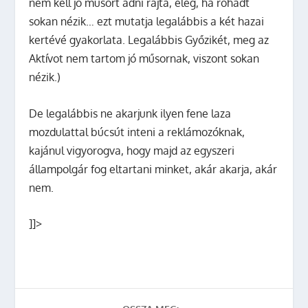
nem kell jó műsort adni rajta, elég, ha rohadt
sokan nézik… ezt mutatja legalábbis a két hazai
kertévé gyakorlata. Legalábbis Győzikét, meg az
Aktívot nem tartom jó műsornak, viszont sokan
nézik.)
De legalábbis ne akarjunk ilyen fene laza
mozdulattal búcsút inteni a reklámozóknak,
kajánul vigyorogva, hogy majd az egyszeri
állampolgár fog eltartani minket, akár akarja, akár
nem.
]]>