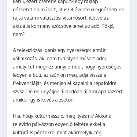
kerül, ezért cserébe kapunk egy raklap
nézhetetlen műsort, plusz 4 évente megnézhetünk
rajta valami választási vitaműsort, illetve az
aktuális kormány szócsöve lehet az adó. Tökjó,
nem?
A televíziózás igenis egy nyereségorientált
vállalkozás, aki nem tud olyan műsort adni,
amelyiket megnéz annyi ember, hogy nyereséges
legyen a buli, az szűnjön meg, adja vissza a
frekvenciáját, és menjen el kapálni a répaföldre,
szvsz. De ne rinyáljon állandóan állami apanázsért,
amikor így is kevés a zseton.
Hja, hogy kultúrmisszió, meg ilyesmi? Akkor a
televízió pályázzon egyenlő feltételekkel a
kultúrális pénzekre, mint akármelyik cég,