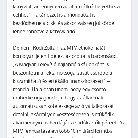
könyveit, amennyiben az állam állná helyettük a
cehhet”
– akár ezzel is a mondattal is
kezdődhetne a cikk. és akkor valszeg jól körbe
lenne röhögve a könyvkiadó.
De nem, Rudi Zoltán, az MTV elnöke halál
komolyan jelenti be ezt az orbitális baromságot.
„A Magyar Televízió hajlandó akár önként is
beszüntetni a reklámoksugárzását cserébe a
kiszámítható és értékálló finanszírozásért”
–
mondja. Halálosan unom, hogy egy csomó
emberke úgy gondolja, hogy az államnak
automatikusan kötelessége az ő vállalkozását
dotálni, akármilyen veszteségesen is működik,
akármennyire is herdálják az adófizetők pénzét. Az
MTV fenntartása évi több 10 milliárd forintba