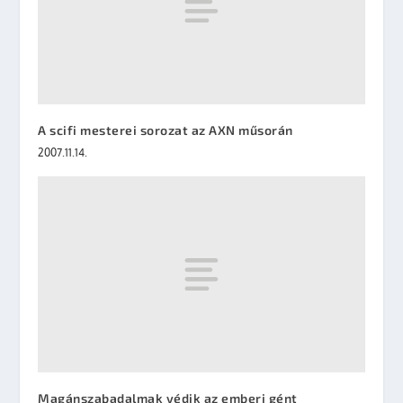
A scifi mesterei sorozat az AXN műsorán
2007.11.14.
Magánszabadalmak védik az emberi gént