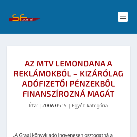
AZ MTV LEMONDANA A
REKLÁMOKBÓL – KIZÁRÓLAG
ADÓFIZETŐI PÉNZEKBŐL
FINANSZÍROZNÁ MAGÁT
Írta:
|
2006.05.15.
|
Egyéb kategória
„A Graal könyvkiadó ingyenesen osztogatná a