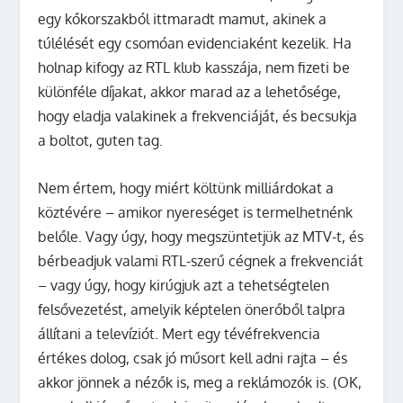
egy kőkorszakból ittmaradt mamut, akinek a
túlélését egy csomóan evidenciaként kezelik. Ha
holnap kifogy az RTL klub kasszája, nem fizeti be
különféle díjakat, akkor marad az a lehetősége,
hogy eladja valakinek a frekvenciáját, és becsukja
a boltot, guten tag.
Nem értem, hogy miért költünk milliárdokat a
köztévére – amikor nyereséget is termelhetnénk
belőle. Vagy úgy, hogy megszüntetjük az MTV-t, és
bérbeadjuk valami RTL-szerű cégnek a frekvenciát
– vagy úgy, hogy kirúgjuk azt a tehetségtelen
felsővezetést, amelyik képtelen önerőből talpra
állítani a televíziót. Mert egy tévéfrekvencia
értékes dolog, csak jó műsort kell adni rajta – és
akkor jönnek a nézők is, meg a reklámozók is. (OK,