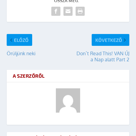
OSSZA MEG:
ELŐZŐ
KÖVETKEZŐ
Örüljünk neki
Don`t Read This! VAN ÚJ
a Nap alatt Part 2
A SZERZŐRŐL