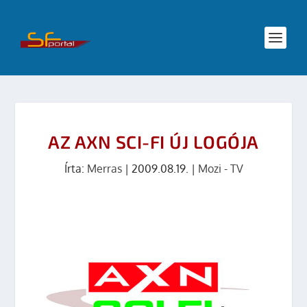
AZ AXN SCI-FI ÚJ LOGÓJA
Írta:
Merras
|
2009.08.19.
|
Mozi - TV