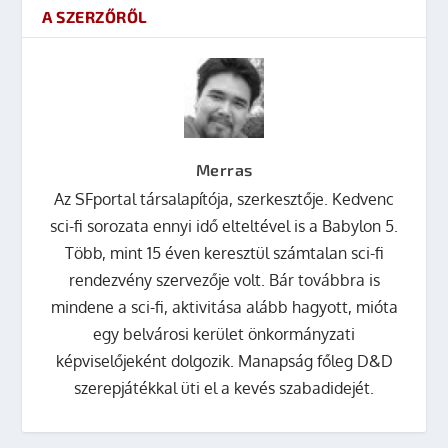
A SZERZŐRŐL
Merras
Az SFportal társalapítója, szerkesztője. Kedvenc
sci-fi sorozata ennyi idő elteltével is a Babylon 5.
Több, mint 15 éven keresztül számtalan sci-fi
rendezvény szervezője volt. Bár továbbra is
mindene a sci-fi, aktivitása alább hagyott, mióta
egy belvárosi kerület önkormányzati
képviselőjeként dolgozik. Manapság főleg D&D
szerepjátékkal üti el a kevés szabadidejét.