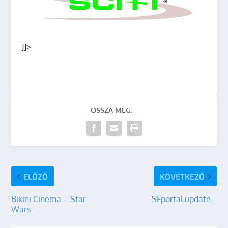
]]>
OSSZA MEG:
ELŐZŐ
KÖVETKEZŐ
Bikini Cinema – Star
SFportal update…
Wars