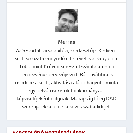
Merras
Az SFportal társalapítója, szerkesztője. Kedvenc
sci-fi sorozata ennyi idő elteltével is a Babylon 5.
Több, mint 15 éven keresztül számtalan sci-fi
rendezvény szervezője volt. Bár továbbra is
mindene a sci-fi, aktivitása alább hagyott, mióta
egy belvárosi kerület önkormányzati
képviselőjeként dolgozik. Manapság főleg D&D
szerepjátékkal üti el a kevés szabadidejét.
KAPCSOLÓDÓ HOZZÁSZÓLÁSOK