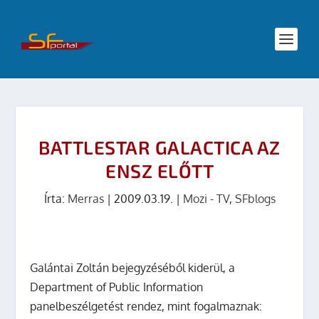
BATTLESTAR GALACTICA AZ
ENSZ ELŐTT
Írta:
Merras
|
2009.03.19.
|
Mozi - TV
,
SFblogs
Galántai Zoltán bejegyzéséből kiderül, a
Department of Public Information
panelbeszélgetést rendez, mint fogalmaznak: