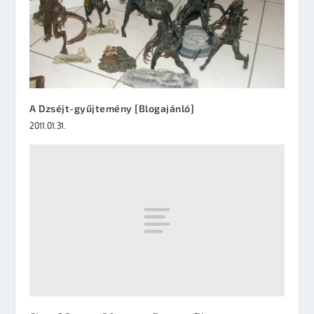
A Dzséjt-gyűjtemény [Blogajánló]
2011.01.31.