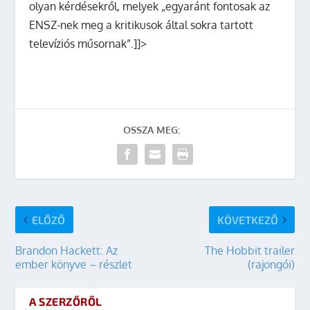
olyan kérdésekről, melyek „egyaránt fontosak az
ENSZ-nek meg a kritikusok által sokra tartott
televíziós műsornak”.]]>
OSSZA MEG:
ELŐZŐ
KÖVETKEZŐ
Brandon Hackett: Az
The Hobbit trailer
ember könyve – részlet
(rajongói)
A SZERZŐRŐL