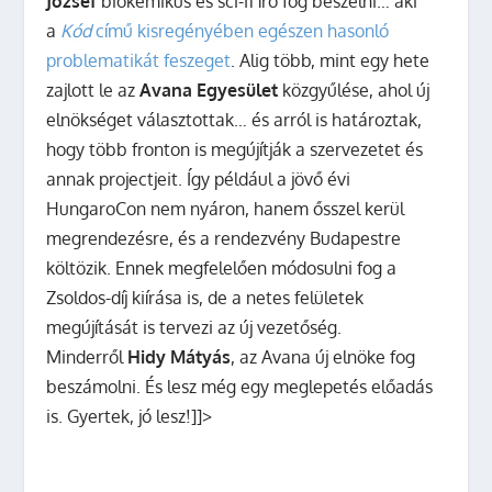
József
biokémikus és sci-fi író fog beszélni… aki
a
Kód
című kisregényében egészen hasonló
problematikát feszeget
. Alig több, mint egy hete
zajlott le az
Avana Egyesület
közgyűlése, ahol új
elnökséget választottak… és arról is határoztak,
hogy több fronton is megújítják a szervezetet és
annak projectjeit. Így például a jövő évi
HungaroCon nem nyáron, hanem ősszel kerül
megrendezésre, és a rendezvény Budapestre
költözik. Ennek megfelelően módosulni fog a
Zsoldos-díj kiírása is, de a netes felületek
megújítását is tervezi az új vezetőség.
Minderről
Hidy Mátyás
, az Avana új elnöke fog
beszámolni. És lesz még egy meglepetés előadás
is. Gyertek, jó lesz!]]>