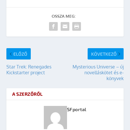
OSSZA MEG:
ELŐZŐ
KÖVETKEZŐ
Star Trek: Renegades
Mysterious Universe – új
Kickstarter project
novelláskötet és e-
könyvek
A SZERZŐRŐL
SFportal