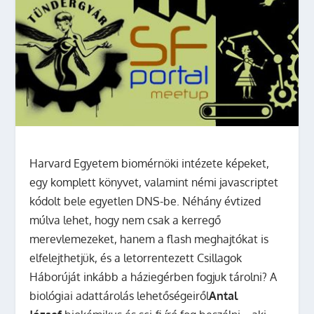
Harvard Egyetem biomérnöki intézete képeket,
egy komplett könyvet, valamint némi javascriptet
kódolt bele egyetlen DNS-be. Néhány évtized
múlva lehet, hogy nem csak a kerregő
merevlemezeket, hanem a flash meghajtókat is
elfelejthetjük, és a letorrentezett Csillagok
Háborúját inkább a háziegérben fogjuk tárolni? A
biológiai adattárolás lehetőségeiről
Antal