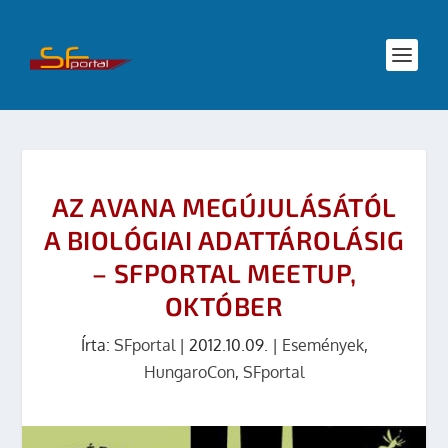
AZ AVANA MEGÚJULÁSÁTÓL
A BIOLÓGIAI ADATTÁROLÁSIG
– SFPORTAL MEETUP,
OKTÓBER
Írta:
SFportal
|
2012.10.09.
|
Események
,
HungaroCon
,
SFportal