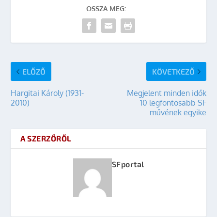
OSSZA MEG:
ELŐZŐ
KÖVETKEZŐ
Hargitai Károly (1931-
Megjelent minden idők
2010)
10 legfontosabb SF
művének egyike
A SZERZŐRŐL
SFportal