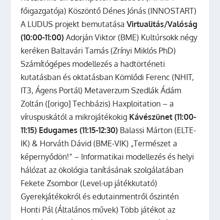
főigazgatója) Köszöntő Dénes Jónás (INNOSTART)
A LUDUS projekt bemutatása
Virtualitás/Valóság
(10:00-11:00)
Adorján Viktor (BME) Kultúrsokk négy
keréken Baltavári Tamás (Zrínyi Miklós PhD)
Számítógépes modellezés a hadtörténeti
kutatásban és oktatásban Kömlődi Ferenc (NHIT,
IT3, Ágens Portál) Metaverzum Szedlák Ádám
Zoltán ([origo] Techbázis) Haxploitation – a
víruspuskától a mikrojátékokig
Kávészünet (11:00-
11:15)
Edugames (11:15-12:30)
Balassi Márton (ELTE-
IK) & Horváth Dávid (BME-VIK) „Természet a
képernyődön!” – Informatikai modellezés és helyi
hálózat az ökológia tanításának szolgálatában
Fekete Zsombor (Level-up játékkutató)
Gyerekjátékokról és edutainmentről őszintén
Honti Pál (Általános művek) Több játékot az