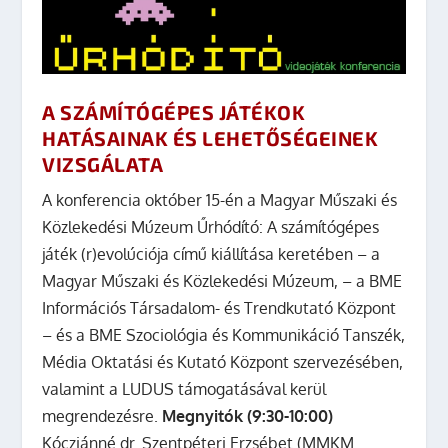
A SZÁMÍTÓGÉPES JÁTÉKOK
HATÁSAINAK ÉS LEHETŐSÉGEINEK
VIZSGÁLATA
A konferencia október 15-én a Magyar Műszaki és
Közlekedési Múzeum Űrhódító: A számítógépes
játék (r)evolúciója című kiállítása keretében – a
Magyar Műszaki és Közlekedési Múzeum, – a BME
Információs Társadalom- és Trendkutató Központ
– és a BME Szociológia és Kommunikáció Tanszék,
Média Oktatási és Kutató Központ szervezésében,
valamint a LUDUS támogatásával kerül
megrendezésre.
Megnyitók (9:30-10:00)
Kócziánné dr. Szentpéteri Erzsébet (MMKM