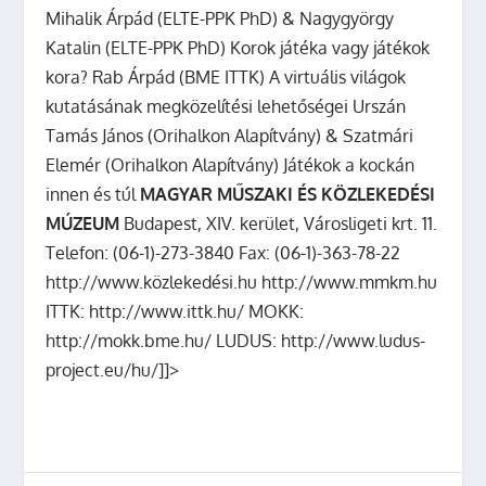
Mihalik Árpád (ELTE-PPK PhD) & Nagygyörgy
Katalin (ELTE-PPK PhD) Korok játéka vagy játékok
kora? Rab Árpád (BME ITTK) A virtuális világok
kutatásának megközelítési lehetőségei Urszán
Tamás János (Orihalkon Alapítvány) & Szatmári
Elemér (Orihalkon Alapítvány) Játékok a kockán
innen és túl
MAGYAR MŰSZAKI ÉS KÖZLEKEDÉSI
MÚZEUM
Budapest, XIV. kerület, Városligeti krt. 11.
Telefon: (06-1)-273-3840 Fax: (06-1)-363-78-22
http://www.közlekedési.hu http://www.mmkm.hu
ITTK: http://www.ittk.hu/ MOKK:
http://mokk.bme.hu/ LUDUS: http://www.ludus-
project.eu/hu/]]>