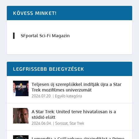
KÖVESS MINKET!
SFportal Sci-Fi Magazin
LEGFRISSEBB BEJEGYZÉSEK
Teljesen új szereplőkkel indítják újra a Star
Trek mozifilmes univerzumát
2026.07.20.
|
Egyéb kategória
A Star Trek: United terve hivatalosan is a
stúdió előtt
2026.06.04.
|
Sorozat
,
Star Trek
Lemondta a Csillagkapu-újraindítást a Prime