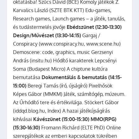
oktatásba! Szűcs Dávid (BCE) Komoly játékok Z.
Karvalics László (SZTE BTK KTT) Edu-games,
Research games, Launch games – a játék, tanulás,
és tudástermelés jövője
Ebédszünet (12:30-13:30)
Design/Művészet (13:30-14:15)
Gargaj /
Conspiracy (www.conspiracy.hu, www.scene.hu)
Demoscene: code, graphics, music Gerzsenyi
András (insitu.hu) Hódító karakterek Lepcsényi
Soma (Budapest Micro) A chiptune kultúra
bemutatása
Dokumentálás & bemutatás (14:15-
15:00)
Beregi Tamás (író, újságíró) Pixelhősök
Képes Gábor (MMKM) Játék, számítógép, múzeum.
Az Űrhódító tere és értékvilága. Stöckert Gábor
(iddqd.blog.hu, Index) A hazai játékújságírás
kihívásai
Kávészünet (15:00-15:30)
MMO(RPG)
(15:30-16:30)
Fromann Richárd (ELTE PhD) Online
szerepjátékok az emberi kapcsolatok tükrében