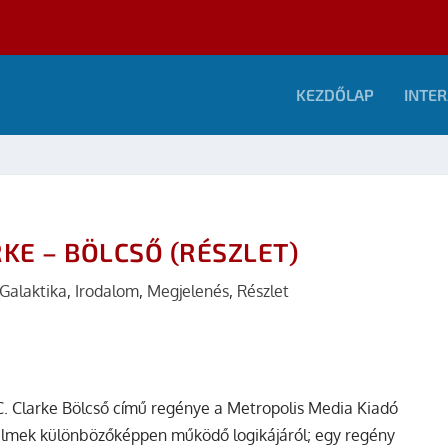
KEZDŐLAP
INTER
KE – BÖLCSŐ (RÉSZLET)
Galaktika
,
Irodalom
,
Megjelenés
,
Részlet
C. Clarke Bölcső című regénye a Metropolis Media Kiadó
elmek különbözőképpen működő logikájáról; egy regény