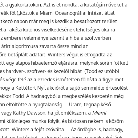
ét a gyakorlatokon. Azt is elmondta, a kutatójárműveket a
lik föl („köztük a Miami Oceanográfiai Intézet által
vetkező napon már meg is kezdik a besatírozott terület
fel a rakéta különös viselkedésének lehetséges okaira
az emberei véleménye szerint a hiba a szoftverben
y átírt algoritmusa zavarta össze mind az
re betáplált adatait. Winters végül is elfogadta az
tt egy alapos hibaelemző eljárásra, melynek során föl kell
s hardver-, szoftver- és kezelői hibát. (Todd ez utóbbi
és vége felé az alezredes ismételten fölhívta a figyelmet
hogy a Kettétört Nyíl akcióról a sajtó semmiféle értesülést
e ekkor Todd. A hadnagyból a megbeszélés kezdetén még
n eltöltötte a nyugtalanság. – Uram, tegnap késő
lyn vagy Kathy Dawson, ha jól emlékszem, a
Miami
alami különleges munka folyik, és biztosan nekem is közöm
zott. Winters a fejét csóválta. – Az ördögbe is, hadnagy,
öl, mi történhet, ha kiszivárog, hogy az egyik rakétánk