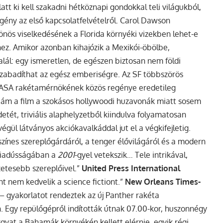
tt ki kell szakadni hétköznapi gondokkal teli világukból,
regény az első kapcsolatfelvételről. Carol Dawson
önös viselkedésének a Florida környéki vizekben lehet-e
thez. Amikor azonban kihajózik a Mexikói-öbölbe,
ál: egy ismeretlen, de egészen biztosan nem földi
szabadíthat az egész emberiségre. Az SF többszörös
a NASA rakétamérnökének közös regénye eredetileg
, ám a film a szokásos hollywoodi huzavonák miatt sosem
etét, triviális alaphelyzetből kiindulva folyamatosan
végül látványos akciókavalkáddal jut el a végkifejletig.
ínes szereplőgárdáról, a tenger élővilágáról és a modern
táziadússágában a
2001
-gyel vetekszik… Tele intrikával,
zetesebb szereplőivel.”
United Press International
nt nem kedvelik a science fictiont.”
New Orleans Times-
– gyakorlatot rendeztek az új Panther rakéta
. Egy repülőgépről indították útnak 07.00-kor, huszonnégy
árgyat a Bahamák környékén kellett elérnie, egyik régi