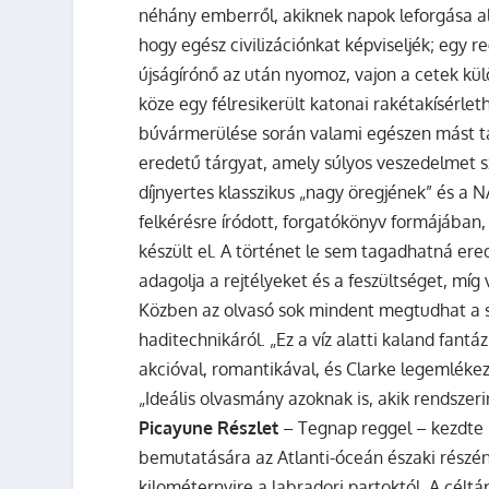
néhány emberről, akiknek napok leforgása ala
hogy egész civilizációnkat képviseljék; egy 
újságírónő az után nyomoz, vajon a cetek kül
köze egy félresikerült katonai rakétakísérle
búvármerülése során valami egészen mást tal
eredetű tárgyat, amely súlyos veszedelmet 
díjnyertes klasszikus „nagy öregjének” és 
felkérésre íródott, forgatókönyv formájában
készült el. A történet le sem tagadhatná ered
adagolja a rejtélyeket és a feszültséget, míg 
Közben az olvasó sok mindent megtudhat a sz
haditechnikáról. „Ez a víz alatti kaland fan
akcióval, romantikával, és Clarke legemléke
„Ideális olvasmány azoknak is, akik rendszeri
Picayune
Részlet
– Tegnap reggel – kezdte 
bemutatására az Atlanti-óceán északi részén
kilométernyire a labradori partoktól. A célt