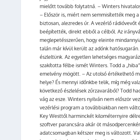
mielőtt tovább folytatná. – Winters hivatal
– Először is, miért nem semmisítették meg a 
biztosan, alezredes úr. A vezérlő rádióvev
beépítették, direkt ebből a célból. Az irányv
meglepetésszerűen, hogy eleinte mindannyian
talán már kívül került az adónk hatósugará
észleltünk. Az egyetlen lehetséges magyaráz
szakította félbe ismét Winters. Todd a „hiba
emelvény mögött. – Az utolsó értékelhető mé
helye? És mennyi időnkbe telik, míg még va
következő észlelések zűrzavarából? Todd h
vág az esze. Winters nyilván nem először ve
vezérlési program a továbbiakban nem válto
Key Westtől harminckét kilométernyire délre 
szoftver parancsára akár öt másodpercenként
adatcsomagban kétszer meg is változott. Val