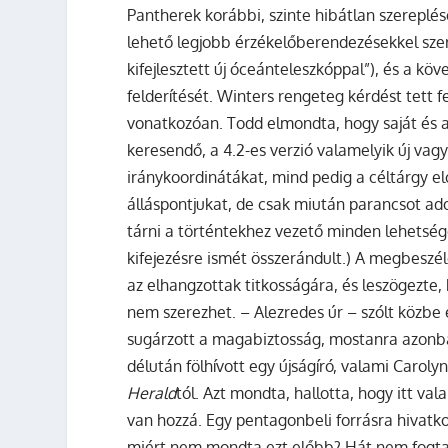
Pantherek korábbi, szinte hibátlan szereplés
lehető legjobb érzékelőberendezésekkel szere
kifejlesztett új óceánteleszkóppal”), és a kö
felderítését. Winters rengeteg kérdést tett 
vonatkozóan. Todd elmondta, hogy saját és 
keresendő, a 4.2-es verzió valamelyik új vag
iránykoordinátákat, mind pedig a céltárgy elő
álláspontjukat, de csak miután parancsot ado
tárni a történtekhez vezető minden lehetsége
kifejezésre ismét összerándult.) A megbeszél
az elhangzottak titkosságára, és leszögezte, 
nem szerezhet. – Alezredes úr – szólt közb
sugárzott a magabiztosság, mostanra azonba
délután fölhívott egy újságíró, valami Caro
Herald
tól. Azt mondta, hallotta, hogy itt v
van hozzá. Egy pentagonbeli forrásra hivatko
miért nem mondta ezt előbb? Hát nem fogta f