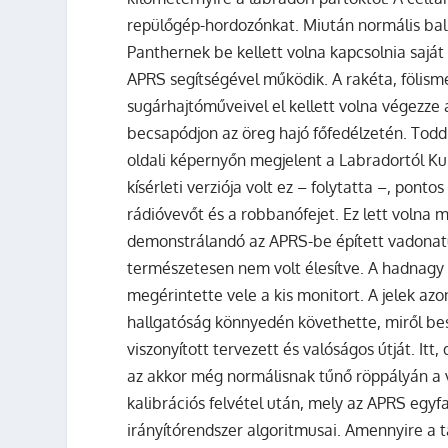
repülőgép-hordozónkat. Miután normális balli
Panthernek be kellett volna kapcsolnia saját
APRS segítségével működik. A rakéta, fölis
sugárhajtóműveivel el kellett volna végezze 
becsapódjon az öreg hajó főfedélzetén. To
oldali képernyőn megjelent a Labradortól Kub
kísérleti verziója volt ez – folytatta –, pon
rádióvevőt és a robbanófejet. Ez lett volna
demonstrálandó az APRS-be épített vadonatúj
természetesen nem volt élesítve. A hadnagy f
megérintette vele a kis monitort. A jelek azo
hallgatóság könnyedén követhette, miről be
viszonyított tervezett és valóságos útját. Itt
az akkor még normálisnak tűnő röppályán a 
kalibrációs felvétel után, mely az APRS egyfa
irányítórendszer algoritmusai. Amennyire a t