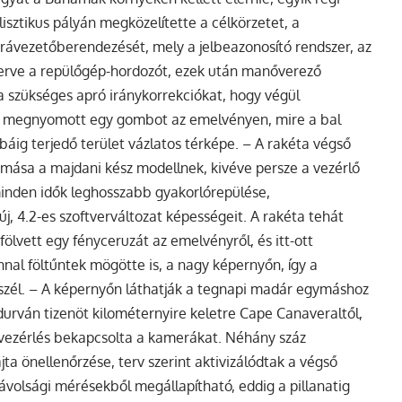
sztikus pályán megközelítette a célkörzetet, a
 rávezetőberendezését, mely a jelbeazonosító rendszer, az
merve a repülőgép-hordozót, ezek után manőverező
a szükséges apró iránykorrekciókat, hogy végül
dd megnyomott egy gombot az emelvényen, mire a bal
áig terjedő terület vázlatos térképe. – A rakéta végső
tos mása a majdani kész modellnek, kivéve persze a vezérlő
 minden idők leghosszabb gyakorlórepülése,
, 4.2-es szoftverváltozat képességeit. A rakéta tehát
ölvett egy fényceruzát az emelvényről, és itt-ott
nnal föltűntek mögötte is, a nagy képernyőn, így a
szél. – A képernyőn láthatják a tegnapi madár egymáshoz
, durván tizenöt kilométernyire keletre Cape Canaveraltől,
vezérlés bekapcsolta a kamerákat. Néhány száz
jta önellenőrzése, terv szerint aktivizálódtak a végső
ávolsági mérésekből megállapítható, eddig a pillanatig