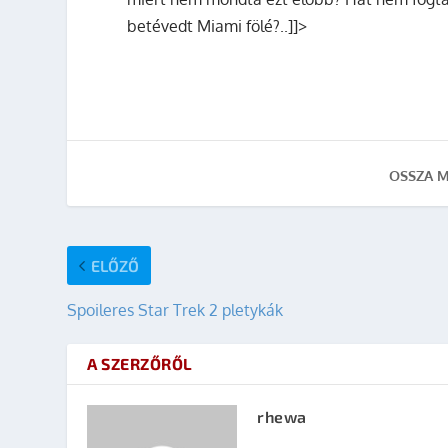
betévedt Miami fölé?..]]>
OSSZA M
ELŐZŐ
Spoileres Star Trek 2 pletykák
A SZERZŐRŐL
rhewa