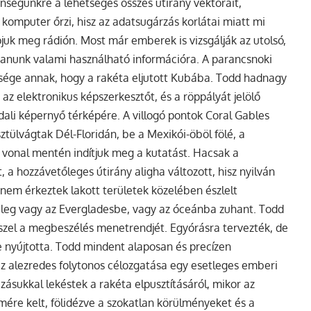
ségünkre a lehetséges összes útirány vektorait,
 komputer őrzi, hisz az adatsugárzás korlátai miatt mi
juk meg rádión. Most már emberek is vizsgálják az utolsó,
anunk valami használható információra. A parancsnoki
nűsége annak, hogy a rakéta eljutott Kubába. Todd hadnagy
a az elektronikus képszerkesztőt, és a röppályát jelölő
ldali képernyő térképére. A villogó pontok Coral Gables
sztülvágtak Dél-Floridán, be a Mexikói-öböl fölé, a
E vonal mentén indítjuk meg a kutatást. Hacsak a
 hozzávetőleges útirány aligha változott, hisz nyilván
k nem érkeztek lakott területek közelében észlelt
nűleg vagy az Evergladesbe, vagy az óceánba zuhant. Todd
zel a megbeszélés menetrendjét. Egyórásra tervezték, de
 nyújtotta. Todd mindent alaposan és precízen
z alezredes folytonos célozgatása egy esetleges emberi
ásukkal lekéstek a rakéta elpusztításáról, mikor az
ére kelt, fölidézve a szokatlan körülményeket és a