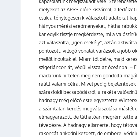
kapcsolatunk megszakadt vele. Szerencsétlen
melyeket az APRS előre kiszámol, a fedélzeti
csak a ténylegesen kiválasztott adatokat kap
hiányos mérési eredményeket, hátha rábukk
kar egyik tisztje megkérdezte, mi a valószí
azt válaszolta, „igen csekély”, aztán aktivált
pontozott, villogó vonalat varázsolt a jobb o
mellől indultak el, Miamitól délre, majd kere
szigetláncon át, végül vissza az óceánba. – 
madarunk hirtelen meg nem gondolta magát, a
ráállt valami célra. Mivel pedig bejelentése
szárazföldi becsapódásról, a rakéta valószí
hadnagy még előző este egyeztette Winterss
a számtalan kérdés megválaszolása másfélre
elmagyarázott, de láthatóan megrémítette a
tévedésre. A hadnagy elismerte, hogy tétováz
rakoncátlankodni kezdett, de emberei védelm