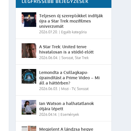
LEGFRISSEBB BEJEGYZÉSEK
Teljesen új szereplőkkel indítják
újra a Star Trek mozifilmes
univerzumát
2026.07.20.
|
Egyéb kategória
A Star Trek: United terve
hivatalosan is a stúdió előtt
2026.06.04.
|
Sorozat
,
Star Trek
Lemondta a Csillagkapu-
újraindítást a Prime Video – Mi
áll a háttérben?
2026.06.03.
|
Mozi - TV
,
Sorozat
Ian Watson a halhatatlanok
útjára lépett
2026.04.14.
|
Események
Megjelent A lándzsa hegye