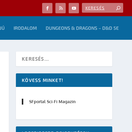
JÚ
IRODALOM
DUNGEONS & DRAGONS – D&D 5E
KÖVESS MINKET!
SFportal Sci-Fi Magazin