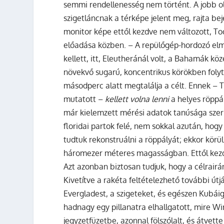
semmi rendellenesség nem történt. A jobb ol
szigetláncnak a térképe jelent meg, rajta be
monitor képe ettől kezdve nem változott, To
előadása közben. – A repülőgép-hordozó elmé
kellett, itt, Eleutheránál volt, a Bahamák kö
növekvő sugarú, koncentrikus körökben folyta
másodperc alatt megtalálja a célt. Ennek – 
mutatott –
kellett volna lenni
a helyes röppá
már kielemzett mérési adatok tanúsága szeri
floridai partok felé, nem sokkal azután, hogy
tudtuk rekonstruálni a röppályát; ekkor körü
háromezer méteres magasságban. Ettől kezdv
Azt azonban biztosan tudjuk, hogy a célrair
Kivetítve a rakéta feltételezhető további útjá
Evergladest, a szigeteket, és egészen Kubái
hadnagy egy pillanatra elhallgatott, mire Wi
jegyzetfüzetbe, azonnal fölszólalt, és átvet