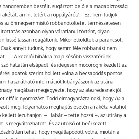
os hangnemben beszélt, sugárzott belőle a magabiztosság.
rakétát, amint letért a röppályáról? – Ezt nem tudjuk
őt és az önmegsemmisítő robbanótöltetet természetesen
áltoztatás azonban olyan váratlanul történt, olyan
 kissé lassan reagáltunk. Mikor elküldtük a parancsot,
n. Csak annyit tudunk, hogy semmiféle robbanást nem
at… – A kezelői hibákra majd később visszatérünk –
” szó hallatán elsápadt, és idegesen mocorogni kezdett az
rési adatok szerint hol lett volna a becsapódás pontos
lami használható információt kibányászunk az utána
adnagy magában megjegyezte, hogy az alezredesnek jól
zet efféle nyomozást. Todd elmagyarázta neki, hogy
ha
a
zott meg, folyamatos meghajtás esetén a rakéta valahol
kellett lezuhanjon. – Habár – tette hozzá –, az útirány a
 is megváltozhatott. És az utolsó öt beérkezett
ószínűtlen tehát, hogy megállapodott volna, miután a