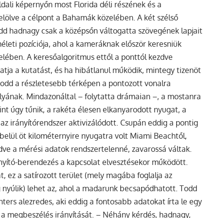
dali képernyőn most Florida déli részének és a
jelölve a célpont a Bahamák közelében. A két szélső
dd hadnagy csak a középsőn váltogatta szövegének lapjait
leti pozíciója, ahol a kameráknak először keresniük
zelében. A keresőalgoritmus ettől a ponttól kezdve
tja a kutatást, és ha hibátlanul működik, mintegy tizenöt
Todd a részletesebb térképen a pontozott vonalra
lyának. Mindazonáltal – folytatta drámaian –, a mostanra
nt úgy tűnik, a rakéta élesen elkanyarodott nyugat, a
 az irányítórendszer aktivizálódott. Csupán eddig a pontig
lbelül öt kilométernyire nyugatra volt Miami Beachtől,
e a mérési adatok rendszertelenné, zavarossá váltak.
ányító-berendezés a kapcsolat elvesztésekor működött.
t, ez a satírozott terület (mely magába foglalja az
g nyúlik) lehet az, ahol a madarunk becsapódhatott. Todd
nters alezredes, aki eddig a fontosabb adatokat írta le egy
te a megbeszélés irányítását. – Néhány kérdés, hadnagy,