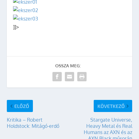
]]>
OSSZA MEG:
ELŐZŐ
KÖVETKEZŐ
Kritika – Robert
Stargate Universe,
Holdstock: Mitágó-erdő
Heavy Metal és Real
Humans az AXN és az
AXN Black műsorán