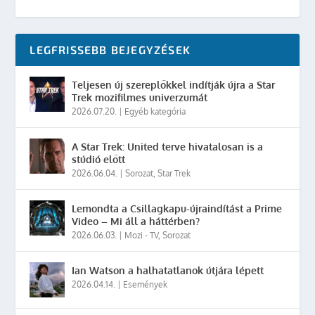
LEGFRISSEBB BEJEGYZÉSEK
Teljesen új szereplőkkel indítják újra a Star
Trek mozifilmes univerzumát
2026.07.20.
|
Egyéb kategória
A Star Trek: United terve hivatalosan is a
stúdió előtt
2026.06.04.
|
Sorozat
,
Star Trek
Lemondta a Csillagkapu-újraindítást a Prime
Video – Mi áll a háttérben?
2026.06.03.
|
Mozi - TV
,
Sorozat
Ian Watson a halhatatlanok útjára lépett
2026.04.14.
|
Események