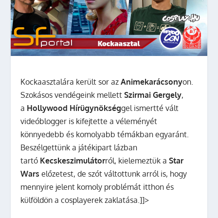
Kockaasztalára került sor az
Animekarácsony
on.
Szokásos vendégeink mellett
Szirmai Gergely
,
a
Hollywood Hírügynökség
gel ismertté vált
videóblogger is kifejtette a véleményét
könnyedebb és komolyabb témákban egyaránt.
Beszélgettünk a játékipart lázban
tartó
Kecskeszimulátor
ról, kielemeztük a
Star
Wars
előzetest, de szót váltottunk arról is, hogy
mennyire jelent komoly problémát itthon és
külföldön a cosplayerek zaklatása.]]>