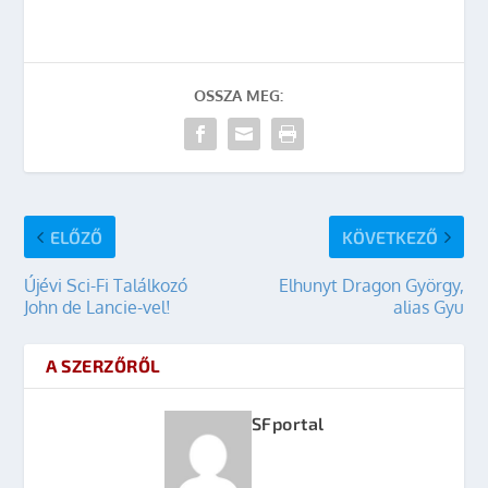
OSSZA MEG:
ELŐZŐ
KÖVETKEZŐ
Újévi Sci-Fi Találkozó
Elhunyt Dragon György,
John de Lancie-vel!
alias Gyu
A SZERZŐRŐL
SFportal