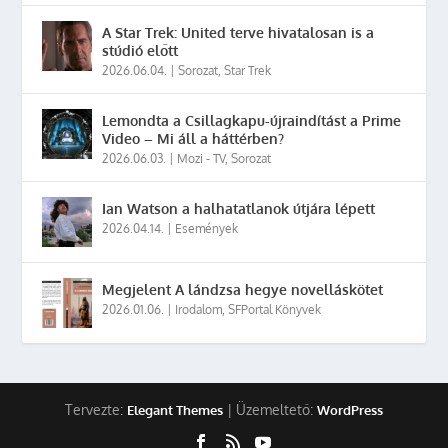
A Star Trek: United terve hivatalosan is a
stúdió előtt
2026.06.04.
|
Sorozat
,
Star Trek
Lemondta a Csillagkapu-újraindítást a Prime
Video – Mi áll a háttérben?
2026.06.03.
|
Mozi - TV
,
Sorozat
Ian Watson a halhatatlanok útjára lépett
2026.04.14.
|
Események
Megjelent A lándzsa hegye novelláskötet
2026.01.06.
|
Irodalom
,
SFPortal Könyvek
Tervezte:
| Üzemeltető:
Elegant Themes
WordPress