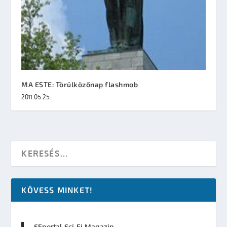
MA ESTE: Törülközőnap flashmob
2011.05.25.
KÖVESS MINKET!
SFportal Sci-Fi Magazin