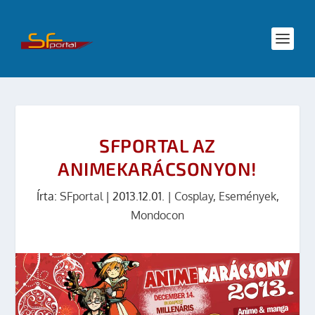
SFPORTAL AZ
ANIMEKARÁCSONYON!
Írta:
SFportal
|
2013.12.01.
|
Cosplay
,
Események
,
Mondocon