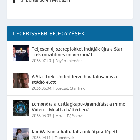
LEGFRISSEBB BEJEGYZÉSEK
Teljesen új szereplőkkel indítják újra a Star
Trek mozifilmes univerzumát
2026.07.20.
|
Egyéb kategória
A Star Trek: United terve hivatalosan is a
stúdió előtt
2026.06.04.
|
Sorozat
,
Star Trek
Lemondta a Csillagkapu-újraindítást a Prime
Video – Mi áll a háttérben?
2026.06.03.
|
Mozi - TV
,
Sorozat
Ian Watson a halhatatlanok útjára lépett
2026.04.14.
|
Események