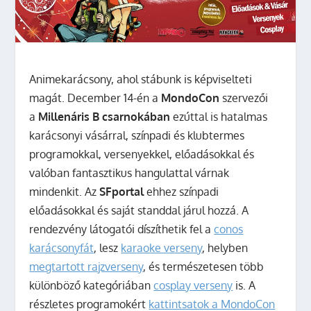
Animekarácsony, ahol stábunk is képviselteti
magát. December 14-én a
MondoCon
szervezői
a
Millenáris B csarnokában
ezúttal is hatalmas
karácsonyi vásárral, színpadi és klubtermes
programokkal, versenyekkel, előadásokkal és
valóban fantasztikus hangulattal várnak
mindenkit. Az
SFportal
ehhez színpadi
előadásokkal és saját standdal járul hozzá.
A
rendezvény látogatói díszíthetik fel a
conos
karácsonyfát
, lesz
karaoke verseny
, helyben
megtartott rajzverseny
, és természetesen több
különböző kategóriában
cosplay verseny
is. A
részletes programokért
kattintsatok a MondoCon