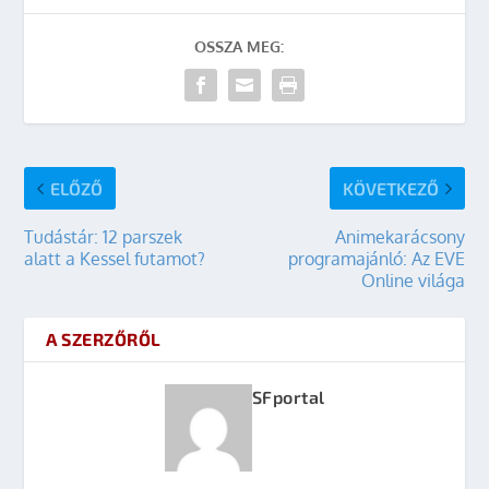
OSSZA MEG:
ELŐZŐ
KÖVETKEZŐ
Tudástár: 12 parszek
Animekarácsony
alatt a Kessel futamot?
programajánló: Az EVE
Online világa
A SZERZŐRŐL
SFportal