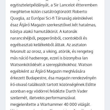
egytiszteletpéldányát, a Sir Lancelot étteremben
megihletve külön csatátrögtönzött Roberto
Quaglia, az Európai Sci-fi Társaság alelnökével
ésaz Átjáró Magazin szerkesztőivel két hatalmas,
bástya alakú hamutálkörül. A katonák
narancshéjból, pepperóniból, csontokból és
egyébasztali kellékekből álltak. Az asztalon
felvonult az orosz, a viking, atörök, és rengeteg
más náció hadserege, ezzel is bizonyítva Ian
Watsonkötődését a szerepjátékokhoz. Watson
egyébként az Átjáró Magazin meghívására
érkezett Budapestre, ésa magazin rendezvényén
író-olvasó találkozót tartott közönségének.Előtte
azonban egy vödörrel felidézte Darth Vader
szellemét, illetvekis performanszával
megjelenítette a Warhammer 40 000 világát.