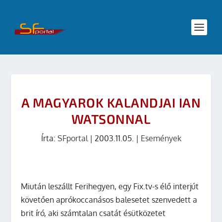
A MAGYAROK KALANDJAI IAN
WATSONNAL
Írta:
SFportal
|
2003.11.05.
|
Események
Miután leszállt Ferihegyen, egy Fix.tv-s élő interjút
követően aprókoccanásos balesetet szenvedett a
brit író, aki számtalan csatát ésütközetet