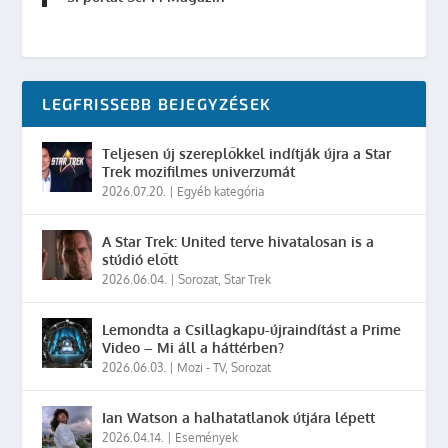
LEGFRISSEBB BEJEGYZÉSEK
Teljesen új szereplőkkel indítják újra a Star
Trek mozifilmes univerzumát
2026.07.20.
|
Egyéb kategória
A Star Trek: United terve hivatalosan is a
stúdió előtt
2026.06.04.
|
Sorozat
,
Star Trek
Lemondta a Csillagkapu-újraindítást a Prime
Video – Mi áll a háttérben?
2026.06.03.
|
Mozi - TV
,
Sorozat
Ian Watson a halhatatlanok útjára lépett
2026.04.14.
|
Események