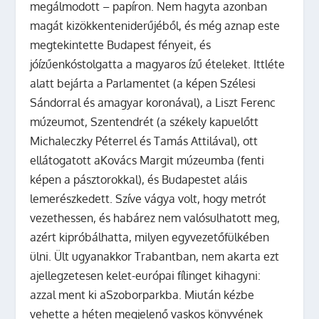
megálmodott – papíron. Nem hagyta azonban
magát kizökkenteniderűjéből, és még aznap este
megtekintette Budapest fényeit, és
jóízűenkóstolgatta a magyaros ízű ételeket. Ittléte
alatt bejárta a Parlamentet (a képen Szélesi
Sándorral és amagyar koronával), a Liszt Ferenc
múzeumot, Szentendrét (a székely kapuelőtt
Michaleczky Péterrel és Tamás Attilával), ott
ellátogatott aKovács Margit múzeumba (fenti
képen a pásztorokkal), és Budapestet aláis
lemerészkedett. Szíve vágya volt, hogy metrót
vezethessen, és habárez nem valósulhatott meg,
azért kipróbálhatta, milyen egyvezetőfülkében
ülni. Ült ugyanakkor Trabantban, nem akarta ezt
ajellegzetesen kelet-európai fílinget kihagyni:
azzal ment ki aSzoborparkba. Miután kézbe
vehette a héten megjelenő vaskos könyvének