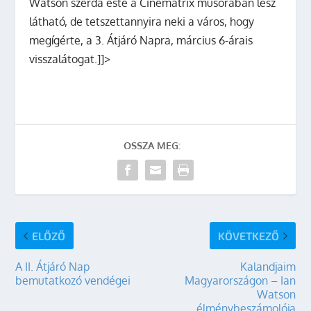
Watson szerda este a Cinematrix műsorában lesz
látható, de tetszettannyira neki a város, hogy
megígérte, a 3. Átjáró Napra, március 6-árais
visszalátogat.]]>
OSSZA MEG:
ELŐZŐ
KÖVETKEZŐ
A II. Átjáró Nap
Kalandjaim
bemutatkozó vendégei
Magyarországon – Ian
Watson
élménybeszámolója