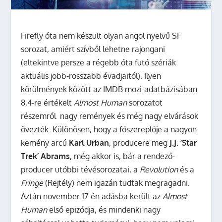
Firefly óta nem készült olyan angol nyelvű SF
sorozat, amiért szívből lehetne rajongani
(eltekintve persze a régebb óta futó szériák
aktuális jobb-rosszabb évadjaitól). Ilyen
körülmények között az IMDB mozi-adatbázisában
8,4-re értékelt
Almost Human
sorozatot
részemről nagy remények és még nagy elvárások
övezték. Különösen, hogy a főszereplője a nagyon
kemény arcú
Karl Urban
, producere meg
J.J. ’Star
Trek’ Abrams
, még akkor is, bár a rendező-
producer utóbbi tévésorozatai, a
Revolution
és a
Fringe
(Rejtély) nem igazán tudtak megragadni.
Aztán november 17-én adásba került az
Almost
Human
első epizódja, és mindenki nagy