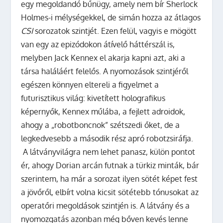
egy megoldandó bűnügy, amely nem bír Sherlock
Holmes-i mélységekkel, de simán hozza az átlagos
CSI
sorozatok szintjét. Ezen felül, vagyis e mögött
van egy az epizódokon átívelő háttérszál is,
melyben Jack Kennex el akarja kapni azt, aki a
társa haláláért felelős. A nyomozások szintjéről
egészen könnyen eltereli a figyelmet a
futurisztikus világ: kivetített holografikus
képernyők, Kennex műlába, a fejlett adroidok,
ahogy a „robotboncnok” szétszedi őket, de a
legkedvesebb a második rész apró robotzsiráfja.
A látványvilágra nem lehet panasz, külön pontot
ér, ahogy Dorian arcán futnak a türkiz minták, bár
szerintem, ha már a sorozat ilyen sötét képet fest
a jövőről, elbírt volna kicsit sötétebb tónusokat az
operatőri megoldások szintjén is. A látvány és a
nyomozgatás azonban még bőven kevés lenne