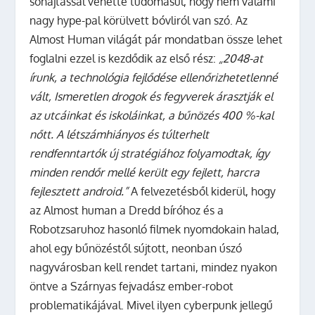
sóhajtással vehette tudomásul, hogy nem valami
nagy hype-pal körülvett bóvliról van szó.
Az
Almost Human világát pár mondatban össze lehet
foglalni ezzel is kezdődik az első rész:
„2048-at
írunk, a technológia fejlődése ellenőrizhetetlenné
vált, Ismeretlen drogok és fegyverek árasztják el
az utcáinkat és iskoláinkat, a bűnözés 400 %-kal
nőtt. A létszámhiányos és túlterhelt
rendfenntartók új stratégiához folyamodtak, így
minden rendőr mellé került egy fejlett, harcra
fejlesztett android.”
A felvezetésből kiderül, hogy
az
Almost human
a
Dredd bíróhoz
és a
Robotzsaruhoz
hasonló filmek nyomdokain halad,
ahol egy bűnözéstől sújtott, neonban úszó
nagyvárosban kell rendet tartani, mindez nyakon
öntve a
Szárnyas fejvadász
ember-robot
problematikájával. Mivel ilyen cyberpunk jellegű