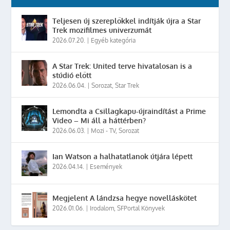
Teljesen új szereplőkkel indítják újra a Star
Trek mozifilmes univerzumát
2026.07.20.
|
Egyéb kategória
A Star Trek: United terve hivatalosan is a
stúdió előtt
2026.06.04.
|
Sorozat
,
Star Trek
Lemondta a Csillagkapu-újraindítást a Prime
Video – Mi áll a háttérben?
2026.06.03.
|
Mozi - TV
,
Sorozat
Ian Watson a halhatatlanok útjára lépett
2026.04.14.
|
Események
Megjelent A lándzsa hegye novelláskötet
2026.01.06.
|
Irodalom
,
SFPortal Könyvek