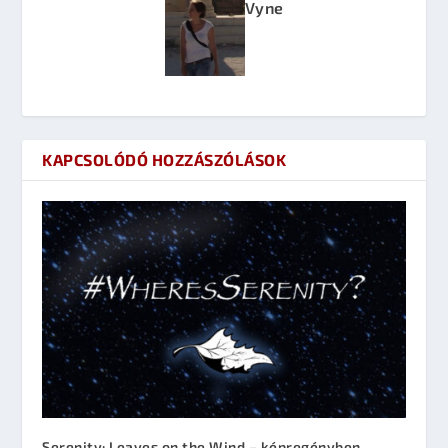
Vyne
KAPCSOLÓDÓ HOZZÁSZÓLÁSOK
Serenity: Leaves on the Wind – képregényben