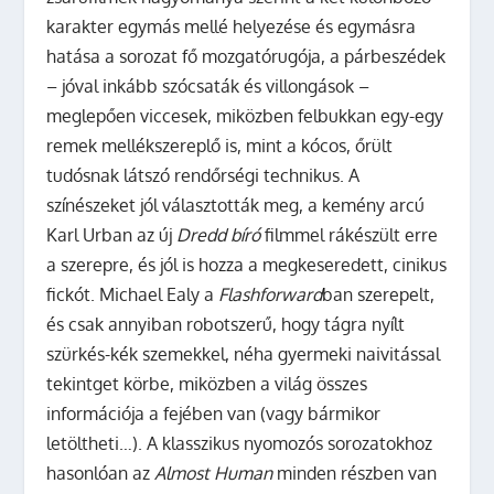
karakter egymás mellé helyezése és egymásra
hatása a sorozat fő mozgatórugója, a párbeszédek
– jóval inkább szócsaták és villongások –
meglepően viccesek, miközben felbukkan egy-egy
remek mellékszereplő is, mint a kócos, őrült
tudósnak látszó rendőrségi technikus. A
színészeket jól választották meg, a kemény arcú
Karl Urban az új
Dredd bíró
filmmel rákészült erre
a szerepre, és jól is hozza a megkeseredett, cinikus
fickót. Michael Ealy a
Flashforward
ban szerepelt,
és csak annyiban robotszerű, hogy tágra nyílt
szürkés-kék szemekkel, néha gyermeki naivitással
tekintget körbe, miközben a világ összes
információja a fejében van (vagy bármikor
letöltheti…). A klasszikus nyomozós sorozatokhoz
hasonlóan az
Almost Human
minden részben van