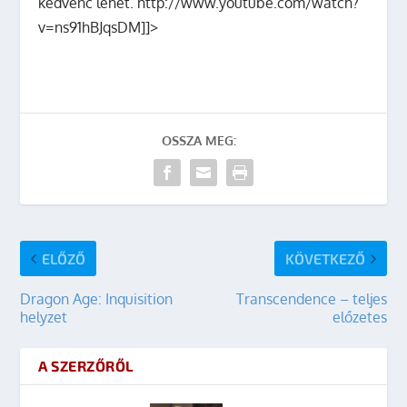
kedvenc lehet. http://www.youtube.com/watch?
v=ns91hBJqsDM]]>
OSSZA MEG:
ELŐZŐ
KÖVETKEZŐ
Dragon Age: Inquisition
Transcendence – teljes
helyzet
előzetes
A SZERZŐRŐL