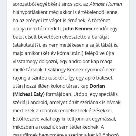
sorozatból egyébként sincs sok, az
Almost Human
hiánypótlásként még akkor is értékelendő lenne,
ha az erényei itt véget is érnének. A történet
alapja nem túl eredeti,
John Kennex
rendőr egy
balul elsült bevetésen elvesztette a barátját
(alakulatát?), és nem mellékesen a saját lábát is,
majd amikor (két év kóma után!) felépülve újra
visszamegy dolgozni, egy androidot kap maga
mellé társnak. Csakhogy Kennex nyomozó nem
rajong a szintetikusokért, így egy apró baleset
után hozzá illően különc társat kap
Dorian
(Micheal Ealy)
formájában. Utóbbi egy speciális
szériájú android, amelyet őrült szériának is hívnak,
mert ezek a robotok rendelkeznek érzésekkel.
Ettől kezdve valahogy ki kell jönniük egymással,
miközben a rosszfiúk sem tétlenkednek. A
zsarufilmek hagyománya szerint a két különböző