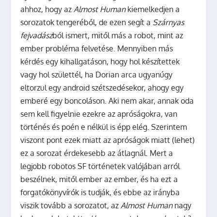
ahhoz, hogy az
Almost Human
kiemelkedjen a
sorozatok tengeréből, de ezen segít a
Szárnyas
fejvadász
ból ismert, mitől más a robot, mint az
ember probléma felvetése. Mennyiben más
kérdés egy kihallgatáson, hogy hol készítettek
vagy hol születtél, ha Dorian arca ugyanúgy
eltorzul egy android szétszedésekor, ahogy egy
emberé egy boncoláson. Aki nem akar, annak oda
sem kell figyelnie ezekre az apróságokra, van
történés és poén e nélkül is épp elég. Szerintem
viszont pont ezek miatt az apróságok miatt (lehet)
ez a sorozat érdekesebb az átlagnál. Mert a
legjobb robotos SF történetek valójában arról
beszélnek, mitől ember az ember, és ha ezt a
forgatókönyvírók is tudják, és ebbe az irányba
viszik tovább a sorozatot, az
Almost Human
nagy