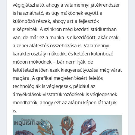
végigjátszható, ahogy a valamennyi játékrendszer
is használható, és úgy működnek együtt a
különböző részek, ahogy azt a fejlesztők
elképzelték. A szinkron még kezdeti stádiumban
van, de már ez a munka is elkezdődött, akár csak
a zenei aláfestés összehozása is. Valamennyi
karakterosztály működik, és kellően különböző
módon működnek – bár nem írják, de
feltételezhetően ezek kiegyensúlyozása még várat
magára. A grafikai megjelenítésért felelős
technológiák is véglegesek, például az
árnyékolások-visszatükröződések is véglegesnek
mondhatók, ahogy ezt az alábbi képen láthatjuk
is: