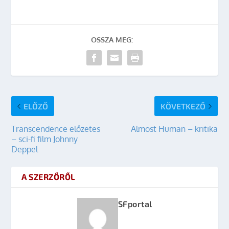
OSSZA MEG:
ELŐZŐ
KÖVETKEZŐ
Transcendence előzetes
Almost Human – kritika
– sci-fi film Johnny
Deppel
A SZERZŐRŐL
SFportal