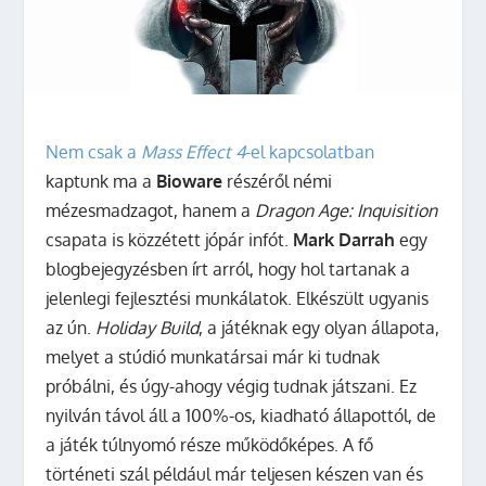
Nem csak a
Mass Effect 4
-el kapcsolatban
kaptunk ma a
Bioware
részéről némi
mézesmadzagot, hanem a
Dragon Age: Inquisition
csapata is közzétett jópár infót.
Mark Darrah
egy
blogbejegyzésben írt arról, hogy hol tartanak a
jelenlegi fejlesztési munkálatok.
Elkészült ugyanis
az ún.
Holiday Build
, a játéknak egy olyan állapota,
melyet a stúdió munkatársai már ki tudnak
próbálni, és úgy-ahogy végig tudnak játszani. Ez
nyilván távol áll a 100%-os, kiadható állapottól, de
a játék túlnyomó része működőképes. A fő
történeti szál például már teljesen készen van és