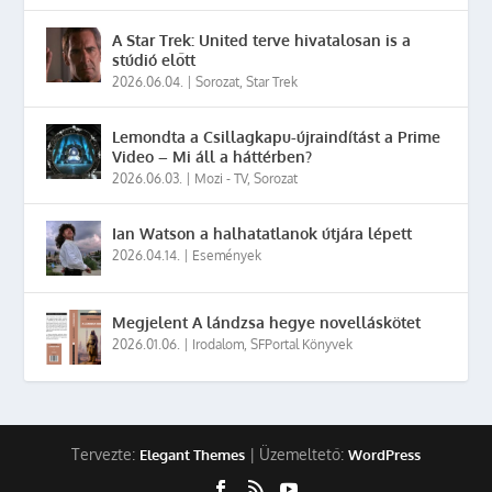
A Star Trek: United terve hivatalosan is a
stúdió előtt
2026.06.04.
|
Sorozat
,
Star Trek
Lemondta a Csillagkapu-újraindítást a Prime
Video – Mi áll a háttérben?
2026.06.03.
|
Mozi - TV
,
Sorozat
Ian Watson a halhatatlanok útjára lépett
2026.04.14.
|
Események
Megjelent A lándzsa hegye novelláskötet
2026.01.06.
|
Irodalom
,
SFPortal Könyvek
Tervezte:
| Üzemeltető:
Elegant Themes
WordPress