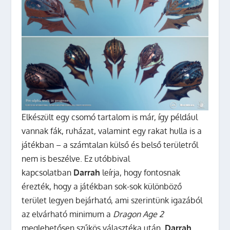
Elkészült egy csomó tartalom is már, így például
vannak fák, ruházat, valamint egy rakat hulla is a
játékban – a számtalan külső és belső területről
nem is beszélve. Ez utóbbival
kapcsolatban
Darrah
leírja, hogy fontosnak
érezték, hogy a játékban sok-sok különböző
terület legyen bejárható, ami szerintünk igazából
az elvárható minimum a
Dragon Age 2
meglehetősen szűkös választéka után.
Darrah