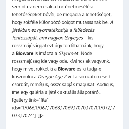
szerint ez nem csak a történetmesélési
lehetőségeket bővíti, de megadja a lehetőséget,
hogy sokféle különböző dolgot mutassanak be.
A
játékban ez nyomatékosítja a felfedezés
fontosságát, ami nagyon lényeges –
kis
rosszmájúsággal ezt úgy fordíthatnánk, hogy
a
Bioware
is imádta a
Skyrim
-et. Node
rosszmájúság ide vagy oda, kíváncsiak vagyunk,
hogy mivel rukkol ki a
Bioware
és ki tudja-e
köszörülni a
Dragon Age 2
-vel a sorozaton esett
csorbát, reméljük, összekapják magukat. Addig is,
íme egy galéria a játék aktuális állapotáról.
[gallery link="file"
ids="17066,17067,17068,17069,17070,17071,17072,17
073,17074"] ]]>