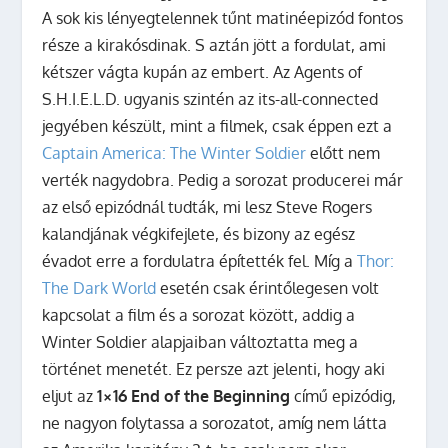
A sok kis lényegtelennek tűnt matinéepizód fontos
része a kirakósdinak. S aztán jött a fordulat, ami
kétszer vágta kupán az embert. Az Agents of
S.H.I.E.L.D. ugyanis szintén az its-all-connected
jegyében készült, mint a filmek, csak éppen ezt a
Captain America: The Winter Soldier
előtt nem
verték nagydobra. Pedig a sorozat producerei már
az első epizódnál tudták, mi lesz Steve Rogers
kalandjának végkifejlete, és bizony az egész
évadot erre a fordulatra építették fel. Míg a
Thor:
The Dark World
esetén csak érintőlegesen volt
kapcsolat a film és a sorozat között, addig a
Winter Soldier alapjaiban változtatta meg a
történet menetét. Ez persze azt jelenti, hogy aki
eljut az
1×16 End of the Beginning
című epizódig,
ne nagyon folytassa a sorozatot, amíg nem látta