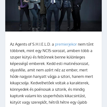
Az Agents of S.H.I.E.L.D. a
premierjekor
nem tűnt
többnek, mint egy NCIS-sorozat, amiben több a
szuper kütyü és feltűnnek benne különleges
képességű emberek. Kedd esti matinésorozat,
olyasféle, amit nem azért néz az ember, mert
hűde nagyon hanyatt vágja a sztori, hanem mert
kikapcsolja. Kedvelhetőek voltak a karakterek,
könnyedek és poénosak a sztorik, és mindig
kaptunk valami kis szuperhősös kikacsintást,
kütyüt vagy szereplőt, hétről hétre egy újabb