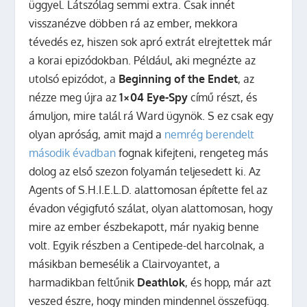
üggyel. Látszólag semmi extra. Csak innét
visszanézve döbben rá az ember, mekkora
tévedés ez, hiszen sok apró extrát elrejtettek már
a korai epizódokban. Például, aki megnézte az
utolsó epizódot, a
Beginning of the Endet
, az
nézze meg újra az
1×04 Eye-Spy
című részt, és
ámuljon, mire talál rá Ward ügynök. S ez csak egy
olyan apróság, amit majd a
nemrég berendelt
második évadban
fognak kifejteni, rengeteg más
dolog az első szezon folyamán teljesedett ki. Az
Agents of S.H.I.E.L.D. alattomosan építette fel az
évadon végigfutó szálat, olyan alattomosan, hogy
mire az ember észbekapott, már nyakig benne
volt. Egyik részben a Centipede-del harcolnak, a
másikban bemesélik a Clairvoyantet, a
harmadikban feltűnik
Deathlok
, és hopp, már azt
veszed észre, hogy minden mindennel összefügg.