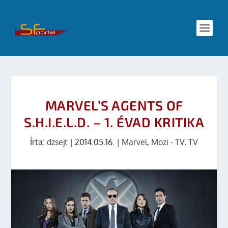
MARVEL’S AGENTS OF
S.H.I.E.L.D. – 1. ÉVAD KRITIKA
Írta:
dzsejt
|
2014.05.16.
|
Marvel
,
Mozi - TV
,
TV