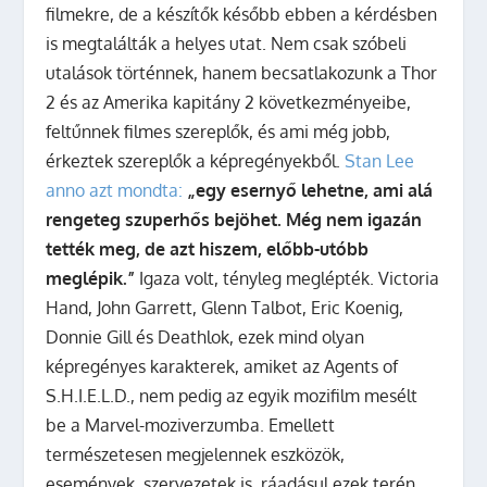
filmekre, de a készítők később ebben a kérdésben
is megtalálták a helyes utat. Nem csak szóbeli
utalások történnek, hanem becsatlakozunk a Thor
2 és az Amerika kapitány 2 következményeibe,
feltűnnek filmes szereplők, és ami még jobb,
érkeztek szereplők a képregényekből.
Stan Lee
anno azt mondta:
„egy esernyő lehetne, ami alá
rengeteg szuperhős bejöhet. Még nem igazán
tették meg, de azt hiszem, előbb-utóbb
meglépik.”
Igaza volt, tényleg meglépték. Victoria
Hand, John Garrett, Glenn Talbot, Eric Koenig,
Donnie Gill és Deathlok, ezek mind olyan
képregényes karakterek, amiket az Agents of
S.H.I.E.L.D., nem pedig az egyik mozifilm mesélt
be a Marvel-moziverzumba. Emellett
természetesen megjelennek eszközök,
események, szervezetek is, ráadásul ezek terén