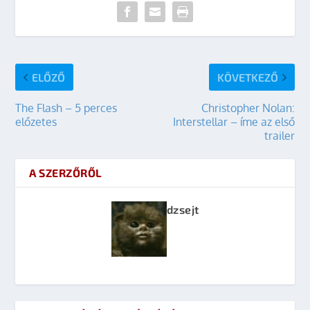
ELŐZŐ
KÖVETKEZŐ
The Flash – 5 perces
Christopher Nolan:
előzetes
Interstellar – íme az első
trailer
A SZERZŐRŐL
dzsejt