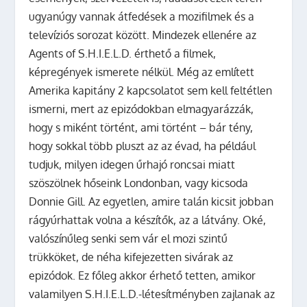
ugyanúgy vannak átfedések a mozifilmek és a
televíziós sorozat között. Mindezek ellenére az
Agents of S.H.I.E.L.D. érthető a filmek,
képregények ismerete nélkül. Még az említett
Amerika kapitány 2 kapcsolatot sem kell feltétlen
ismerni, mert az epizódokban elmagyarázzák,
hogy s miként történt, ami történt – bár tény,
hogy sokkal több pluszt az az évad, ha például
tudjuk, milyen idegen űrhajó roncsai miatt
szöszölnek hőseink Londonban, vagy kicsoda
Donnie Gill. Az egyetlen, amire talán kicsit jobban
rágyúrhattak volna a készítők, az a látvány. Oké,
valószínűleg senki sem vár el mozi szintű
trükköket, de néha kifejezetten sivárak az
epizódok. Ez főleg akkor érhető tetten, amikor
valamilyen S.H.I.E.L.D.-létesítményben zajlanak az