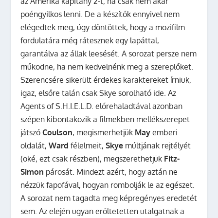
az Amerika kapitány 2-t, ha csak nem akar
poéngyilkos lenni. De a készítők ennyivel nem
elégedtek meg, úgy döntöttek, hogy a mozifilm
fordulatára még rátesznek egy lapáttal,
garantálva az állak leesését. A sorozat persze nem
működne, ha nem kedvelnénk meg a szereplőket.
Szerencsére sikerült érdekes karaktereket írniuk,
igaz, elsőre talán csak Skye sorolható ide. Az
Agents of S.H.I.E.L.D. előrehaladtával azonban
szépen kibontakozik a filmekben mellékszerepet
játszó
Coulson
, megismerhetjük
May
emberi
oldalát,
Ward
félelmeit,
Skye
múltjának rejtélyét
(oké, ezt csak részben), megszerethetjük
Fitz-
Simon
párosát. Mindezt azért, hogy aztán ne
nézzük fapofával, hogyan rombolják le az egészet.
A sorozat nem tagadta meg képregényes eredetét
sem. Az elején ugyan erőltetetten utalgatnak a