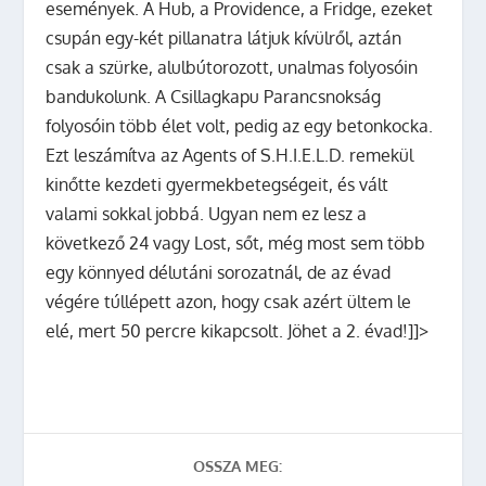
események. A Hub, a Providence, a Fridge, ezeket
csupán egy-két pillanatra látjuk kívülről, aztán
csak a szürke, alulbútorozott, unalmas folyosóin
bandukolunk. A Csillagkapu Parancsnokság
folyosóin több élet volt, pedig az egy betonkocka.
Ezt leszámítva az Agents of S.H.I.E.L.D. remekül
kinőtte kezdeti gyermekbetegségeit, és vált
valami sokkal jobbá. Ugyan nem ez lesz a
következő 24 vagy Lost, sőt, még most sem több
egy könnyed délutáni sorozatnál, de az évad
végére túllépett azon, hogy csak azért ültem le
elé, mert 50 percre kikapcsolt. Jöhet a 2. évad!]]>
OSSZA MEG: