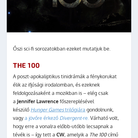
Őszi sci-fi sorozatokban ezeket mutatjuk be.
THE 100
A poszt-apokaliptikus tinidrámák a fénykorukat
élik az ifjúsági irodalomban, és ezeknek
feldolgozásaként a mozikban is – elég csak
a
Jennifer Lawrence
főszereplésével
készülő
Hunger Games
trilógiára
gondolnunk,
vagy
a jövőre érkező
Divergent
-re.
Várható volt,
hogy erre a vonalra előbb-utóbb lecsapnak a
tévék is – így tett a
CW
, amelyik a
The 100
című