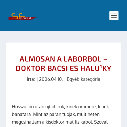
ALMOSAN A LABORBOL –
DOKTOR BACSI ES HALU¹KY
Írta:
|
2006.04.10.
|
Egyéb kategória
Hosszu ido utan ujbol irok, kinek oromere, kinek
banatara. Mint az paran tudjak, mult heten
megcsinaltam a kisdoktorimat fizikabol. Szoval