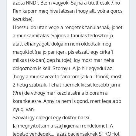
azota RNDr. Blem vagyok. Sajna a titult csak 7.ho
11en kapom meg hivatalosan (hogy allt volna gorcs
kezukbe).
Hosszu ido utan vege a rengetek tanulasnak, johet
a munkaimitalas. Sajnos a tanulas fedosztorija
alatt elhanyagolt dolgaim nem oldodtak meg
maguktol (na jo par igen, pls elszalt egy cirka 1
milkas (sk-ban) gep hutoje), igy most mar neha
dolgoznom is kell. Szornyu. A jo hir egyedul az
,hogy a munkavezeto tanarom (a.k.a.: fonok) most
2 hetig szabizik. Tehat raernek kicsit kesobb jarni
(9re) de vlhogy mar kezd atalni a biooram a
korankelesre. Annyira nem is gond, mert legalabb
nyugi van.
Szoval igy eldegel egy doktor bacsi.
Ja megnyitottam a szajhigieniai rendelomet. A
legelso vendegek…. azaz pacienseknek STROHot