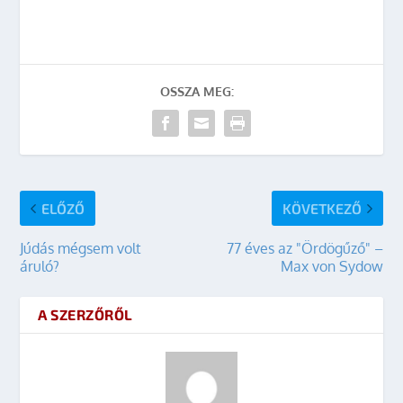
OSSZA MEG:
ELŐZŐ
KÖVETKEZŐ
Júdás mégsem volt
77 éves az "Ördögűző" –
áruló?
Max von Sydow
A SZERZŐRŐL