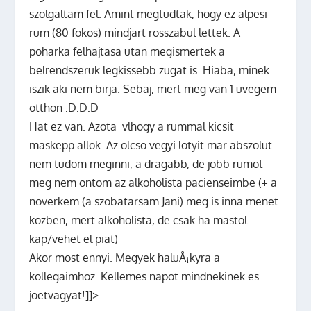
szolgaltam fel. Amint megtudtak, hogy ez alpesi
rum (80 fokos) mindjart rosszabul lettek. A
poharka felhajtasa utan megismertek a
belrendszeruk legkissebb zugat is. Hiaba, minek
iszik aki nem birja. Sebaj, mert meg van 1 uvegem
otthon :D:D:D
Hat ez van. Azota vlhogy a rummal kicsit
maskepp allok. Az olcso vegyi lotyit mar abszolut
nem tudom meginni, a dragabb, de jobb rumot
meg nem ontom az alkoholista pacienseimbe (+ a
noverkem (a szobatarsam Jani) meg is inna menet
kozben, mert alkoholista, de csak ha mastol
kap/vehet el piat)
Akor most ennyi. Megyek haluÅ¡kyra a
kollegaimhoz. Kellemes napot mindnekinek es
joetvagyat!]]>