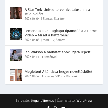
A Star Trek: United terve hivatalosan is a
stúdió előtt
2026.06.04.
|
Sorozat
,
Star Trek
Lemondta a Csillagkapu-újraindítást a Prime
Video – Mi áll a háttérben?
2026.06.03.
|
Mozi - TV
,
Sorozat
Ian Watson a halhatatlanok útjára lépett
2026.04.14.
|
Események
Megjelent A lándzsa hegye novelláskötet
2026.01.06.
|
Irodalom
,
SFPortal Könyvek
Tervezte:
| Üzemeltető:
Elegant Themes
WordPress