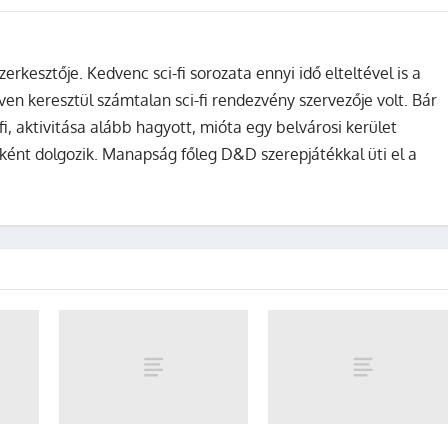
zerkesztője. Kedvenc sci-fi sorozata ennyi idő elteltével is a
ven keresztül számtalan sci-fi rendezvény szervezője volt. Bár
fi, aktivitása alább hagyott, mióta egy belvárosi kerület
ként dolgozik. Manapság főleg D&D szerepjátékkal üti el a