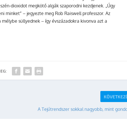
szén-dioxidot megkötő algák szaporodni kezdjenek. „Úgy
i minket” – jegyezte meg Rob Raiswell professzor. Az
a mélybe süllyednek – így évszázadokra kivonva azt a
EG:
KÖVETKEZ
A Tejútrendszer sokkal nagyobb, mint gond