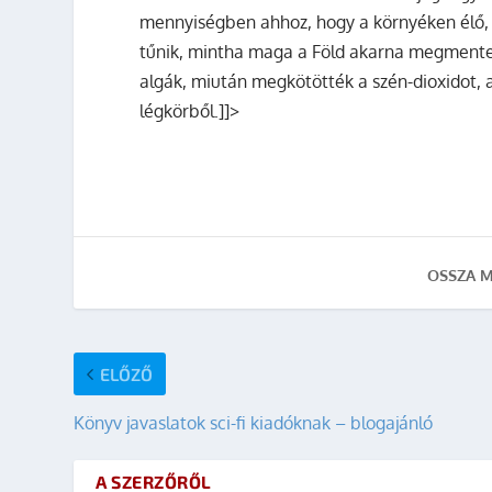
mennyiségben ahhoz, hogy a környéken élő, 
tűnik, mintha maga a Föld akarna megmenten
algák, miután megkötötték a szén-dioxidot, 
légkörből.]]>
OSSZA M
ELŐZŐ
Könyv javaslatok sci-fi kiadóknak – blogajánló
A SZERZŐRŐL