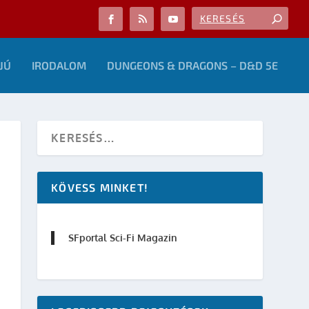
JÚ
IRODALOM
DUNGEONS & DRAGONS – D&D 5E
KÖVESS MINKET!
SFportal Sci-Fi Magazin