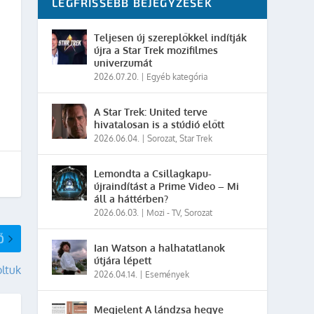
LEGFRISSEBB BEJEGYZÉSEK
Teljesen új szereplőkkel indítják
újra a Star Trek mozifilmes
univerzumát
2026.07.20.
|
Egyéb kategória
A Star Trek: United terve
hivatalosan is a stúdió előtt
2026.06.04.
|
Sorozat
,
Star Trek
Lemondta a Csillagkapu-
újraindítást a Prime Video – Mi
áll a háttérben?
2026.06.03.
|
Mozi - TV
,
Sorozat
Ő
Ian Watson a halhatatlanok
útjára lépett
oltuk
2026.04.14.
|
Események
Megjelent A lándzsa hegye