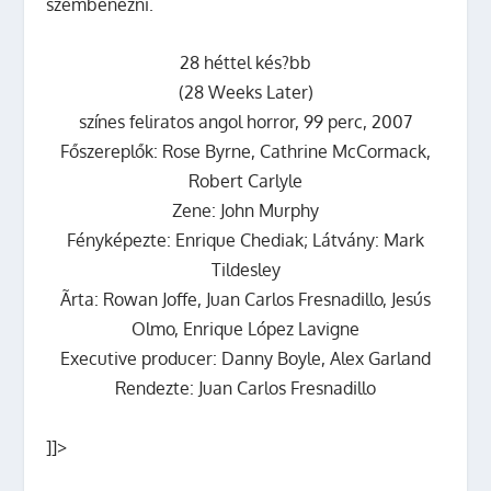
szembenézni.
28 héttel kés?bb
(28 Weeks Later)
színes feliratos angol horror, 99 perc, 2007
Főszereplők: Rose Byrne, Cathrine McCormack,
Robert Carlyle
Zene: John Murphy
Fényképezte: Enrique Chediak; Látvány: Mark
Tildesley
Ãrta: Rowan Joffe, Juan Carlos Fresnadillo, Jesús
Olmo, Enrique López Lavigne
Executive producer: Danny Boyle, Alex Garland
Rendezte: Juan Carlos Fresnadillo
]]>