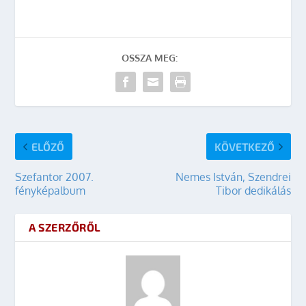
OSSZA MEG:
ELŐZŐ
KÖVETKEZŐ
Szefantor 2007.
Nemes István, Szendrei
fényképalbum
Tibor dedikálás
A SZERZŐRŐL