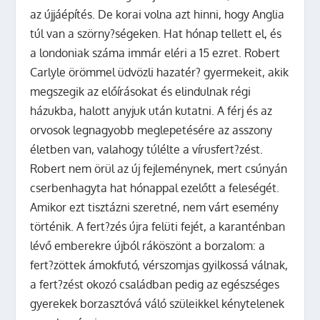
az újjáépítés. De korai volna azt hinni, hogy Anglia
túl van a szörny?ségeken. Hat hónap tellett el, és
a londoniak száma immár eléri a 15 ezret. Robert
Carlyle örömmel üdvözli hazatér? gyermekeit, akik
megszegik az előírásokat és elindulnak régi
házukba, halott anyjuk után kutatni. A férj és az
orvosok legnagyobb meglepetésére az asszony
életben van, valahogy túlélte a vírusfert?zést.
Robert nem örül az új fejleménynek, mert csúnyán
cserbenhagyta hat hónappal ezelőtt a feleségét.
Amikor ezt tisztázni szeretné, nem várt esemény
történik. A fert?zés újra felüti fejét, a karanténban
lévő emberekre újból ráköszönt a borzalom: a
fert?zöttek ámokfutó, vérszomjas gyilkossá válnak,
a fert?zést okozó családban pedig az egészséges
gyerekek borzasztóvá váló szüleikkel kénytelenek