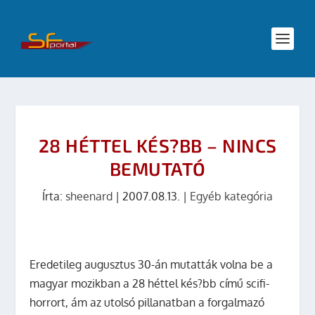
28 HÉTTEL KÉS?BB – NINCS
BEMUTATÓ
Írta:
sheenard
|
2007.08.13.
|
Egyéb kategória
Eredetileg augusztus 30-án mutatták volna be a
magyar mozikban a
28 héttel kés?bb
című scifi-
horrort, ám az utolsó pillanatban a forgalmazó