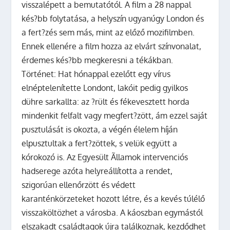
visszalépett a bemutatótól. A film a
28 nappal
kés?bb
folytatása, a helyszín ugyanúgy London és
a fert?zés sem más, mint az előző mozifilmben.
Ennek ellenére a film hozza az elvárt színvonalat,
érdemes kés?bb megkeresni a tékákban.
Történet: Hat hónappal ezelőtt egy vírus
elnéptelenítette Londont, lakóit pedig gyilkos
dühre sarkallta: az ?rült és fékevesztett horda
mindenkit felfalt vagy megfert?zött, ám ezzel saját
pusztulását is okozta, a végén élelem híján
elpusztultak a fert?zöttek, s velük együtt a
kórokozó is. Az Egyesült Ãllamok intervenciós
hadserege azóta helyreállította a rendet,
szigorúan ellenőrzött és védett
karanténkörzeteket hozott létre, és a kevés túlélő
visszaköltözhet a városba. A káoszban egymástól
elszakadt családtagok újra találkoznak, kezdődhet