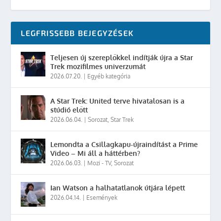
LEGFRISSEBB BEJEGYZÉSEK
Teljesen új szereplőkkel indítják újra a Star
Trek mozifilmes univerzumát
2026.07.20.
|
Egyéb kategória
A Star Trek: United terve hivatalosan is a
stúdió előtt
2026.06.04.
|
Sorozat
,
Star Trek
Lemondta a Csillagkapu-újraindítást a Prime
Video – Mi áll a háttérben?
2026.06.03.
|
Mozi - TV
,
Sorozat
Ian Watson a halhatatlanok útjára lépett
2026.04.14.
|
Események