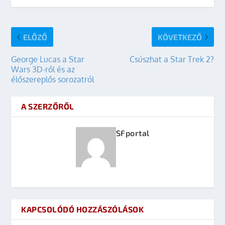
ELŐZŐ
KÖVETKEZŐ
George Lucas a Star
Csúszhat a Star Trek 2?
Wars 3D-ről és az
élőszereplős sorozatról
A SZERZŐRŐL
SFportal
KAPCSOLÓDÓ HOZZÁSZÓLÁSOK