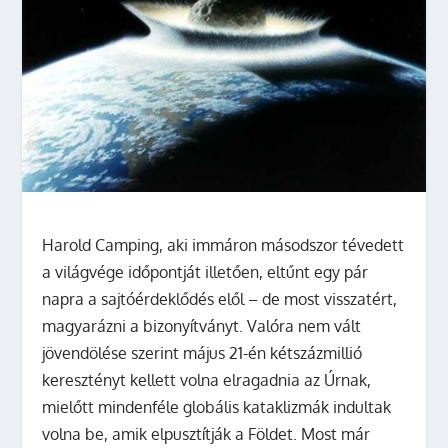
Harold Camping, aki immáron másodszor tévedett
a világvége időpontját illetően, eltűnt egy pár
napra a sajtóérdeklődés elől – de most visszatért,
magyarázni a bizonyítványt.
Valóra nem vált
jövendölése szerint május 21-én kétszázmillió
keresztényt kellett volna elragadnia az Úrnak,
mielőtt mindenféle globális kataklizmák indultak
volna be, amik elpusztítják a Földet. Most már