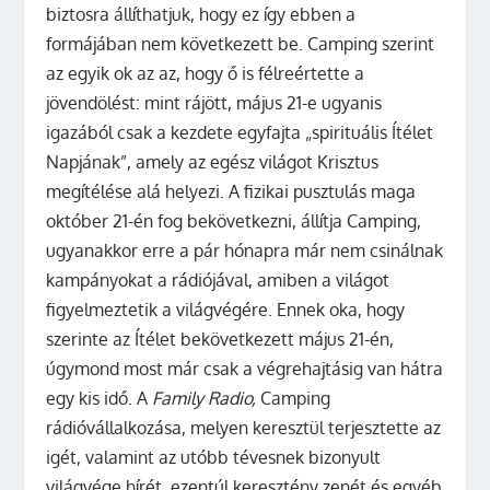
biztosra állíthatjuk, hogy ez így ebben a
formájában nem következett be. Camping szerint
az egyik ok az az, hogy ő is félreértette a
jövendölést: mint rájött, május 21-e ugyanis
igazából csak a kezdete egyfajta „spirituális Ítélet
Napjának”, amely az egész világot Krisztus
megítélése alá helyezi.
A fizikai pusztulás maga
október 21-én fog bekövetkezni, állítja Camping,
ugyanakkor erre a pár hónapra már nem csinálnak
kampányokat a rádiójával, amiben a világot
figyelmeztetik a világvégére. Ennek oka, hogy
szerinte az Ítélet bekövetkezett május 21-én,
úgymond most már csak a végrehajtásig van hátra
egy kis idő. A
Family Radio,
Camping
rádióvállalkozása, melyen keresztül terjesztette az
igét, valamint az utóbb tévesnek bizonyult
világvége hírét, ezentúl keresztény zenét és egyéb