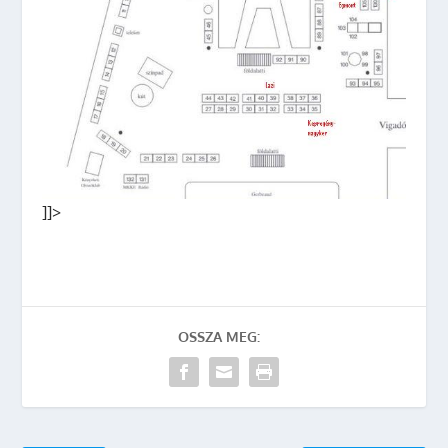
]]>
OSSZA MEG: