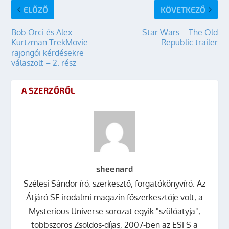
ELŐZŐ
KÖVETKEZŐ
Bob Orci és Alex
Star Wars – The Old
Kurtzman TrekMovie
Republic trailer
rajongói kérdésekre
válaszolt – 2. rész
A SZERZŐRŐL
sheenard
Szélesi Sándor író, szerkesztő, forgatókönyvíró. Az
Átjáró SF irodalmi magazin főszerkesztője volt, a
Mysterious Universe sorozat egyik "szülőatyja",
többszörös Zsoldos-díjas, 2007-ben az ESFS a