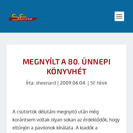
MEGNYÍLT A 80. ÜNNEPI
KÖNYVHÉT
Írta:
sheenard
|
2009.06.04.
|
SF hírek
A csütörtök délutáni megnyitó után még
korántsem voltak olyan sokan az érdeklődők, hogy
eltűnjön a pavilonok kínálata. A kiadók a