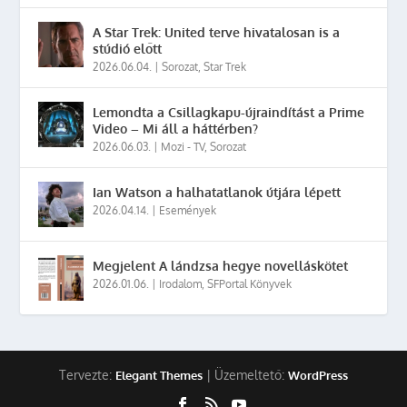
A Star Trek: United terve hivatalosan is a
stúdió előtt
2026.06.04.
|
Sorozat
,
Star Trek
Lemondta a Csillagkapu-újraindítást a Prime
Video – Mi áll a háttérben?
2026.06.03.
|
Mozi - TV
,
Sorozat
Ian Watson a halhatatlanok útjára lépett
2026.04.14.
|
Események
Megjelent A lándzsa hegye novelláskötet
2026.01.06.
|
Irodalom
,
SFPortal Könyvek
Tervezte:
| Üzemeltető:
Elegant Themes
WordPress