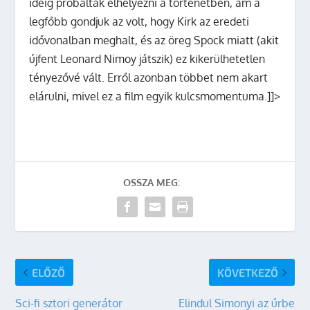
ideig próbálták elhelyezni a történetben, ám a
legfőbb gondjuk az volt, hogy Kirk az eredeti
idővonalban meghalt, és az öreg Spock miatt (akit
újfent Leonard Nimoy játszik) ez kikerülhetetlen
tényezővé vált. Erről azonban többet nem akart
elárulni, mivel ez a film egyik kulcsmomentuma.]]>
OSSZA MEG:
ELŐZŐ
KÖVETKEZŐ
Sci-fi sztori generátor
Elindul Simonyi az űrbe