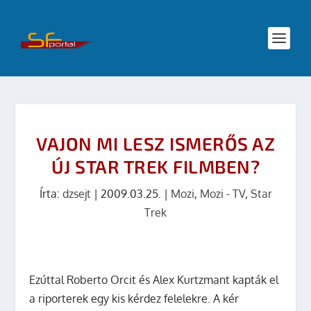
VAJON MI LESZ ISMERŐS AZ
ÚJ STAR TREK FILMBEN?
Írta:
dzsejt
|
2009.03.25.
|
Mozi
,
Mozi - TV
,
Star
Trek
Ezúttal Roberto Orcit és Alex Kurtzmant kapták el
a riporterek egy kis kérdez felelekre. A kér