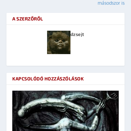
másodszor is
A SZERZŐRŐL
dzsejt
KAPCSOLÓDÓ HOZZÁSZÓLÁSOK