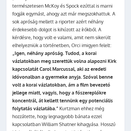
természetesen McKoy és Spock ezúttal is marni
fogják egymást, ahogy azt már megszokhattuk. A
sok apróság mellett a riporter azért néhány
érdekesebb dolgot is kihúzott az írókból. A
kérdésre, hogy volt-e valami, amit nem sikerült
elhelyezniük a történetben, Orci imigyen felelt:
„Igen, néhány apróság. Tudod, a korai
vázlatokban meg szerettük volna alapozni Kirk
kapcsolatát Carol Marcussal, aki az eredeti
idővonalban a gyermeke anyja. Szóval benne
volt a korai vázlatokban, ám a film bevezető
jellege miatt, vagyis, hogy a főszereplőkre
koncentrál, át kellett tennünk egy potenciális
folytatás vázlatába.”
Kurtzman ehhez még
hozzátette, hogy legnagyobb bánata ezzel
kapcsolatban William Shatner kihagyása. Hosszú