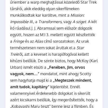
úriember a warp meghajtással közeledő Star Trek
társírói, akik eleddig olyan sikerfilmeken
munkálkodtak kar karöltve, mint a
Mission:
Impossible III.
, a
Transformers
, vagy
A sziget
. A két
író ráadásul J. J. Abramssal sem először dolgozik
együtt, hiszen az M:I 3. mellett együtt készítették
a
Fringe
és az
Alias
című sorozatokon.
Az urak
természetesen nem sokat árultak el a
Star
Trek
ről, azt a keveset is harapófogóval kellett
kihúzni belőlük. De szinte biztos, hogy McKoy (Karl
Urban) ismét elsüti a
„Fenében, Jim, orvos
vagyok, nem…”
mondatot, mint ahogy Scotty
sem hagyhatja majd ki a
„Megteszek mindent,
amit tudok, kapitány”
kijelentést. Ennél
valamennyivel érdekesebb dolgokat is sikerült
azért kicsikarni belőlük, így megerősítették, hogy a
„Kobayashi Maru teszt” benne lesz a filmben. És