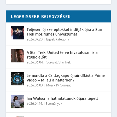
LEGFRISSEBB BEJEGYZÉSEK
Teljesen új szereplőkkel indítják újra a Star
Trek mozifilmes univerzumát
2026.07.20.
|
Egyéb kategória
A Star Trek: United terve hivatalosan is a
stúdió előtt
2026.06.04.
|
Sorozat
,
Star Trek
Lemondta a Csillagkapu-újraindítást a Prime
Video – Mi áll a háttérben?
2026.06.03.
|
Mozi - TV
,
Sorozat
Ian Watson a halhatatlanok útjára lépett
2026.04.14.
|
Események