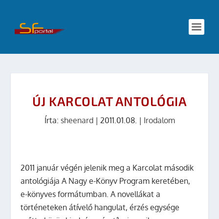
ÚJ KARCOLAT ANTOLÓGIA
Írta:
sheenard
|
2011.01.08.
|
Irodalom
2011 január végén jelenik meg a Karcolat második
antológiája A Nagy e-Könyv Program keretében,
e-könyves formátumban. A novellákat a
történeteken átívelő hangulat, érzés egysége