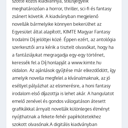
szőtte közös kiadvánnyá, stílusjegyeik
meghatározóan a horror, thriller, sci-fi és fantasy
zsánert követik. A kiadványban megjelenő
novellák bármelyike könnyen bekerülhet az
Egyesület által alapított, KIMTE Magyar Fantasy
Irodalmi Díj jelöltjei közé. Éppen ezért, az antológia
szerkesztői arra kérik a tisztelt olvasókat, hogy ha
a fantáziájukat megragadja egy-egy történet,
keressék fel a Díj honlapját a www.kimte.hu
oldalon. Az ajánlások gyűjtése már elkezdődött, így
amelyik novella megfelel a kívánalmaknak, az jó
eséllyel pályázhat az elismerésre, a honi fantasy
irodalom első díjazottja is lehet akár. A hangulatot
emelő zenével és gondos válogatáson átesett
grafikákkal árnyalt novellák különleges élményt
nyújthatnak a fekete-fehér papírkötetekhez
szokott olvasónak.A digitális kiadványban