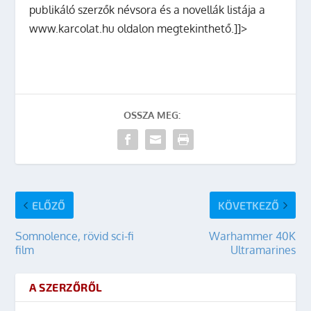
publikáló szerzők névsora és a novellák listája a
www.karcolat.hu oldalon megtekinthető.]]>
OSSZA MEG:
ELŐZŐ
KÖVETKEZŐ
Somnolence, rövid sci-fi
Warhammer 40K
film
Ultramarines
A SZERZŐRŐL