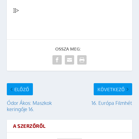
]]>
OSSZA MEG:
ELŐZŐ
KÖVETKEZŐ
Ódor Ákos: Maszkok
16. Európa Filmhét
keringője 16.
A SZERZŐRŐL