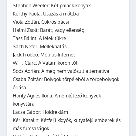
Stephen Weeler: Két palack konyak
Kürthy Paula: Utazás a múltba
Viola Zoltán: Cukros bácsi
Halmi Zsolt: Barát, vagy ellenség
Tass Bálint: A lélek tükre
Sach Nefer: Mellékhatás
Jack Frodoo: Möbius Internet
W. T. Clarc: A Valamikoron túl
Soós Adrián: A meg nem valósult alternatíva
Csaba Zoltán: Bolygók törpéjéből a törpebolygók
óriása
Honfy Ãgnes Ilona: A nemlétező könyvek
könyvtára
Lacza Gábor: Holdreklám
Kéri Katalin: Kétfejű kígyók, kutyafejű emberek és
más furcsaságok