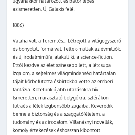
ugyanakkor határozott és bátor lépés
azismeretlen, Új Galaxis felé.
1886}
Valaha volt a Teremtés… Létrejött a világegyszerű
és bonyolult formáival. Teltek-múltak az évmilliók,
és új irodalmiműfaj alakult ki: a science-fiction.
Ettől kezdve az élet színesebb lett, a létcsupa
izgalom, a sejtelmes világmindenség határtalan
tájait körbefutotta ésbirtokba vette az emberi
fantázia. Kötetünk újabb utazásokra hív.
Ismeretlen, marasztaló bolygókra, szférákon
túlraés a lélek legbensőbb zugaiba. Keveredik
benne a biztonság és a szaggatófélelem, a
tudomány és az irodalom. Villanásnyi novellák,
komoly értekezések éshosszan kibontott