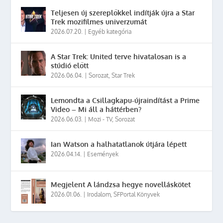
Teljesen új szereplőkkel indítják újra a Star
Trek mozifilmes univerzumát
2026.07.20.
|
Egyéb kategória
A Star Trek: United terve hivatalosan is a
stúdió előtt
2026.06.04.
|
Sorozat
,
Star Trek
Lemondta a Csillagkapu-újraindítást a Prime
Video – Mi áll a háttérben?
2026.06.03.
|
Mozi - TV
,
Sorozat
Ian Watson a halhatatlanok útjára lépett
2026.04.14.
|
Események
Megjelent A lándzsa hegye novelláskötet
2026.01.06.
|
Irodalom
,
SFPortal Könyvek