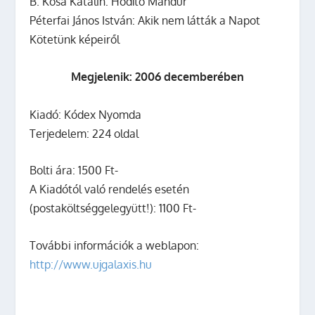
B. Kósa Katalin: Hódító Mandúr
Péterfai János István: Akik nem látták a Napot
Kötetünk képeiről
Megjelenik: 2006 decemberében
Kiadó: Kódex Nyomda
Terjedelem: 224 oldal
Bolti ára: 1500 Ft-
A Kiadótól való rendelés esetén
(postaköltséggelegyütt!): 1100 Ft-
További információk a weblapon:
http://www.ujgalaxis.hu