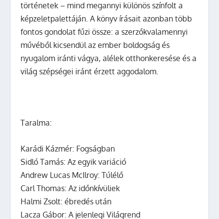
történetek – mind megannyi különös színfolt a
képzeletpalettáján. A könyv írásait azonban több
fontos gondolat fűzi össze: a szerzőkvalamennyi
művéből kicsendül az ember boldogság és
nyugalom iránti vágya, alélek otthonkeresése és a
világ szépségei iránt érzett aggodalom.
Taralma:
Karádi Kázmér: Fogságban
Sidló Tamás: Az egyik variáció
Andrew Lucas McIlroy: Túlélő
Carl Thomas: Az időnkívüliek
Halmi Zsolt: ébredés után
Lacza Gábor: A jelenlegi Világrend