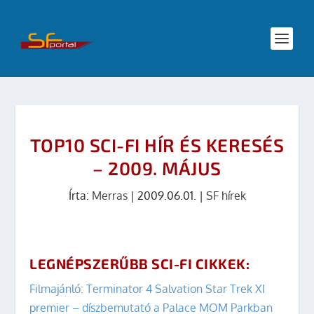
TOP10 SCI-FI HÍR ÉS KERESÉS
– 2009. MÁJUS
Írta:
Merras
|
2009.06.01.
|
SF hírek
LEGNÉPSZERŰBB SCI-FI CIKKEK:
Filmajánló: Terminator 4 Salvation
Star Trek XI
premier – díszbemutató a Palace MOM Parkban