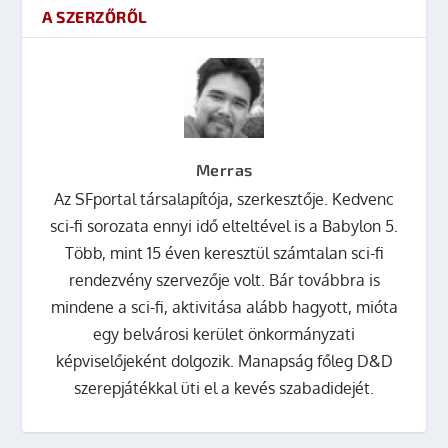
A SZERZŐRŐL
Merras
Az SFportal társalapítója, szerkesztője. Kedvenc
sci-fi sorozata ennyi idő elteltével is a Babylon 5.
Több, mint 15 éven keresztül számtalan sci-fi
rendezvény szervezője volt. Bár továbbra is
mindene a sci-fi, aktivitása alább hagyott, mióta
egy belvárosi kerület önkormányzati
képviselőjeként dolgozik. Manapság főleg D&D
szerepjátékkal üti el a kevés szabadidejét.