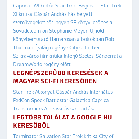
Caprica DVD infók
Star Trek: Begins! – Star Trek
XI kritika
Gáspár András írás helyett
szemüvegeket tör
Ingyen SF könyv letöltés a
Suvudu.com-on
Stephanie Meyer: Újhold –
könyvbemutató
Hamarosan a boltokban Rob
Thurman Éjvilág regénye
City of Ember –
Szikraváros filmkritika
Interjú Szélesi Sándorral a
DreamWorld regény előtt
LEGNÉPSZERŰBB KERESÉSEK A
MAGYAR SCI-FI KERESŐBEN
Star Trek
Alkonyat
Gáspár András
Internátus
FedCon
Spock
Battlestar Galactica
Caprica
Transformers
A beavatás szertartása
LEGTÖBB TALÁLAT A GOOGLE.HU
KERESŐBŐL
Terminator Salvation
Star Trek kritika
City of