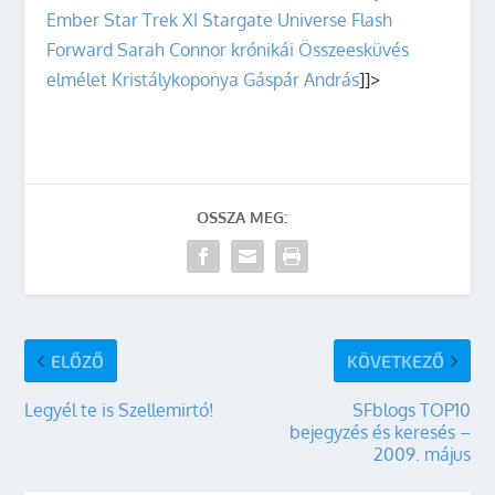
Ember
Star Trek XI
Stargate Universe
Flash
Forward
Sarah Connor krónikái
Összeesküvés
elmélet
Kristálykoponya
Gáspár András
]]>
OSSZA MEG:
ELŐZŐ
KÖVETKEZŐ
Legyél te is Szellemirtó!
SFblogs TOP10
bejegyzés és keresés –
2009. május