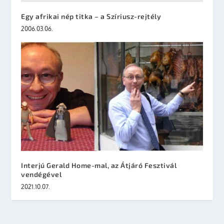
Egy afrikai nép titka – a Szíriusz-rejtély
2006.03.06.
Interjú Gerald Home-mal, az Átjáró Fesztivál
vendégével
2021.10.07.