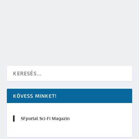
STAR WARS EPISODE VII – A CÍM: THE FORCE
AWEKENS
készítette:
Merras
|
nov 6, 2014
|
Sci-Fi Filmek
,
Star Wars
|
0
OLVASS TOVÁBB
KÖVESS MINKET!
SFportal Sci-Fi Magazin