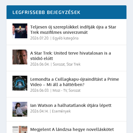
LEGFRISSEBB BEJEGYZÉSEK
Teljesen új szereplőkkel indítják újra a Star
Trek mozifilmes univerzumát
2026.07.20.
|
Egyéb kategória
A Star Trek: United terve hivatalosan is a
stúdió előtt
2026.06.04.
|
Sorozat
,
Star Trek
Lemondta a Csillagkapu-újraindítást a Prime
Video – Mi áll a háttérben?
2026.06.03.
|
Mozi - TV
,
Sorozat
Ian Watson a halhatatlanok útjára lépett
2026.04.14.
|
Események
Megjelent A lándzsa hegye novelláskötet