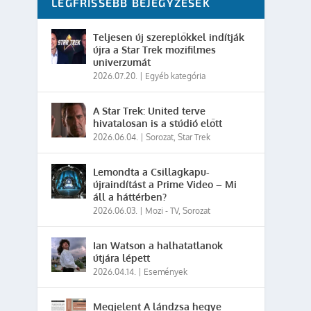
LEGFRISSEBB BEJEGYZÉSEK
Teljesen új szereplőkkel indítják
újra a Star Trek mozifilmes
univerzumát
2026.07.20.
|
Egyéb kategória
A Star Trek: United terve
hivatalosan is a stúdió előtt
2026.06.04.
|
Sorozat
,
Star Trek
Lemondta a Csillagkapu-
újraindítást a Prime Video – Mi
áll a háttérben?
2026.06.03.
|
Mozi - TV
,
Sorozat
Ian Watson a halhatatlanok
útjára lépett
2026.04.14.
|
Események
Megjelent A lándzsa hegye