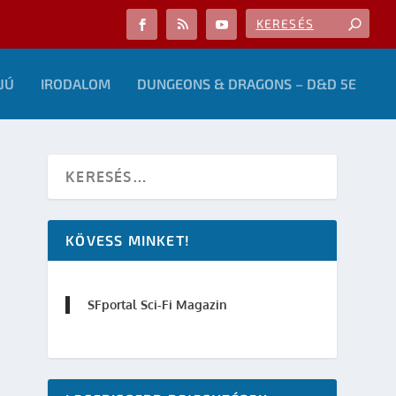
JÚ
IRODALOM
DUNGEONS & DRAGONS – D&D 5E
KÖVESS MINKET!
SFportal Sci-Fi Magazin