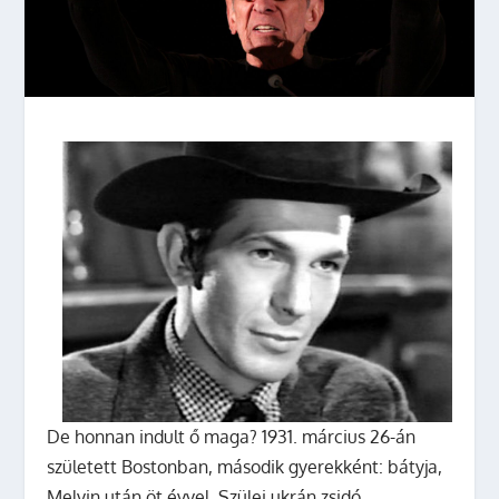
De honnan indult ő maga? 1931. március 26-án
született Bostonban, második gyerekként: bátyja,
Melvin után öt évvel. Szülei ukrán zsidó