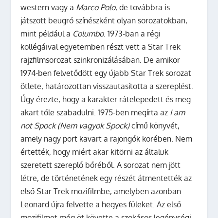
western vagy a
Marco Polo
, de továbbra is
játszott beugró színészként olyan sorozatokban,
mint például a
Columbo
. 1973-ban a régi
kollégáival egyetemben részt vett a Star Trek
rajzfilmsorozat szinkronizálásában. De amikor
1974-ben felvetődött egy újabb Star Trek sorozat
ötlete, határozottan visszautasította a szereplést.
Úgy érezte, hogy a karakter rátelepedett és meg
akart tőle szabadulni. 1975-ben megírta az
I am
not Spock (Nem vagyok Spock)
című könyvét,
amely nagy port kavart a rajongók körében. Nem
értették, hogy miért akar kitörni az általuk
szeretett szereplő bőréből. A sorozat nem jött
létre, de történetének egy részét átmentették az
első Star Trek mozifilmbe, amelyben azonban
Leonard újra felvette a hegyes füleket. Az első
mozifilmet még öt követte a szokásos legénységi