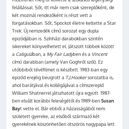
felállással. Sőt, itt már nem csak szereplőként, de
két mozinál rendezőként is részt vett a
forgatásokban. Sőt, Spockot életre keltette a Star
Trek: Új nemzedék című sorozat egy dupla
epizódjában is. Színházi darabokban szintén
sikereket könyvelhetett el. Játszott többek között
a
Caligulá
ban, a
My Fair Lady
ben és a
Vincent
című darabban (amely Van Goghról szól). Ez
utóbbiból tévéfilmet is készített. 1983-ban egy
epizód erejéig beugrott a
T.J.Hooker
sorozatba is,
ahol barátjával és kollégájával a címszereplő
William Shatnerrel játszhatott újra együtt. 1987-
ben elvált korábbi feleségétől és 1989-ben
Susan
Bay
t vette el. Bár ebből a házasságából nem
született gyereke, az elsőből származó két
gyerekének köszönhetően ötszörös nagypapa lett.