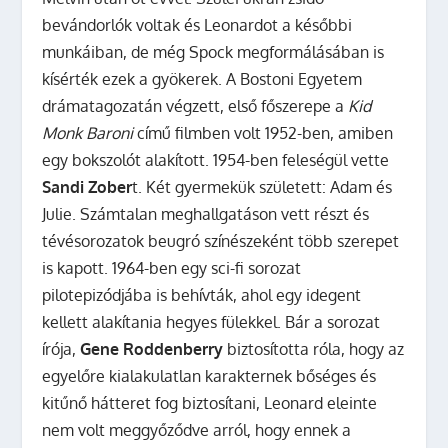
bevándorlók voltak és Leonardot a későbbi
munkáiban, de még Spock megformálásában is
kísérték ezek a gyökerek. A Bostoni Egyetem
drámatagozatán végzett, első főszerepe a
Kid
Monk Baroni
című filmben volt 1952-ben, amiben
egy bokszolót alakított. 1954-ben feleségül vette
Sandi Zober
t. Két gyermekük született: Adam és
Julie. Számtalan meghallgatáson vett részt és
tévésorozatok beugró színészeként több szerepet
is kapott. 1964-ben egy sci-fi sorozat
pilotepizódjába is behívták, ahol egy idegent
kellett alakítania hegyes fülekkel. Bár a sorozat
írója,
Gene Roddenberry
biztosította róla, hogy az
egyelőre kialakulatlan karakternek bőséges és
kitűnő hátteret fog biztosítani, Leonard eleinte
nem volt meggyőződve arról, hogy ennek a