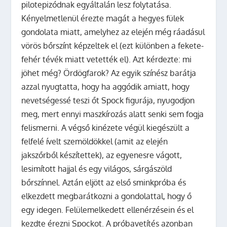
pilotepizódnak egyáltalán lesz folytatása.
Kényelmetlenül érezte magát a hegyes fülek
gondolata miatt, amelyhez az elején még ráadásul
vörös bőrszínt képzeltek el (ezt különben a fekete-
fehér tévék miatt vetették el). Azt kérdezte: mi
jöhet még? Ördögfarok? Az egyik színész barátja
azzal nyugtatta, hogy ha aggódik amiatt, hogy
nevetségessé teszi őt Spock figurája, nyugodjon
meg, mert ennyi maszkírozás alatt senki sem fogja
felismerni. A végső kinézete végül kiegészült a
felfelé ívelt szemöldökkel (amit az elején
jakszőrből készítettek), az egyenesre vágott,
lesimított hajjal és egy világos, sárgászöld
bőrszínnel. Aztán eljött az első sminkpróba és
elkezdett megbarátkozni a gondolattal, hogy ő
egy idegen. Felülemelkedett ellenérzésein és el
kezdte érezni Spockot. A próbavetítés azonban