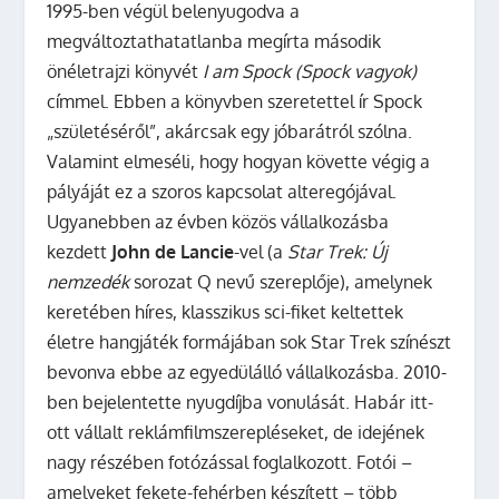
1995-ben végül belenyugodva a
megváltoztathatatlanba megírta második
önéletrajzi könyvét
I am Spock (Spock vagyok)
címmel. Ebben a könyvben szeretettel ír Spock
„születéséről”, akárcsak egy jóbarátról szólna.
Valamint elmeséli, hogy hogyan követte végig a
pályáját ez a szoros kapcsolat alteregójával.
Ugyanebben az évben közös vállalkozásba
kezdett
John de Lancie
-vel (a
Star Trek: Új
nemzedék
sorozat Q nevű szereplője), amelynek
keretében híres, klasszikus sci-fiket keltettek
életre hangjáték formájában sok Star Trek színészt
bevonva ebbe az egyedülálló vállalkozásba. 2010-
ben bejelentette nyugdíjba vonulását. Habár itt-
ott vállalt reklámfilmszerepléseket, de idejének
nagy részében fotózással foglalkozott. Fotói –
amelyeket fekete-fehérben készített – több