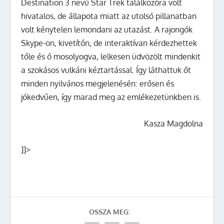
Destination 3 nevű Star Trek találkozóra volt
hivatalos, de állapota miatt az utolsó pillanatban
volt kénytelen lemondani az utazást. A rajongók
Skype-on, kivetítőn, de interaktívan kérdezhettek
tőle és ő mosolyogva, lelkesen üdvözölt mindenkit
a szokásos vulkáni kéztartással. Így láthattuk őt
minden nyilvános megjelenésén: erősen és
jókedvűen, így marad meg az emlékezetünkben is.
Kasza Magdolna
]]>
OSSZA MEG: