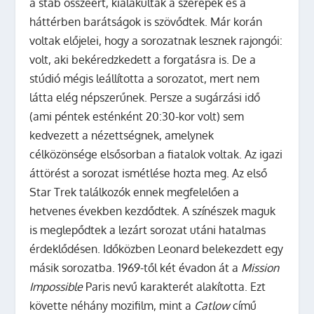
a stáb összeért, kialakultak a szerepek és a
háttérben barátságok is szövődtek. Már korán
voltak előjelei, hogy a sorozatnak lesznek rajongói:
volt, aki bekéredzkedett a forgatásra is. De a
stúdió mégis leállította a sorozatot, mert nem
látta elég népszerűnek. Persze a sugárzási idő
(ami péntek esténként 20:30-kor volt) sem
kedvezett a nézettségnek, amelynek
célközönsége elsősorban a fiatalok voltak. Az igazi
áttörést a sorozat ismétlése hozta meg. Az első
Star Trek találkozók ennek megfelelően a
hetvenes években kezdődtek. A színészek maguk
is meglepődtek a lezárt sorozat utáni hatalmas
érdeklődésen. Időközben Leonard belekezdett egy
másik sorozatba. 1969-től két évadon át a
Mission
Impossible
Paris nevű karakterét alakította. Ezt
követte néhány mozifilm, mint a
Catlow
című