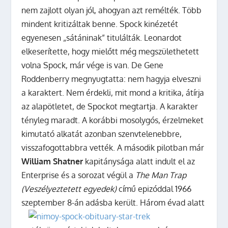
nem zajlott olyan jól, ahogyan azt remélték. Több
mindent kritizáltak benne. Spock kinézetét
egyenesen „sátáninak” titulálták. Leonardot
elkeserítette, hogy mielőtt még megszülethetett
volna Spock, már vége is van. De Gene
Roddenberry megnyugtatta: nem hagyja elveszni
a karaktert. Nem érdekli, mit mond a kritika, átírja
az alapötletet, de Spockot megtartja. A karakter
tényleg maradt. A korábbi mosolygós, érzelmeket
kimutató alkatát azonban szenvtelenebbre,
visszafogottabbra vették. A második pilotban már
William Shatner
kapitánysága alatt indult el az
Enterprise és a sorozat végül a
The Man Trap
(Veszélyeztetett egyedek)
című epizóddal 1966
szeptember 8-án adásba került.
Három évad alatt