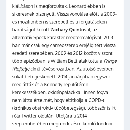
kiállításon is megfordultak. Leonard ebben is
sikeresnek bizonyult. Visszavonulása előtt a 2009-
es mozifilmben is szerepelt és a forgatásokon
barátságot kötött
Zachary Quinto
val, az
alternatív Spock karakter megformálójával. 2013-
ban már csak egy cameoszerep erejéig tért vissza
eredeti szerepében. 2009 és 2012 között viszont
több epizódban is William Bellt alakította a
Fringe
(Rejtély)
című tévésorozatban. Az utolsó éveiben
sokat betegeskedett. 2014 januárjában egyszer
meglátták őt a Kennedy repülőtéren
kerekesszékben, oxigénpalackkal. Innen fogva
nem látta értelmét, hogy eltitkolja a COPD-t
(krónikus obstruktív tüdőbetegség), többször is írt
róla Twitter oldalán. Utoljára a 2014
szeptemberében megrendezésre kerülő londoni