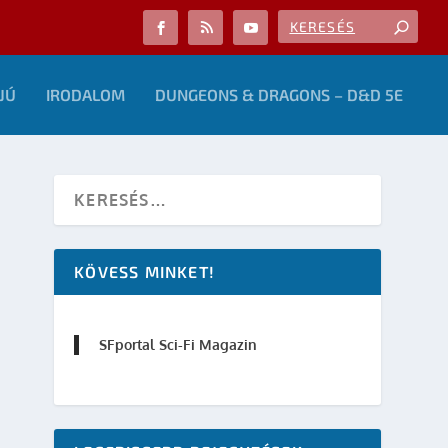
JÚ
IRODALOM
DUNGEONS & DRAGONS – D&D 5E
KÖVESS MINKET!
SFportal Sci-Fi Magazin