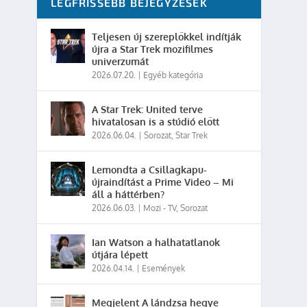
LEGFRISSEBB BEJEGYZÉSEK
Teljesen új szereplőkkel indítják
újra a Star Trek mozifilmes
univerzumát
2026.07.20.
|
Egyéb kategória
A Star Trek: United terve
hivatalosan is a stúdió előtt
2026.06.04.
|
Sorozat
,
Star Trek
Lemondta a Csillagkapu-
újraindítást a Prime Video – Mi
áll a háttérben?
2026.06.03.
|
Mozi - TV
,
Sorozat
Ian Watson a halhatatlanok
útjára lépett
2026.04.14.
|
Események
Megjelent A lándzsa hegye