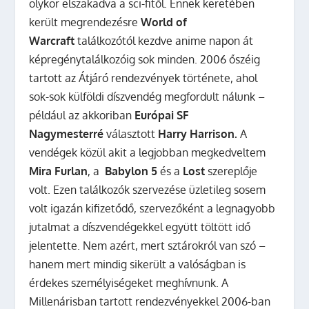
olykor elszakadva a sci-fitől. Ennek keretében
került megrendezésre
World of
Warcraft
találkozótól kezdve anime napon át
képregénytalálkozóig sok minden. 2006 őszéig
tartott az Átjáró rendezvények története, ahol
sok-sok külföldi díszvendég megfordult nálunk –
például az akkoriban
Európai SF
Nagymesterré
választott
Harry Harrison.
A
vendégek közül akit a legjobban megkedveltem
Mira Furlan
, a
Babylon 5
és a
Lost
szereplője
volt. Ezen találkozók szervezése üzletileg sosem
volt igazán kifizetődő, szervezőként a legnagyobb
jutalmat a díszvendégekkel együtt töltött idő
jelentette. Nem azért, mert sztárokról van szó –
hanem mert mindig sikerült a valóságban is
érdekes személyiségeket meghívnunk. A
Millenárisban tartott rendezvényekkel 2006-ban