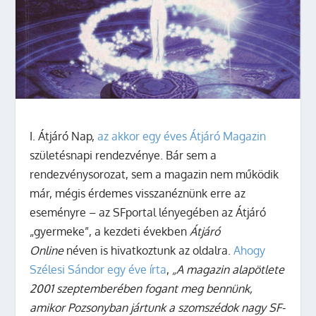
I. Átjáró Nap,
az akkor egy éves Átjáró Magazin
születésnapi rendezvénye. Bár sem a
rendezvénysorozat, sem a magazin nem működik
már, mégis érdemes visszanéznünk erre az
eseményre – az SFportal lényegében az Átjáró
„gyermeke”, a kezdeti években
Átjáró
Online
néven is hivatkoztunk az oldalra.
Ahogy
Szélesi Sándor egy éve írta
,
„A magazin alapötlete
2001 szeptemberében fogant meg bennünk,
amikor Pozsonyban jártunk a szomszédok nagy SF-