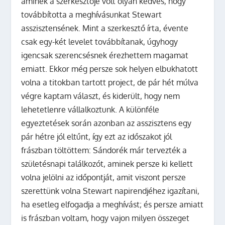
aminek a szerkesztője volt olyan kedves, hogy
továbbította a meghívásunkat Stewart
asszisztensének. Mint a szerkesztő írta, évente
csak egy-két levelet továbbítanak, úgyhogy
igencsak szerencsésnek érezhettem magamat
emiatt. Ekkor még persze sok helyen elbukhatott
volna a titokban tartott project, de pár hét múlva
végre kaptam választ, és kiderült, hogy nem
lehetetlenre vállalkoztunk. A különféle
egyeztetések során azonban az asszisztens egy
pár hétre jól eltűnt, így ezt az időszakot jól
frászban töltöttem: Sándorék már tervezték a
születésnapi találkozót, aminek persze ki kellett
volna jelölni az időpontját, amit viszont persze
szerettünk volna Stewart napirendjéhez igazítani,
ha esetleg elfogadja a meghívást; és persze amiatt
is frászban voltam, hogy vajon milyen összeget