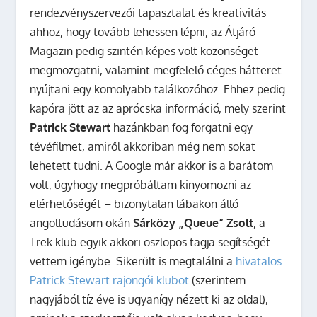
rendezvényszervezői tapasztalat és kreativitás
ahhoz, hogy tovább lehessen lépni, az Átjáró
Magazin pedig szintén képes volt közönséget
megmozgatni, valamint megfelelő céges hátteret
nyújtani egy komolyabb találkozóhoz. Ehhez pedig
kapóra jött az az aprócska információ, mely szerint
Patrick Stewart
hazánkban fog forgatni egy
tévéfilmet, amiről akkoriban még nem sokat
lehetett tudni. A Google már akkor is a barátom
volt, úgyhogy megpróbáltam kinyomozni az
elérhetőségét – bizonytalan lábakon álló
angoltudásom okán
Sárközy „Queue” Zsolt
, a
Trek klub egyik akkori oszlopos tagja segítségét
vettem igénybe. Sikerült is megtalálni a
hivatalos
Patrick Stewart rajongói klubot
(szerintem
nagyjából tíz éve is ugyanígy nézett ki az oldal),