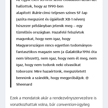
hallottuk, hogy az 1990-ben
alapított
Ikárie
című teljesen színes SF-lap
(azóta megszűnt és újjáéledt XB-1 néven)
húszezer példányban jelenik meg – egy
tízmilliós országban. Hazafelé felszívtuk
magunkat, hogy nem igaz, hogy
Magyarországon nincs egyetlen tudományos-
fantasztikus magazin sem (a
Galaktika
1996 óta
nem létezett), nem igaz, hogy nem él meg, nem
igaz, hogy nem tudunk neki olvasókat
toborozni. Mire hazaértünk, megszületett
bennünk a szándék, hogy megpróbáljuk. @
Sheenard
Ezek a mondatok akár a rendezvényszervezésre is
vonatkozhattak volna, bár
convention
-ügyileg