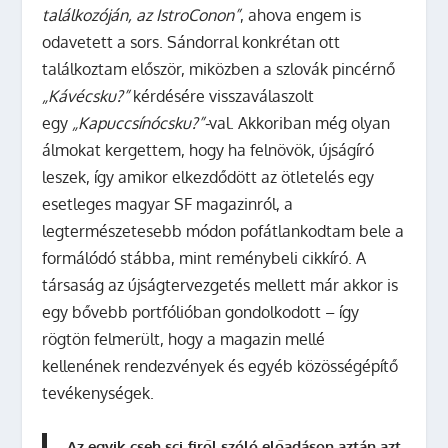
találkozóján, az IstroConon”
, ahova engem is
odavetett a sors. Sándorral konkrétan ott
találkoztam először, miközben a szlovák pincérnő
„Kávécsku?”
kérdésére visszaválaszolt
egy
„Kapuccsín
ócsku?”-
val. Akkoriban még olyan
álmokat kergettem, hogy ha felnövök, újságíró
leszek, így amikor elkezdődött az ötletelés egy
esetleges magyar SF magazinról, a
legtermészetesebb módon pofátlankodtam bele a
formálódó stábba, mint reménybeli cikkíró. A
társaság az újságtervezgetés mellett már akkor is
egy bővebb portfólióban gondolkodott – így
rögtön felmerült, hogy a magazin mellé
kellenének rendezvények és egyéb közösségépítő
tevékenységek.
Az egyik cseh sci-firől szóló előadáson aztán azt