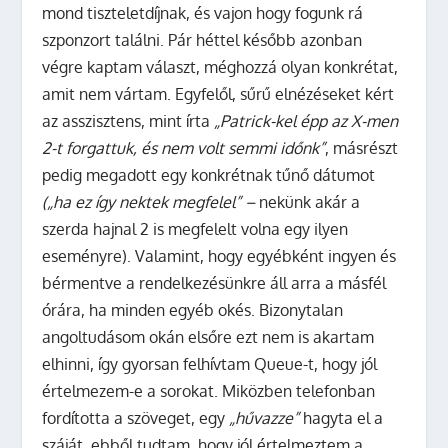
mond tiszteletdíjnak, és vajon hogy fogunk rá
szponzort találni. Pár héttel később azonban
végre kaptam választ, méghozzá olyan konkrétat,
amit nem vártam. Egyfelől, sűrű elnézéseket kért
az asszisztens, mint írta
„Patrick-kel épp az X-men
2-t forgattuk, és nem volt semmi időnk”
, másrészt
pedig megadott egy konkrétnak tűnő dátumot
(„ha ez így nektek megfelel” –
nekünk akár a
szerda hajnal 2 is megfelelt volna egy ilyen
eseményre). Valamint, hogy egyébként ingyen és
bérmentve a rendelkezésünkre áll arra a másfél
órára, ha minden egyéb okés. Bizonytalan
angoltudásom okán elsőre ezt nem is akartam
elhinni, így gyorsan felhívtam Queue-t, hogy jól
értelmezem-e a sorokat. Miközben telefonban
fordította a szöveget, egy
„hűvazze”
hagyta el a
száját, ebből tudtam, hogy jól értelmeztem a