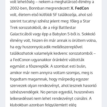
volt lehetőség – nekem a meghatározó élmény a
2002-ben, Bonnban megrendezett
X. FedCon
volt, életem első külföldi SF találkozója, ahol szó
szerint tucatnyi színész jelent meg: főleg a Star
Trek sorozatokból, de a régi Battlestar
Galacticából vagy épp a Babylon 5-ből is. Sokkoló
élmény volt, hiszen én már annak is örültem volna,
ha egy huszonnyolcadik mellékszereplővel
találkozhatok valamelyik kedvenc sorozatomból –
a FedConon ugyanakkor óránként váltották
egymást a főszereplők. A szombat esti bulin,
amikor már nem annyira voltam szomjas, meg is
fogadtam magamnak, hogy márpedig egyszer
szervezek olyan rendezvényt, ahol lesznek hasonló
színészvendégek. No persze egyedül, huszonéves
lelkesedéssel nem lehet rendezvényt csinálni. A
klubokban azonban felgyülemlett elég