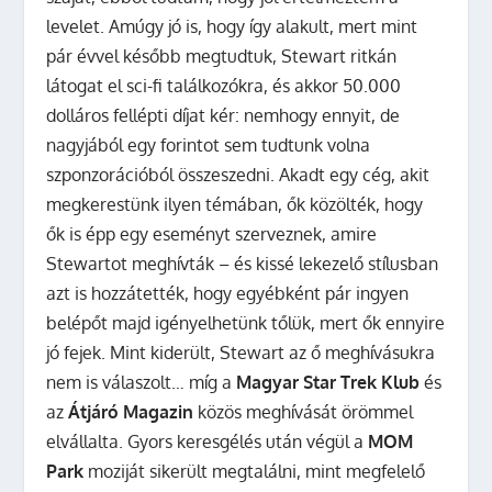
levelet. Amúgy jó is, hogy így alakult, mert mint
pár évvel később megtudtuk, Stewart ritkán
látogat el sci-fi találkozókra, és akkor 50.000
dolláros fellépti díjat kér: nemhogy ennyit, de
nagyjából egy forintot sem tudtunk volna
szponzorációból összeszedni. Akadt egy cég, akit
megkerestünk ilyen témában, ők közölték, hogy
ők is épp egy eseményt szerveznek, amire
Stewartot meghívták – és kissé lekezelő stílusban
azt is hozzátették, hogy egyébként pár ingyen
belépőt majd igényelhetünk tőlük, mert ők ennyire
jó fejek. Mint kiderült, Stewart az ő meghívásukra
nem is válaszolt… míg a
Magyar Star Trek Klub
és
az
Átjáró Magazin
közös meghívását örömmel
elvállalta. Gyors keresgélés után végül a
MOM
Park
moziját sikerült megtalálni, mint megfelelő