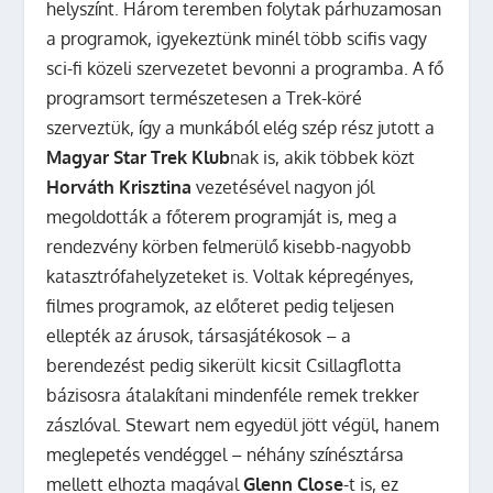
helyszínt. Három teremben folytak párhuzamosan
a programok, igyekeztünk minél több scifis vagy
sci-fi közeli szervezetet bevonni a programba. A fő
programsort természetesen a Trek-köré
szerveztük, így a munkából elég szép rész jutott a
Magyar Star Trek Klub
nak is, akik többek közt
Horváth Krisztina
vezetésével nagyon jól
megoldották a főterem programját is, meg a
rendezvény körben felmerülő kisebb-nagyobb
katasztrófahelyzeteket is. Voltak képregényes,
filmes programok, az előteret pedig teljesen
ellepték az árusok, társasjátékosok – a
berendezést pedig sikerült kicsit Csillagflotta
bázisosra átalakítani mindenféle remek trekker
zászlóval. Stewart nem egyedül jött végül, hanem
meglepetés vendéggel – néhány színésztársa
mellett elhozta magával
Glenn Close
-t is, ez