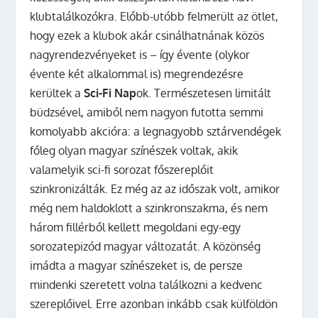
klubtalálkozókra. Előbb-utóbb felmerült az ötlet,
hogy ezek a klubok akár csinálhatnának közös
nagyrendezvényeket is – így évente (olykor
évente két alkalommal is) megrendezésre
kerültek a
Sci-Fi Nap
ok. Természetesen limitált
büdzsével, amiből nem nagyon futotta semmi
komolyabb akcióra: a legnagyobb sztárvendégek
főleg olyan magyar színészek voltak, akik
valamelyik sci-fi sorozat főszereplőit
szinkronizálták. Ez még az az időszak volt, amikor
még nem haldoklott a szinkronszakma, és nem
három fillérből kellett megoldani egy-egy
sorozatepizód magyar változatát. A közönség
imádta a magyar színészeket is, de persze
mindenki szeretett volna találkozni a kedvenc
szereplőivel. Erre azonban inkább csak külföldön