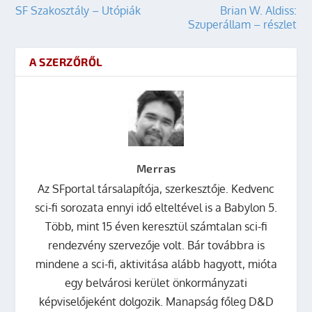
SF Szakosztály – Utópiák
Brian W. Aldiss:
Szuperállam – részlet
A SZERZŐRŐL
Merras
Az SFportal társalapítója, szerkesztője. Kedvenc
sci-fi sorozata ennyi idő elteltével is a Babylon 5.
Több, mint 15 éven keresztül számtalan sci-fi
rendezvény szervezője volt. Bár továbbra is
mindene a sci-fi, aktivitása alább hagyott, mióta
egy belvárosi kerület önkormányzati
képviselőjeként dolgozik. Manapság főleg D&D