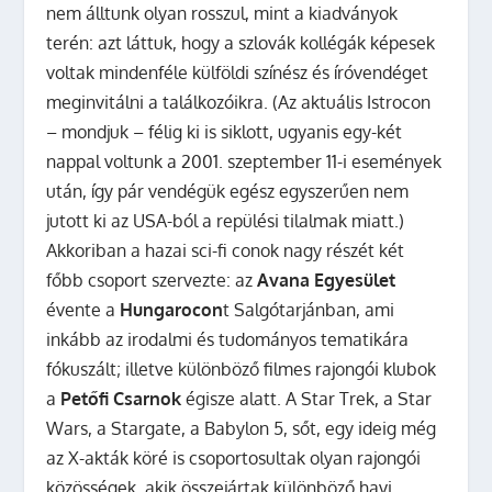
nem álltunk olyan rosszul, mint a kiadványok
terén: azt láttuk, hogy a szlovák kollégák képesek
voltak mindenféle külföldi színész és íróvendéget
meginvitálni a találkozóikra. (Az aktuális Istrocon
– mondjuk – félig ki is siklott, ugyanis egy-két
nappal voltunk a 2001. szeptember 11-i események
után, így pár vendégük egész egyszerűen nem
jutott ki az USA-ból a repülési tilalmak miatt.)
Akkoriban a hazai sci-fi conok nagy részét két
főbb csoport szervezte: az
Avana Egyesület
évente a
Hungarocon
t Salgótarjánban, ami
inkább az irodalmi és tudományos tematikára
fókuszált; illetve különböző filmes rajongói klubok
a
Petőfi Csarnok
égisze alatt. A Star Trek, a Star
Wars, a Stargate, a Babylon 5, sőt, egy ideig még
az X-akták köré is csoportosultak olyan rajongói
közösségek, akik összejártak különböző havi