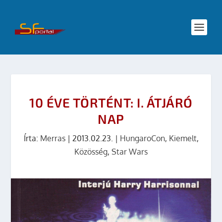
10 ÉVE TÖRTÉNT: I. ÁTJÁRÓ
NAP
Írta:
Merras
|
2013.02.23.
|
HungaroCon
,
Kiemelt
,
Közösség
,
Star Wars