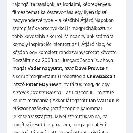
rajongói társaságok, az irodalmi, képregényes,
filmes tematika összevonása egy ilyen típusú
nagyrendezvénybe – a későbbi Átjáró Napokon
szerepjáték versenyekkel is megpróbálkoztunk
több-kevesebb sikerrel. Mindannyiunk számára
komoly inspirációt jelentett az I. Átjáró Nap, és
később egy komplett rendezvénysorozat követte.
Beszálltunk a 2003-as HungaroConba is, ahova
magát
Vader nagyurat
, azaz
Dave Prowse
-t
sikerült meginvitálni. (Eredetileg a
Chewbacca
-t
játszó
Peter Mayhew
-t invitáltuk meg, de egy
hirtelen jött filmszerep
–
az Episode II – miatt le
kellett mondania.) Akkor látogatott
Ian Watson
is
először hazánkba (aztán több alkalommal
lelkesen visszajött). Mivel szerettük volna, ha
minél színesebb a program, meg a jelenlévő
rajongói társaság, itt besegítettünk például a