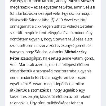
van egy fotó, amin látható, ahogy
Patrick Stewart
megérkezik – ez az egyetlen felvétel, amin Szélesi
Sándor közösen szerepel vele. Egy oszlop mögül
kilátszódik Sándor lába. 🙂 A 10 évvel ezelőtti
önmagamat a cikk végén látható videófelvételen
sikerült megörökíteni: eléggé alávaló módon úgy
döntöttem ugyanis, hogy Stewart fellépése alatt
szüneteltetem a szervezői tevékenységemet, és
hagyom, hogy Sándor, valamint
Michaleczky
Péter
szaladgáljon, ha esetleg lenne valami gond.
Volt. Már csak azért is, mert a fellépést élőben
közvetítettük a szomszéd moziterembe, ugyanis
nem mindenki fért be a nagyterembe – ezen
egyébként Stewart meg is lepődött, amikor
átkísértük a szomszédba, hogy legalább egy
köszöntés erejéig lássák őt élőben az ott rekedt
rajongók is. Úgy tűnt, működőképes lehet a