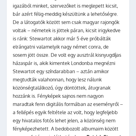
igazából minket, szervezőket is meglepett kicsit,
bár azért félig-meddig készültünk a lehetőségre.
De a látogatók között sem csak magyar rajongók
voltak – németek is jöttek páran, kicsit irigykedve
is ránk: Stewartot akkor már 5 éve próbálták
elrángatni valamelyik nagy német conra, de
sosem jött össze. De volt egy ausztrál kisnyugdíjas
házaspár is, akik kimentek Londonba megnézni
Stewartot egy színdarabban – aztán amikor
megtudták valahonnan, hogy lesz nálunk
közönségtalálkozó, úgy döntöttek, átugranak
hozzánk is. Fényképek sajnos nem nagyon
maradtak fenn digitális formában az eseményről –
a fellépés egyik feltétele az volt, hogy legfeljebb
egy hivatalos fotós lehet jelen, a közönség nem
fényképezhetett. A bedobozolt albumaim között