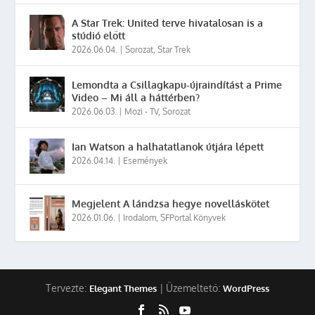
A Star Trek: United terve hivatalosan is a
stúdió előtt
2026.06.04.
|
Sorozat
,
Star Trek
Lemondta a Csillagkapu-újraindítást a Prime
Video – Mi áll a háttérben?
2026.06.03.
|
Mozi - TV
,
Sorozat
Ian Watson a halhatatlanok útjára lépett
2026.04.14.
|
Események
Megjelent A lándzsa hegye novelláskötet
2026.01.06.
|
Irodalom
,
SFPortal Könyvek
Tervezte:
| Üzemeltető:
Elegant Themes
WordPress