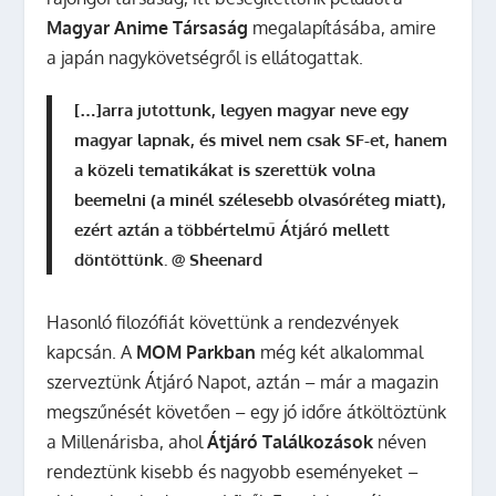
Magyar Anime Társaság
megalapításába, amire
a japán nagykövetségről is ellátogattak.
[…]arra jutottunk, legyen magyar neve egy
magyar lapnak, és mivel nem csak SF-et, hanem
a közeli tematikákat is szerettük volna
beemelni (a minél szélesebb olvasóréteg miatt),
ezért aztán a többértelmű Átjáró mellett
döntöttünk. @ Sheenard
Hasonló filozófiát követtünk a rendezvények
kapcsán. A
MOM Parkban
még két alkalommal
szerveztünk Átjáró Napot, aztán – már a magazin
megszűnését követően – egy jó időre átköltöztünk
a Millenárisba, ahol
Átjáró Találkozások
néven
rendeztünk kisebb és nagyobb eseményeket –