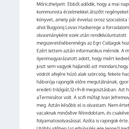
Móriczhelyett. Ebből adódik, hogy a mai napi
kommunista érzelmekkel átszőtt regényeket. 
könyvet, amely pár évvelaz orosz szocialista 
ahol Bugyonij Lovas Hadserege a forradalom 
olvasmányként ezek után rendkívüluntatott. I
megszeretésébenmégis az Egri Csillagok hozo
Ezért lettem aztán informatikus mérnök. A mú
ilyenmagyarázatott adott, hogy miért kedvel
juszt sem vagyok hajlandó azt mondani,hogy
vödröt afejére húzó alak szörcsög, fekete ha
háborúja rajongók előre megutálnának, gyor
eredeti trilógiát,12+9+8 megosztásban. Azt 
aTerminátor volt. A scifi műfajt Ivan Jefrem
meg. Aztán később el is olvastam. Nem érte
vacaknak minősítve félredobtam, és csakévek
folyamatosolvasással. Azóta is rajongok érte. 
Utóbbi időben (az elhülyülés jele lenne?) ke