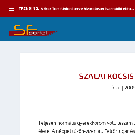
TRENDING:
A Star Trek: United terve hivatalosan is a stúdió előtt...
SZALAI KOCSI
Írta:
|
2005
Teljesen normális gyerekkorom volt, leszámí
élete, A néppel tűzön-vízen át, Feltörtugar 