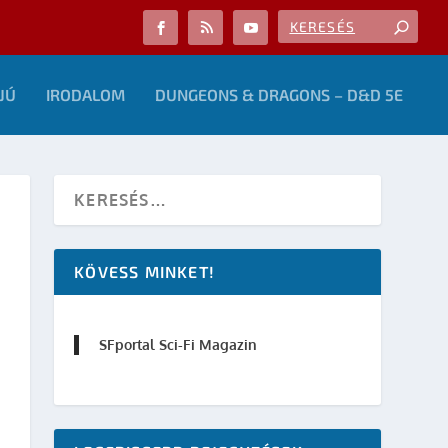
JÚ
IRODALOM
DUNGEONS & DRAGONS – D&D 5E
KÖVESS MINKET!
SFportal Sci-Fi Magazin