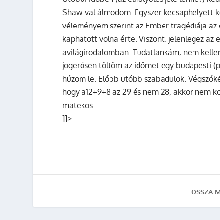
Shaw-val álmodom. Egyszer kecsaphelyett k
véleményem szerint az Ember tragédiája az e
kaphatott volna érte. Viszont, jelenlegez az 
avilágirodalomban. Tudatlankám, nem kelle
jogerősen töltöm az időmet egy budapesti (p
húzom le. Előbb utóbb szabadulok. Végszóké
hogy a12+9+8 az 29 és nem 28, akkor nem ko
matekos.
]]>
OSSZA M