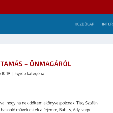
KEZDŐLAP
INTER
S TAMÁS – ÖNMAGÁRÓL
.10.19.
|
Egyéb kategória
tva, hogy ha nekidőltem akönyvespolcnak, Tito, Sztálin
és hasonló művek estek a fejemre, Babits, Ady, vagy