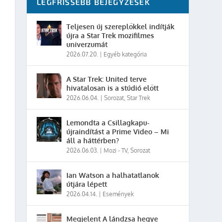
LEGFRISSEBB BEJEGYZÉSEK
Teljesen új szereplőkkel indítják
újra a Star Trek mozifilmes
univerzumát
2026.07.20.
|
Egyéb kategória
A Star Trek: United terve
hivatalosan is a stúdió előtt
2026.06.04.
|
Sorozat
,
Star Trek
Lemondta a Csillagkapu-
újraindítást a Prime Video – Mi
áll a háttérben?
2026.06.03.
|
Mozi - TV
,
Sorozat
Ian Watson a halhatatlanok
útjára lépett
2026.04.14.
|
Események
Megjelent A lándzsa hegye