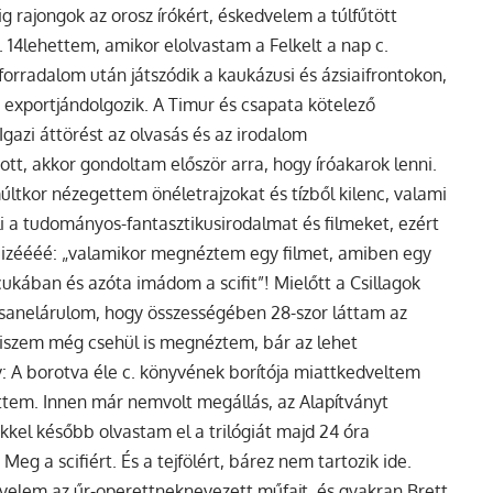
g rajongok az orosz írókért, éskedvelem a túlfűtött
14lehettem, amikor elolvastam a Felkelt a nap c.
forradalom után játszódik a kaukázusi és ázsiaifrontokon,
exportjándolgozik. A Timur és csapata kötelező
gazi áttörést az olvasás és az irodalom
tt, akkor gondoltam először arra, hogy íróakarok lenni.
ltkor nézegettem önéletrajzokat és tízből kilenc, valami
i a tudományos-fantasztikusirodalmat és filmeket, ezért
 izéééé: „valamikor megnéztem egy filmet, amiben egy
cukában és azóta imádom a scifit”! Mielőtt a Csillagok
sanelárulom, hogy összességében 28-szor láttam az
hiszem még csehül is megnéztem, bár az lehet
ov: A borotva éle c. könyvének borítója miattkedveltem
ttem. Innen már nemvolt megállás, az Alapítványt
kel később olvastam el a trilógiát majd 24 óra
Meg a scifiért. És a tejfölért, bárez nem tartozik ide.
dvelem az űr-operettneknevezett műfajt, és gyakran Brett