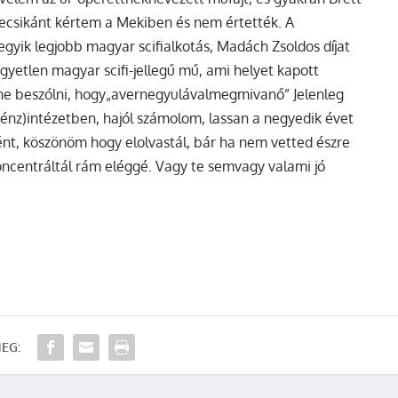
ecsikánt kértem a Mekiben és nem értették. A
gyik legjobb magyar scifialkotás, Madách Zsoldos díjat
egyetlen magyar scifi-jellegű mű, ami helyet kapott
ne beszólni, hogy„avernegyulávalmegmivanő” Jelenleg
énz)intézetben, hajól számolom, lassan a negyedik évet
nt, köszönöm hogy elolvastál, bár ha nem vetted észre
ncentráltál rám eléggé. Vagy te semvagy valami jó
EG: